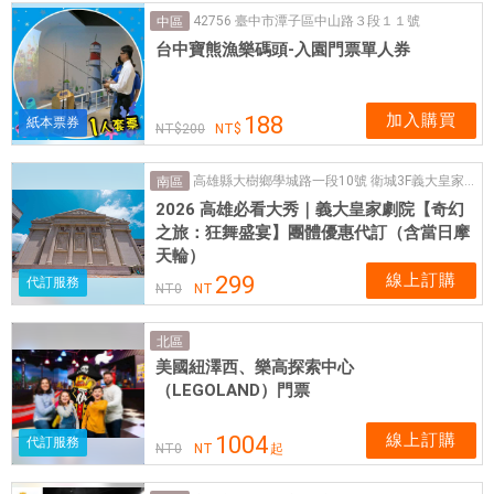
42756 臺中市潭子區中山路３段１１號
中區
台中寶熊漁樂碼頭-入園門票單人券
加入購買
188
紙本票券
200
高雄縣大樹鄉學城路一段10號 衛城3F義大皇家劇院
南區
2026 高雄必看大秀｜義大皇家劇院【奇幻
之旅：狂舞盛宴】團體優惠代訂（含當日摩
天輪）
線上訂購
299
代訂服務
NT
0
NT
北區
美國紐澤西、樂高探索中心
（LEGOLAND）門票
線上訂購
1004
代訂服務
NT
0
NT
起