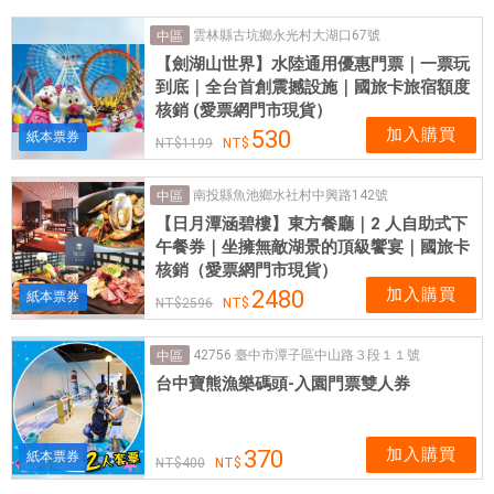
場
雲林縣古坑鄉永光村大湖口67號
中區
|
【劍湖山世界】水陸通用優惠門票｜一票玩
愛
到底｜全台首創震撼設施｜國旅卡旅宿額度
票
核銷 (愛票網門市現貨）
網
加入購買
530
紙本票券
1199
提
供
南投縣魚池鄉水社村中興路142號
中區
各
【日月潭涵碧樓】東方餐廳｜2 人自助式下
式
午餐券｜坐擁無敵湖景的頂級饗宴｜國旅卡
優
核銷（愛票網門市現貨）
惠
加入購買
2480
紙本票券
票
2596
券
42756 臺中市潭子區中山路３段１１號
中區
台中寶熊漁樂碼頭-入園門票雙人券
加入購買
370
紙本票券
400