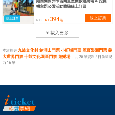
紐西蘭因弗卡吉爾重型機械遊樂場 & 挖掘
機主題公園活動體驗線上訂票
線上訂票
394
線上訂票
NT
0
NT
起
載入更多
九族文化村 劍湖山門票 小叮噹門票 麗寶樂園門票 義
本次搜尋
大世界門票 十鼓文化園區門票 遊樂場
，
共
25
筆資料 / 目前呈現
前
16
筆