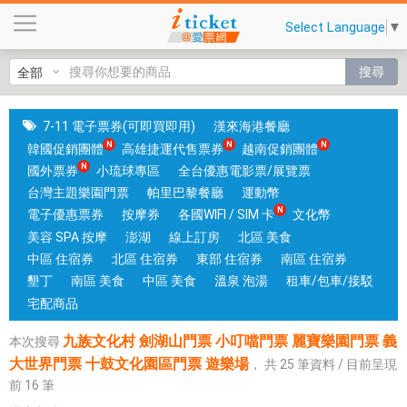
九
Select Language
▼
族
文
搜尋
化
村
劍
7-11 電子票券(可即買即用)
漢來海港餐廳
湖
韓國促銷團體
高雄捷運代售票券
越南促銷團體
山
國外票券
小琉球專區
全台優惠電影票/展覽票
門
台灣主題樂園門票
帕里巴黎餐廳
運動幣
票
電子優惠票券
按摩券
各國WIFI / SIM 卡
文化幣
小
美容 SPA 按摩
澎湖
線上訂房
北區 美食
叮
中區 住宿券
北區 住宿券
東部 住宿券
南區 住宿券
噹
墾丁
南區 美食
中區 美食
溫泉 泡湯
租車/包車/接駁
門
宅配商品
票
九族文化村 劍湖山門票 小叮噹門票 麗寶樂園門票 義
本次搜尋
麗
大世界門票 十鼓文化園區門票 遊樂場
，
共
25
筆資料 / 目前呈現
寶
前
16
筆
樂