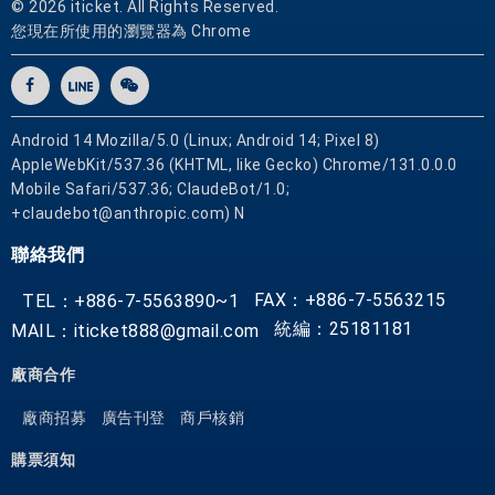
© 2026 iticket. All Rights Reserved.
您現在所使用的瀏覽器為 Chrome
Android 14 Mozilla/5.0 (Linux; Android 14; Pixel 8)
AppleWebKit/537.36 (KHTML, like Gecko) Chrome/131.0.0.0
Mobile Safari/537.36; ClaudeBot/1.0;
+claudebot@anthropic.com) N
聯絡我們
FAX：+886-7-5563215
TEL：+886-7-5563890~1
統編：25181181
MAIL：iticket888@gmail.com
廠商合作
廠商招募
廣告刊登
商戶核銷
購票須知