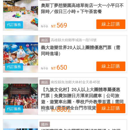
奧斯丁夢想樂園高雄草衙店一大一小平日不
限時／假日三小時＋下午茶套餐
線上訂購
569
代訂服務
NT
0
NT
高雄縣大樹鄉學城路一段10號
南區
義大遊樂世界20人以上團體優惠門票（需
同時進場）
線上訂購
650
代訂服務
NT
0
NT
南投縣魚池鄉大林村金天巷45號
南區
【九族文化村】20人以上大團體專屬優惠
門票｜免費加贈日月潭來回纜車｜公司旅
遊・遊覽車出團・學校戶外教學首選｜需同
時進場 (愛票網全台門市現貨預購)
線上訂購
880
代訂服務
NT
0
NT
起
國外