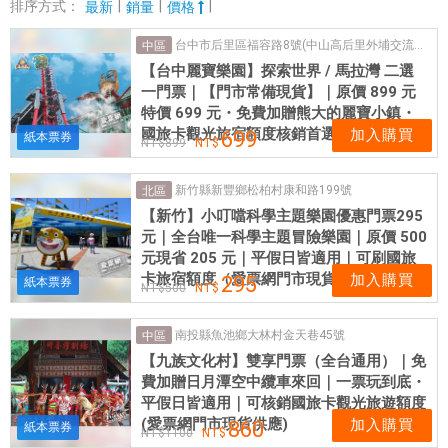
園
排序方式：
|
|
|
最新
銷量
價格
門
台中市后里區福容路8號(中山高后里外埔交流道旁)
中區
票
【台中麗寶樂園】探索世界 / 馬拉灣 二選
義
一門票｜【門市常備現貨】｜原價 899 元
大
特價 699 元・免費加贈熊大的麗寶小鎮・
世
國旅卡觀光旅宿額度核銷首選
加入購買
699
紙本票券
899
界
門
新竹縣新豐鄉松柏村康和路199號
北區
票
【新竹】小叮噹科學主題樂園優惠門票295
十
元｜全台唯一科學主題冒險樂園｜原價 500
鼓
元現省 205 元｜平假日皆適用｜可刷國旅
文
卡旅宿額度（愛票網門市現貨供應）
加入購買
295
紙本票券
500
化
園
南投縣魚池鄉大林村金天巷45號
中區
區
【九族文化村】雙享門票（全台通用）｜免
門
費加贈日月潭空中纜車來回｜一票玩到底・
票
平假日皆適用｜可核銷國旅卡觀光旅遊額度
遊
(愛票網門市現貨供應)
加入購買
860
紙本票券
1100
樂