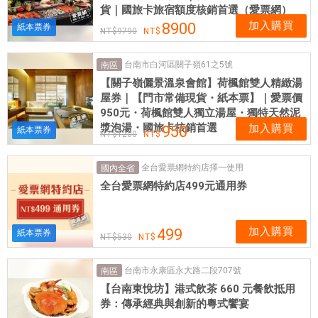
貨｜國旅卡旅宿額度核銷首選（愛票網）
加入購買
8900
紙本票券
9790
台南市白河區關子嶺61之5號
南區
【關子嶺儷景溫泉會館】荷楓館雙人精緻湯
屋券｜【門市常備現貨・紙本票】｜愛票價
950元・荷楓館雙人獨立湯屋・獨特天然泥
漿泡湯・國旅卡核銷首選
加入購買
950
紙本票券
1200
全台愛票網特約店擇一使用
國內全省
全台愛票網特約店499元通用券
加入購買
499
紙本票券
530
台南市永康區永大路二段707號
南區
【台南東悅坊】港式飲茶 660 元餐飲抵用
券：傳承經典與創新的粵式饗宴