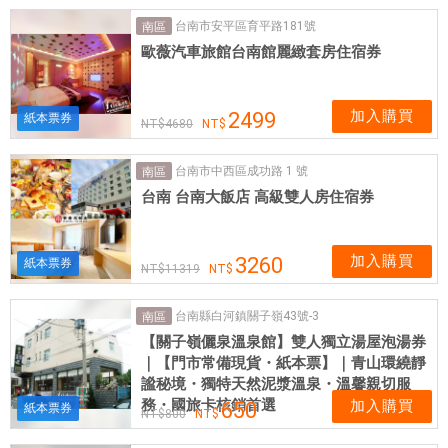
台南市安平區育平路181號
南區
歐薇汽車旅館台南館麗緻套房住宿券
加入購買
2499
紙本票券
4680
台南市中西區成功路 1 號
南區
台南 台南大飯店 高級雙人房住宿券
加入購買
3260
紙本票券
11319
台南縣白河鎮關子嶺43號-3
南區
【關子嶺儷泉溫泉館】雙人獨立湯屋泡湯券
｜【門市常備現貨・紙本票】｜青山環繞靜
謐秘境・獨特天然泥漿溫泉・溫馨親切服
務・國旅卡核銷首選
加入購買
650
紙本票券
800