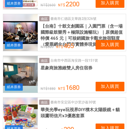
加入購買
2200
紙本票券
2600
臺南市仁德區文華路2段326號
南區
【台南】十鼓文創園區｜入園門票（含一場
國際級鼓樂秀＋極限設施暢玩）｜原價超值
特價 465 元｜可核銷國旅卡觀光旅宿額度
（愛票網全台門市實體券現貨）
加入購買
465
紙本票券
509
台南市中西區海安路一段151號
南區
星象商旅雅緻雙人房住宿券
加入購買
1680
紙本票券
1880
臺南市安定區中沙里沙崙30號
南區
華美光學eye玩視界DIY積木太陽眼鏡＋貓
頭鷹明信片x3優惠套票
加入購買
紙本票券