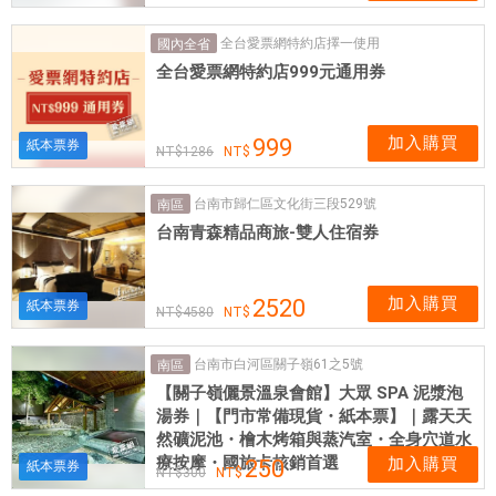
全台愛票網特約店擇一使用
國內全省
全台愛票網特約店999元通用券
加入購買
999
紙本票券
1286
台南市歸仁區文化街三段529號
南區
台南青森精品商旅-雙人住宿券
加入購買
2520
紙本票券
4580
台南市白河區關子嶺61之5號
南區
【關子嶺儷景溫泉會館】大眾 SPA 泥漿泡
湯券｜【門市常備現貨・紙本票】｜露天天
然礦泥池・檜木烤箱與蒸汽室・全身穴道水
療按摩・國旅卡核銷首選
加入購買
250
紙本票券
300