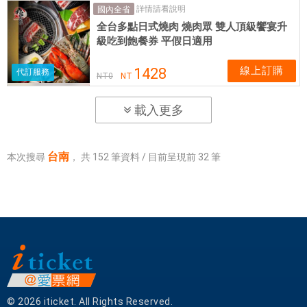
詳情請看說明
國內全省
全台多點日式燒肉 燒肉眾 雙人頂級饗宴升
級吃到飽餐券 平假日適用
線上訂購
1428
代訂服務
NT
0
NT
載入更多
台南
本次搜尋
，
共
152
筆資料 / 目前呈現前
32
筆
© 2026 iticket. All Rights Reserved.