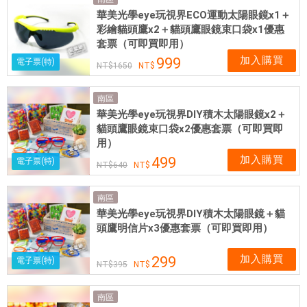
網
華美光學eye玩視界ECO運動太陽眼鏡x1＋
卡
彩繪貓頭鷹x2＋貓頭鷹眼鏡束口袋x1優惠
可
套票（可即買即用）
即
加入購買
999
電子票(特)
1650
買
即
南區
用
華美光學eye玩視界DIY積木太陽眼鏡x2＋
貓頭鷹眼鏡束口袋x2優惠套票（可即買即
用）
加入購買
499
電子票(特)
640
南區
華美光學eye玩視界DIY積木太陽眼鏡＋貓
頭鷹明信片x3優惠套票（可即買即用）
加入購買
299
電子票(特)
395
南區