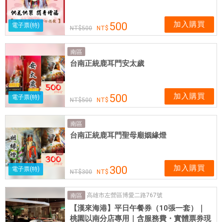
加入購買
500
電子票(特)
500
南區
台南正統鹿耳門安太歲
加入購買
500
電子票(特)
500
南區
台南正統鹿耳門聖母廟姻緣燈
加入購買
300
電子票(特)
300
高雄市左營區博愛二路767號
南區
【漢來海港】平日午餐券（10張一套）｜
桃園以南分店專用｜含服務費・實體票券現