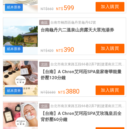
加入購買
599
紙本票券
660
台南市楠西區龜丹里龜丹62號
南區
台南龜丹六二溫泉山房露天大眾泡湯券
加入購買
390
紙本票券
420
台北市南京東路五段66巷2弄7號(捷運南京三民站2號出口步行 3 分鐘)
北區
【台南】A Chron艾珂菈SPA皇家奢華能量
舒壓120分鐘
加入購買
3880
紙本票券
5680
台北市南京東路五段66巷2弄7號(捷運南京三民站2號出口步行 3 分鐘)
北區
【台南】A Chron艾珂菈SPA艾玫瑰皇后全
背舒壓60分鐘