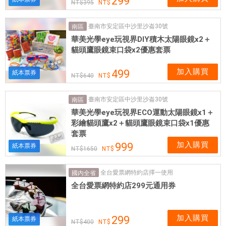
299
395
臺南市安定區中沙里沙崙30號
南區
華美光學eye玩視界DIY積木太陽眼鏡x2＋
貓頭鷹眼鏡束口袋x2優惠套票
加入購買
499
紙本票券
640
臺南市安定區中沙里沙崙30號
南區
華美光學eye玩視界ECO運動太陽眼鏡x1＋
彩繪貓頭鷹x2＋貓頭鷹眼鏡束口袋x1優惠
套票
加入購買
999
紙本票券
1650
全台愛票網特約店擇一使用
國內全省
全台愛票網特約店299元通用券
加入購買
299
紙本票券
400