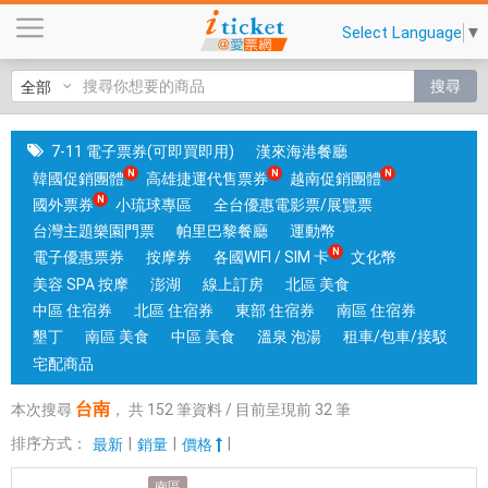
台
Select Language
▼
南
|
搜尋
國
旅
卡
7-11 電子票券(可即買即用)
漢來海港餐廳
門
韓國促銷團體
高雄捷運代售票券
越南促銷團體
市
國外票券
小琉球專區
全台優惠電影票/展覽票
可
台灣主題樂園門票
帕里巴黎餐廳
運動幣
核
電子優惠票券
按摩券
各國WIFI / SIM 卡
文化幣
銷
美容 SPA 按摩
澎湖
線上訂房
北區 美食
；
中區 住宿券
北區 住宿券
東部 住宿券
南區 住宿券
銷
墾丁
南區 美食
中區 美食
溫泉 泡湯
租車/包車/接駁
售
宅配商品
各
台南
本次搜尋
，
共
152
筆資料 / 目前呈現前
32
筆
國
實
排序方式：
|
|
|
最新
銷量
價格
體
南區