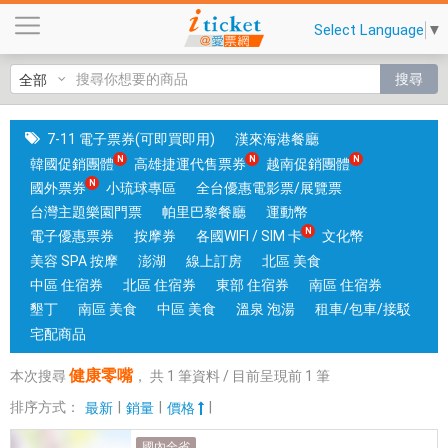
健
Select Language
▼
康
零
搜尋
嘴
|
國
7-11 電子票券(可即買即用)
漢來海港餐廳
旅
韓國促銷團體
高雄捷運代售票券
越南促銷團體
卡
國外票券
小琉球專區
全台優惠電影票/展覽票
門
台灣主題樂園門票
帕里巴黎餐廳
運動幣
市
電子優惠票券
按摩券
各國WIFI / SIM 卡
文化幣
可
美容 SPA 按摩
澎湖
線上訂房
北區 美食
核
中區 住宿券
北區 住宿券
東部 住宿券
南區 住宿券
銷
墾丁
南區 美食
中區 美食
溫泉 泡湯
租車/包車/接駁
；
宅配商品
銷
健康零嘴
本次搜尋
，
共
1
筆資料 / 目前呈現前
1
筆
售
各
排序方式：
|
|
|
最新
銷量
價格
國
國內全省