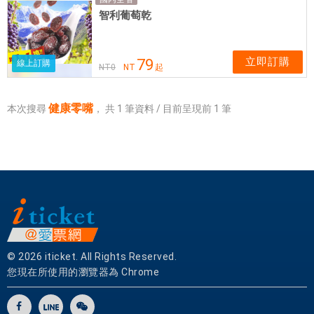
實
智利葡萄乾
體
網
卡
立即訂購
79
線上訂購
NT
0
NT
起
可
即
買
健康零嘴
本次搜尋
，
共
1
筆資料 / 目前呈現前
1
筆
即
用
© 2026 iticket. All Rights Reserved.
您現在所使用的瀏覽器為 Chrome