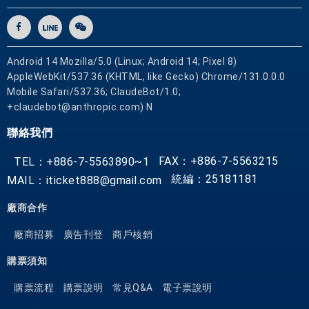
供
各
式
優
Android 14 Mozilla/5.0 (Linux; Android 14; Pixel 8)
惠
AppleWebKit/537.36 (KHTML, like Gecko) Chrome/131.0.0.0
票
Mobile Safari/537.36; ClaudeBot/1.0;
+claudebot@anthropic.com) N
券
聯絡我們
FAX：+886-7-5563215
TEL：+886-7-5563890~1
統編：25181181
MAIL：iticket888@gmail.com
廠商合作
廠商招募
廣告刊登
商戶核銷
購票須知
購票流程
購票說明
常見Q&A
電子票說明