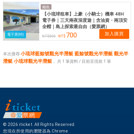
艇
離島
觀
【小琉球租車】上豪（小騎士）機車 48H
光
電子券｜三天兩夜深度遊｜含油資・兩頂安
半
全帽｜島上探索最自由（愛票網）
潛
加入購買
700
電子票(特)
800
艇
小
琉
小琉球藍鯨號觀光半潛艇 藍鯨號觀光半潛艇 觀光半
本次搜尋
球
潛艇 小琉球觀光半潛艇
，
共
1
筆資料 / 目前呈現前
1
筆
觀
光
半
潛
艇
|
愛
票
網
© 2026 iticket. All Rights Reserved.
提
您現在所使用的瀏覽器為 Chrome