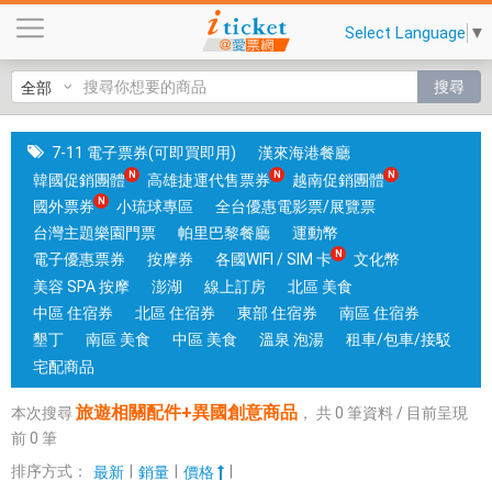
旅
Select Language
▼
遊
相
搜尋
關
配
件
7-11 電子票券(可即買即用)
漢來海港餐廳
+
韓國促銷團體
高雄捷運代售票券
越南促銷團體
異
國外票券
小琉球專區
全台優惠電影票/展覽票
國
台灣主題樂園門票
帕里巴黎餐廳
運動幣
創
電子優惠票券
按摩券
各國WIFI / SIM 卡
文化幣
意
美容 SPA 按摩
澎湖
線上訂房
北區 美食
商
中區 住宿券
北區 住宿券
東部 住宿券
南區 住宿券
品
墾丁
南區 美食
中區 美食
溫泉 泡湯
租車/包車/接駁
|
宅配商品
銷
旅遊相關配件+異國創意商品
本次搜尋
，
共
0
筆資料 / 目前呈現
售
前
0
筆
各
式
排序方式：
|
|
|
最新
銷量
價格