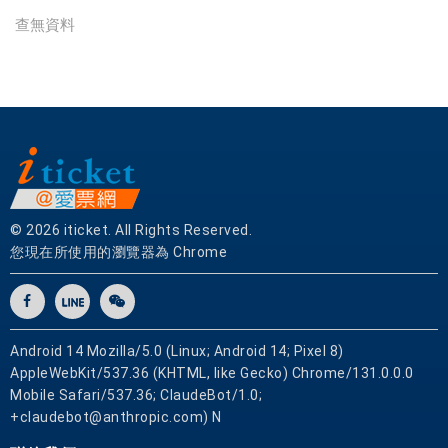
餐
查無資料
券
應
有
盡
有
© 2026 iticket. All Rights Reserved.
您現在所使用的瀏覽器為 Chrome
Android 14 Mozilla/5.0 (Linux; Android 14; Pixel 8)
AppleWebKit/537.36 (KHTML, like Gecko) Chrome/131.0.0.0
Mobile Safari/537.36; ClaudeBot/1.0;
+claudebot@anthropic.com) N