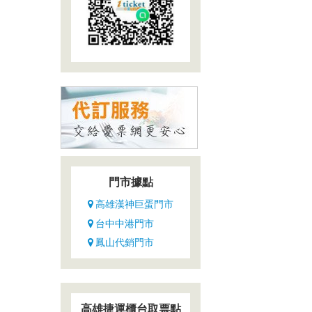
門市據點
高雄漢神巨蛋門市
台中中港門市
鳳山代銷門市
高雄捷運櫃台取票點