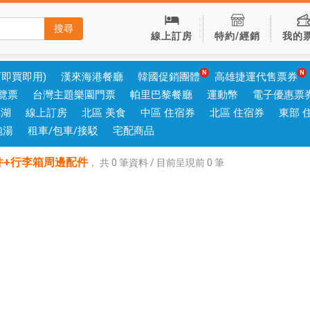
搜尋
線上訂房
特約/經銷
我的
可即買即用)
漢來海港餐廳
韓國促銷團體
高雄捷運代售票券
覽票
台灣主題樂園門票
帕里巴黎餐廳
運動幣
電子優惠票
澎湖
線上訂房
北區 美食
中區 住宿券
北區 住宿券
東部 
泡湯
租車/包車/接駁
宅配商品
件+行李箱周邊配件
，
共
0
筆資料 / 目前呈現前
0
筆