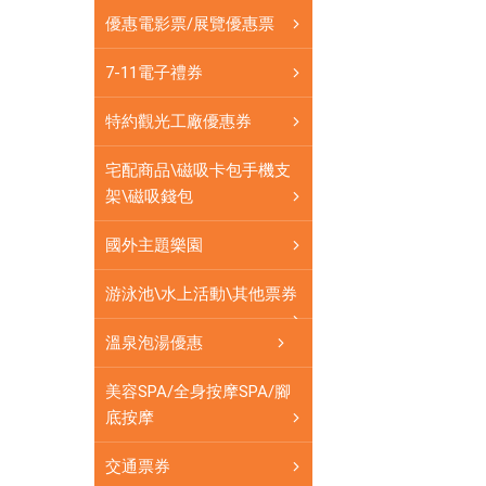
券
優惠電影票/展覽優惠票
應
有
7-11電子禮券
盡
有
特約觀光工廠優惠券
宅配商品\磁吸卡包手機支
架\磁吸錢包
國外主題樂園
游泳池\水上活動\其他票券
溫泉泡湯優惠
美容SPA/全身按摩SPA/腳
底按摩
交通票券