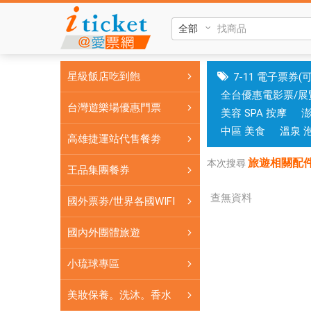
旅
遊
相
關
星級飯店吃到飽
7-11 電子票券(
配
全台優惠電影票/展
件
台灣遊樂場優惠門票
美容 SPA 按摩
+行
李
中區 美食
溫泉 
高雄捷運站代售餐劵
箱
旅遊相關配
周
本次搜尋
王品集團餐券
邊
配
查無資料
國外票劵/世界各國WIFI
件|
銷
國內外團體旅遊
售
小琉球專區
各
式
美妝保養。洗沐。香水
餐