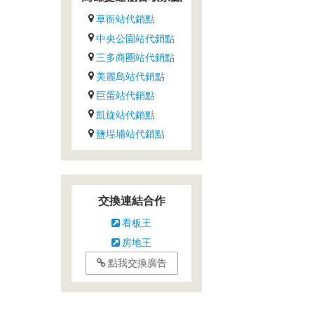
草衙站代銷點
中央公園站代銷點
三多商圈站代銷點
美麗島站代銷點
巨蛋站代銷點
凱旋站代銷點
鹽埕埔站代銷點
交換連結合作
看板王
房地王
點我交換廣告