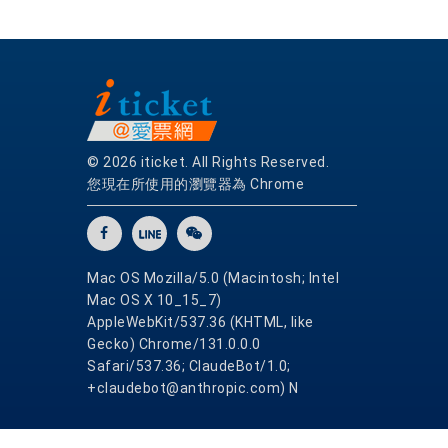
© 2026 iticket. All Rights Reserved.
您現在所使用的瀏覽器為 Chrome
Mac OS Mozilla/5.0 (Macintosh; Intel
Mac OS X 10_15_7)
AppleWebKit/537.36 (KHTML, like
Gecko) Chrome/131.0.0.0
Safari/537.36; ClaudeBot/1.0;
+claudebot@anthropic.com) N