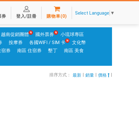
Select Language
▼
票券
登入/註冊
購物車
(
0
)
越南促銷團體
國外票券
小琉球專區
券
按摩券
各國WIFI / SIM 卡
文化幣
住宿券
南區 住宿券
墾丁
南區 美食
排序方式：
|
|
|
最新
銷量
價格