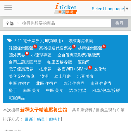
蘇
Select Language
▼
釋
女
搜尋
子
精
油
7-11 電子票券(可即買即用)
漢來海港餐廳
壓
韓國促銷團體
高雄捷運代售票券
越南促銷團體
養
國外票券
小琉球專區
全台優惠電影票/展覽票
生
台灣主題樂園門票
帕里巴黎餐廳
運動幣
館
電子優惠票券
按摩券
各國WIFI / SIM 卡
文化幣
|
美容 SPA 按摩
澎湖
線上訂房
北區 美食
台
中區 住宿券
北區 住宿券
東部 住宿券
南區 住宿券
中
墾丁
南區 美食
中區 美食
溫泉 泡湯
租車/包車/接駁
和
宅配商品
高
蘇釋女子精油壓養生館
本次搜尋
，
共
0
筆資料 / 目前呈現前
0
筆
雄
有
排序方式：
|
|
|
最新
銷量
價格
實