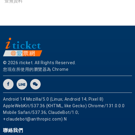
查無資料
體
門
市
，
票
券
可
即
買
© 2026 iticket. All Rights Reserved.
即
您現在所使用的瀏覽器為 Chrome
用
Android 14 Mozilla/5.0 (Linux; Android 14; Pixel 8)
AppleWebKit/537.36 (KHTML, like Gecko) Chrome/131.0.0.0
Mobile Safari/537.36; ClaudeBot/1.0;
+claudebot@anthropic.com) N
聯絡我們