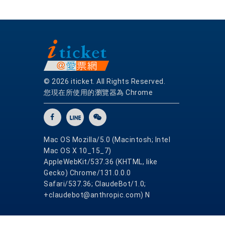
© 2026 iticket. All Rights Reserved.
您現在所使用的瀏覽器為 Chrome
Mac OS Mozilla/5.0 (Macintosh; Intel
Mac OS X 10_15_7)
AppleWebKit/537.36 (KHTML, like
Gecko) Chrome/131.0.0.0
Safari/537.36; ClaudeBot/1.0;
+claudebot@anthropic.com) N