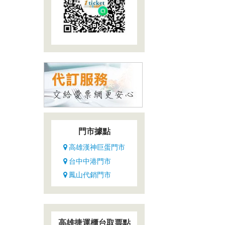
門市據點
高雄漢神巨蛋門市
台中中港門市
鳳山代銷門市
高雄捷運櫃台取票點