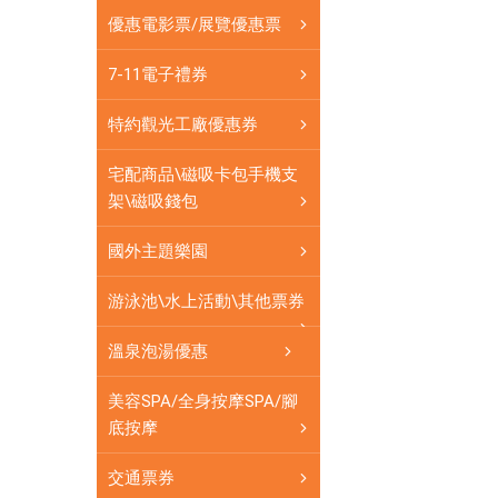
有
優惠電影票/展覽優惠票
盡
有
7-11電子禮券
特約觀光工廠優惠券
宅配商品\磁吸卡包手機支
架\磁吸錢包
國外主題樂園
游泳池\水上活動\其他票券
溫泉泡湯優惠
美容SPA/全身按摩SPA/腳
底按摩
交通票券