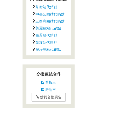
草衙站代銷點
中央公園站代銷點
三多商圈站代銷點
美麗島站代銷點
巨蛋站代銷點
凱旋站代銷點
鹽埕埔站代銷點
交換連結合作
看板王
房地王
點我交換廣告