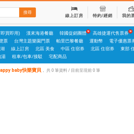
搜尋
線上訂房
特約/經銷
我的
可即買即用)
漢來海港餐廳
韓國促銷團體
高雄捷運代售票券
覽票
台灣主題樂園門票
帕里巴黎餐廳
運動幣
電子優惠票
澎湖
線上訂房
北區 美食
中區 住宿券
北區 住宿券
東部 
泡湯
租車/包車/接駁
宅配商品
ppy baby快樂寶貝
，
共
0
筆資料 / 目前呈現前
0
筆