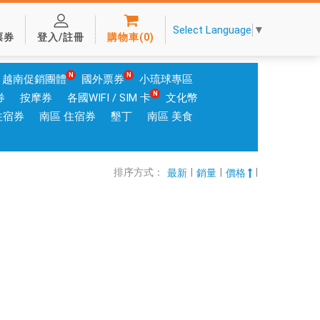
Select Language
▼
票券
登入/註冊
購物車
(
0
)
越南促銷團體
國外票券
小琉球專區
券
按摩券
各國WIFI / SIM 卡
文化幣
住宿券
南區 住宿券
墾丁
南區 美食
排序方式：
|
|
|
最新
銷量
價格