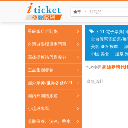
高
雄
夢
時
星級飯店吃到飽
7-11 電子票券(
代
全台優惠電影票/展
Happy
台灣遊樂場優惠門票
美容 SPA 按摩
baby
快
中區 美食
溫泉 
高雄捷運站代售餐劵
樂
高雄夢時代Ha
寶
本次搜尋
王品集團餐券
貝|
銷
查無資料
國外票劵/世界各國WIFI
售
各
國內外團體旅遊
式
小琉球專區
餐
券
美妝保養。洗沐。香水
應