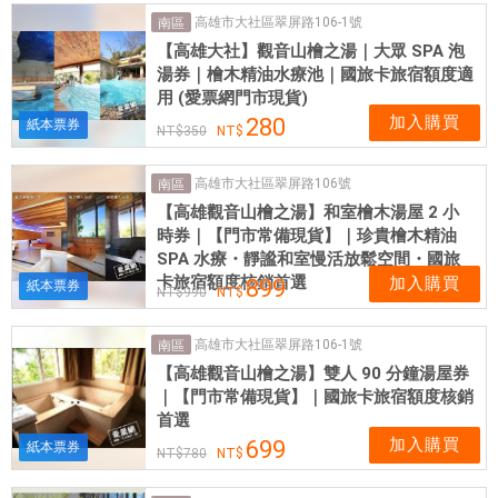
雄
高雄市大社區翠屏路106-1號
南區
溫
【高雄大社】觀音山檜之湯｜大眾 SPA 泡
泉
湯券｜檜木精油水療池｜國旅卡旅宿額度適
|
用 (愛票網門市現貨)
愛
加入購買
280
紙本票券
350
票
網
高雄市大社區翠屏路106號
南區
【高雄觀音山檜之湯】和室檜木湯屋 2 小
時券｜【門市常備現貨】｜珍貴檜木精油
SPA 水療・靜謐和室慢活放鬆空間・國旅
卡旅宿額度核銷首選
加入購買
899
紙本票券
990
高雄市大社區翠屏路106-1號
南區
【高雄觀音山檜之湯】雙人 90 分鐘湯屋券
｜【門市常備現貨】｜國旅卡旅宿額度核銷
首選
加入購買
699
紙本票券
780