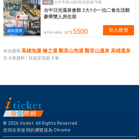
台中市東山路2段光西巷78號
中區
台中日光溫泉會館 2大1小一泊二食生活館
豪華雙人房住宿
加入購買
5500
紙本票券
11000
高雄泡湯 檜之湯 觀音山泡湯 觀音山溫泉 高雄溫泉
本次搜尋
，
共
4
筆資料 / 目前呈現前
4
筆
© 2026 iticket. All Rights Reserved.
您現在所使用的瀏覽器為 Chrome