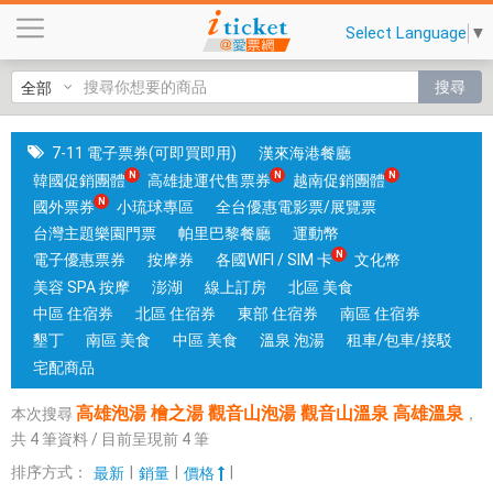
高
Select Language
▼
雄
泡
搜尋
湯
檜
之
7-11 電子票券(可即買即用)
漢來海港餐廳
湯
韓國促銷團體
高雄捷運代售票券
越南促銷團體
觀
國外票券
小琉球專區
全台優惠電影票/展覽票
音
台灣主題樂園門票
帕里巴黎餐廳
運動幣
山
電子優惠票券
按摩券
各國WIFI / SIM 卡
文化幣
泡
美容 SPA 按摩
澎湖
線上訂房
北區 美食
湯
中區 住宿券
北區 住宿券
東部 住宿券
南區 住宿券
觀
墾丁
南區 美食
中區 美食
溫泉 泡湯
租車/包車/接駁
音
宅配商品
山
高雄泡湯 檜之湯 觀音山泡湯 觀音山溫泉 高雄溫泉
本次搜尋
，
溫
共
4
筆資料 / 目前呈現前
4
筆
泉
高
排序方式：
|
|
|
最新
銷量
價格