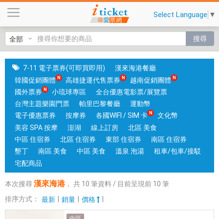
漢
Select Language
▼
來
海
搜尋
港
|
國
7-11 電子票券(可即買即用)
漢來海港餐廳
旅
韓國促銷團體
高雄捷運代售票券
越南促銷團體
卡
國外票券
小琉球專區
全台優惠電影票/展覽票
門
台灣主題樂園門票
帕里巴黎餐廳
運動幣
市
電子優惠票券
按摩券
各國WIFI / SIM 卡
文化幣
可
美容 SPA 按摩
澎湖
線上訂房
北區 美食
核
中區 住宿券
北區 住宿券
東部 住宿券
南區 住宿券
銷
墾丁
南區 美食
中區 美食
溫泉 泡湯
租車/包車/接駁
；
宅配商品
銷
漢來海港
本次搜尋
，
共
10
筆資料 / 目前呈現前
10
筆
售
各
排序方式：
|
|
|
最新
銷量
價格
國
中區