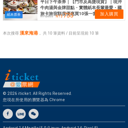
平日下午茶券｜【門市及高捷現貨】｜現沖
牛肉湯與金牌甜點・實體紙本長輩最愛・國
旅卡旅宿額度優惠買10張一套更划算
加入購買
735
紙本票券
803
漢來海港
本次搜尋
，
共
10
筆資料 / 目前呈現前
10
筆
© 2026 iticket. All Rights Reserved.
您現在所使用的瀏覽器為 Chrome
Android 14 Mozilla/5.0 (Linux; Android 14; Pixel 8)