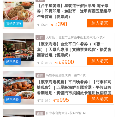
實
【台中星饗道】星饗道平假日早餐 電子票
體
券｜即買即用・免郵寄｜逢甲商圈五星級早
網
午餐首選（愛票網）
卡
加入購買
398
電子票(特)
528
可
即
天母店：台北市士林區中山北路六段77號7F
北區
買
【漢來海港】台北平日午餐券（10張一
即
套）｜天母店專用｜實體票券現貨・福委會
用
團購首選（愛票網）
加入購買
9900
紙本票券
10890
高雄市前金區成功一路266號
南區
【漢來海港餐廳】平日晚餐券｜【門市和高
捷現貨】｜五星級海鮮百匯首選・平假日跨
餐期通用・實體門市刷國旅卡適用旅宿額度
加入購買
995
紙本票券
1089
台中市台灣大道2段459號16F
南區