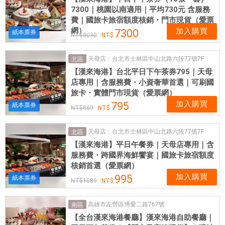
7300｜桃園以南適用｜平均730元 含服務
費｜國旅卡旅宿額度核銷・門市現貨（愛票
網）
加入購買
7300
紙本票券
8030
天母店：台北市士林區中山北路六段77號7F
北區
【漢來海港】台北平日下午茶券795｜天母
店專用｜含服務費・小資奢華首選｜可刷國
旅卡・實體門市現貨（愛票網）
加入購買
795
紙本票券
869
天母店：台北市士林區中山北路六段77號7F
北區
【漢來海港】平日午餐券｜天母店專用｜含
服務費・跨國界海鮮饗宴｜國旅卡旅宿額度
核銷首選（愛票網）
加入購買
995
紙本票券
1089
高雄市左營區博愛二路767號
南區
【全台漢來海港餐廳】漢來海港自助餐廳｜