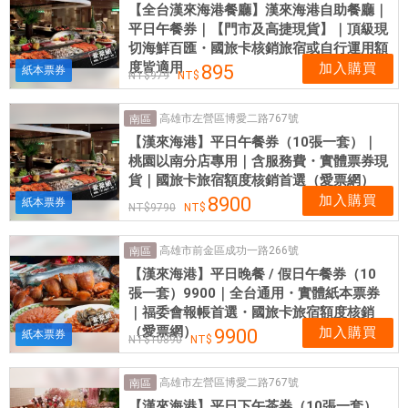
【全台漢來海港餐廳】漢來海港自助餐廳｜
平日午餐券｜【門市及高捷現貨】｜頂級現
切海鮮百匯・國旅卡核銷旅宿或自行運用額
度皆適用
加入購買
895
紙本票券
979
高雄市左營區博愛二路767號
南區
【漢來海港】平日午餐券（10張一套）｜
桃園以南分店專用｜含服務費・實體票券現
貨｜國旅卡旅宿額度核銷首選（愛票網）
加入購買
8900
紙本票券
9790
高雄市前金區成功一路266號
南區
【漢來海港】平日晚餐 / 假日午餐券（10
張一套）9900｜全台通用・實體紙本票券
｜福委會報帳首選・國旅卡旅宿額度核銷
（愛票網）
加入購買
9900
紙本票券
10890
高雄市左營區博愛二路767號
南區
【漢來海港】平日下午茶券（10張一套）