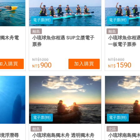
電子票(特)
電子票(特)
離島
離島
明獨木舟電
小琉球魚你相遇 SUP立槳電子
小琉球魚你相遇 
票券
一板電子票券
1200
1800
加入購買
加入購買
900
1590
電子票(特)
電子票(特)
離島
北區
秘境浮潛尋
小琉球南島獨木舟 透明獨木舟
小琉球南島獨木