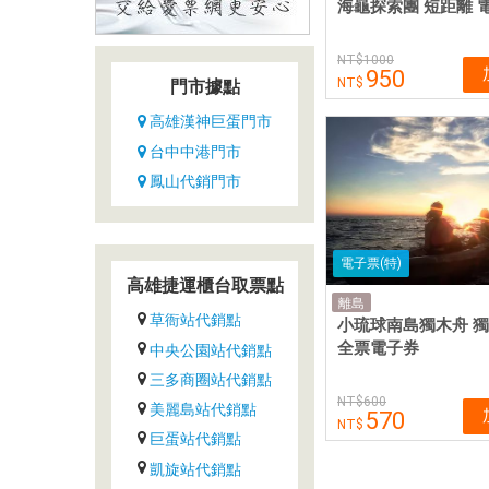
海龜探索團 短距離 
1000
950
門市據點
高雄漢神巨蛋門市
台中中港門市
鳳山代銷門市
電子票(特)
高雄捷運櫃台取票點
離島
草衙站代銷點
小琉球南島獨木舟 
全票電子券
中央公園站代銷點
三多商圈站代銷點
600
美麗島站代銷點
570
巨蛋站代銷點
凱旋站代銷點