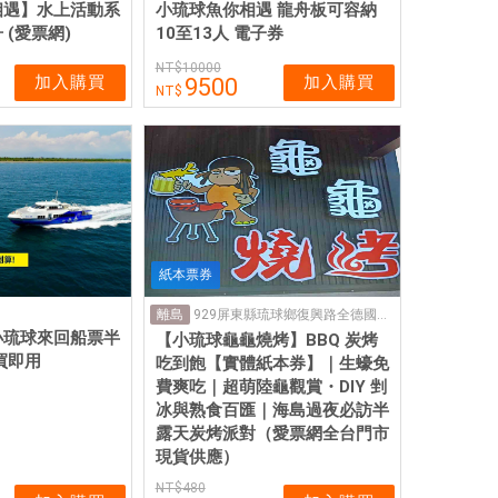
相遇】水上活動系
小琉球魚你相遇 龍舟板可容納
(愛票網)
10至13人 電子券
10000
加入購買
加入購買
9500
紙本票券
929屏東縣琉球鄉復興路全德國小校門口對面
離島
小琉球來回船票半
【小琉球龜龜燒烤】BBQ 炭烤
買即用
吃到飽【實體紙本券】｜生蠔免
費爽吃｜超萌陸龜觀賞・DIY 剉
冰與熟食百匯｜海島過夜必訪半
露天炭烤派對（愛票網全台門市
現貨供應）
480