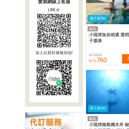
愛票網線上客服
LINE＠
電子票(特)
離島
小琉球魚你相遇 透
子票券
加入社群好康報你知!
800
760
電子票(特)
離島
小琉球南島獨木舟 