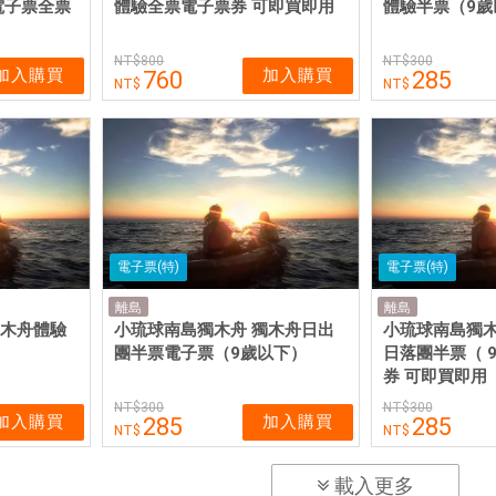
電子票全票
體驗全票電子票券 可即買即用
體驗半票（9歲
800
300
加入購買
加入購買
760
285
電子票(特)
電子票(特)
離島
離島
獨木舟體驗
小琉球南島獨木舟 獨木舟日出
小琉球南島獨木
團半票電子票（9歲以下）
日落團半票（ 
券 可即買即用
300
300
加入購買
加入購買
285
285
載入更多