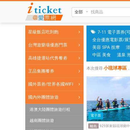
小
琉
球
專
星級飯店吃到飽
7-11 電子票券(
區|
全台優惠電影票/展
國
台灣遊樂場優惠門票
美容 SPA 按摩
旅
卡
中區 美食
溫泉 
高雄捷運站代售餐劵
門
小琉球專區
市
本次搜尋
王品集團餐券
可
核
國外票劵/世界各國WIFI
銷；
銷
國內外團體旅遊
售
港澳大陸團體旅遊行程
各
電子票
國
越南團體旅遊
實
929屏東縣琉球鄉中
離島