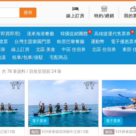
搜尋
線上訂房
特約/經銷
我的
可即買即用)
漢來海港餐廳
韓國促銷團體
高雄捷運代售票券
覽票
台灣主題樂園門票
帕里巴黎餐廳
運動幣
電子優惠票
澎湖
線上訂房
北區 美食
中區 住宿券
北區 住宿券
東部 
泡湯
租車/包車/接駁
宅配商品
，
共
78
筆資料 / 目前呈現前
24
筆
電子票券
電子票券
正路13號
929屏東縣琉球鄉中正路13號
929屏東縣
離島
離島