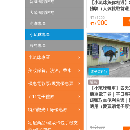
體
韓國團體旅遊
【小琉球魚你相遇】S
網
體驗（人氣挑戰首選）
大陸團體旅遊
卡
1200
900
可
澎湖專區
即
小琉球專區
買
即
綠島專區
用
小琉球專區
美妝保養。洗沐。香水
電子票(特)
離島
優惠電影票/展覽優惠票
【小琉球租車】四天三
機車電子券｜平日專
7-11電子禮券
碼頭取車便利首選｜
適用（愛票網電子票
特約觀光工廠優惠券
宅配商品\磁吸卡包手機支
1200
架\磁吸錢包