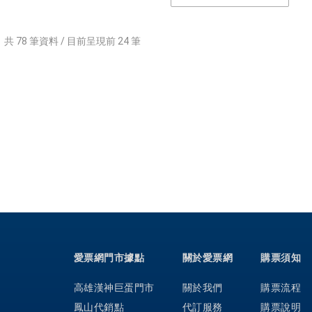
，
共
78
筆資料 / 目前呈現前
24
筆
愛票網門市據點
關於愛票網
購票須知
高雄漢神巨蛋門市
關於我們
購票流程
鳳山代銷點
代訂服務
購票說明