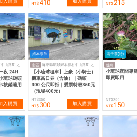
加入購買
加入購買
410
215
紙本票券
電子票(特)
屏東縣琉球鄉本福村中山路51之5號
屏東縣琉球鄉本福村中山路51之5號
南區
離島
小琉球夜間導
夜 24H
【小琉球租車】上豪（小騎士）
即買即用
小琉球碼頭
機車當日券（含油）｜碼頭
卡核銷適用
300 公尺即抵｜愛票特惠350元
（現場400元）
350
200
加入購買
加入購買
300
150