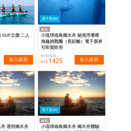
電子票(特)
離島
SUP立槳 二人
小琉球南島獨木舟 秘境浮潛尋
海龜挑戰團（長距離）電子票券
可即買即用
1500
加入購買
加入購買
1425
電子票(特)
離島
舟 透明獨木舟
小琉球南島獨木舟 獨木舟體驗