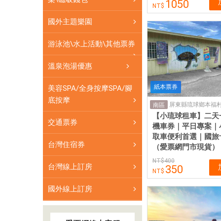
1050
國外主題樂園
游泳池\水上活動\其他票券
溫泉泡湯優惠
紙本票券
美容SPA/全身按摩SPA/腳
底按摩
南區
【小琉球租車】二天一
交通票券
機車券｜平日專案｜
取車便利首選｜國旅
台灣住宿券
（愛票網門市現貨）
400
台灣線上訂房
350
國外線上訂房