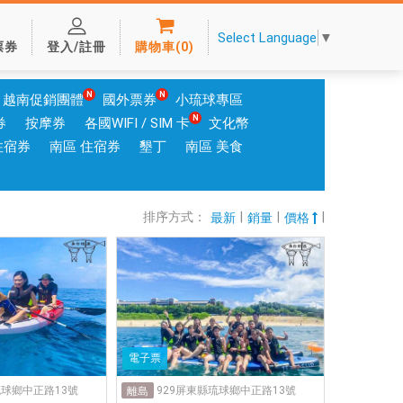
Select Language
▼
票券
登入/註冊
購物車
(
0
)
越南促銷團體
國外票券
小琉球專區
券
按摩券
各國WIFI / SIM 卡
文化幣
住宿券
南區 住宿券
墾丁
南區 美食
排序方式：
|
|
|
最新
銷量
價格
電子票
琉球鄉中正路13號
929屏東縣琉球鄉中正路13號
離島