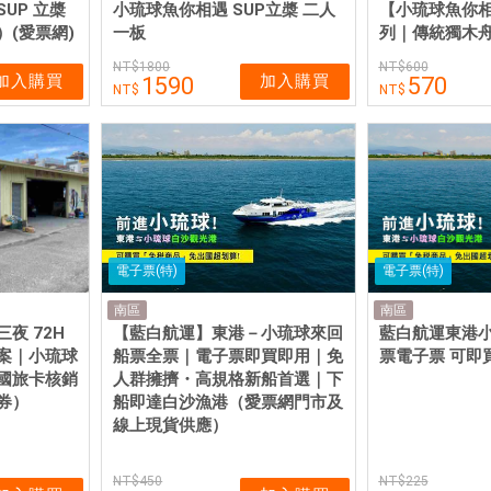
UP 立槳
小琉球魚你相遇 SUP立槳 二人
【小琉球魚你
(愛票網)
一板
列｜傳統獨木舟 
1800
600
加入購買
加入購買
1590
570
電子票(特)
電子票(特)
南區
南區
夜 72H
【藍白航運】東港－小琉球來回
藍白航運東港
案｜小琉球
船票全票｜電子票即買即用｜免
票電子票 可即
國旅卡核銷
人群擁擠・高規格新船首選｜下
券）
船即達白沙漁港（愛票網門市及
線上現貨供應）
450
225