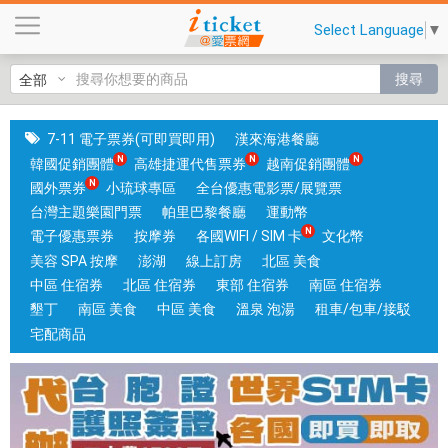
銷
Select Language
▼
售
漢
搜尋
來
海
港
7-11 電子票券(可即買即用)
漢來海港餐廳
、
韓國促銷團體
高雄捷運代售票券
越南促銷團體
王
國外票券
小琉球專區
全台優惠電影票/展覽票
品
台灣主題樂園門票
帕里巴黎餐廳
運動幣
、
電子優惠票券
按摩券
各國WIFI / SIM 卡
文化幣
西
美容 SPA 按摩
澎湖
線上訂房
北區 美食
堤
中區 住宿券
北區 住宿券
東部 住宿券
南區 住宿券
、
墾丁
南區 美食
中區 美食
溫泉 泡湯
租車/包車/接駁
帕
宅配商品
里
巴
黎
等