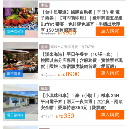
中區
【台中星饗道】國際自助餐｜平日午餐 電
子票券｜【可即買即用】｜逢甲商圈五星級
Buffet 饗宴・免排隊免郵寄・手機出示即
享 150 道跨國百匯
加入購買
950
電子票(特)
1087
高雄市左營區博愛二路767號
南區
【漢來海港】平日午餐券（10張一套）｜
桃園以南分店專用｜含服務費・實體票券現
貨｜國旅卡旅宿額度核銷首選（愛票網）
加入購買
8900
紙本票券
9790
離島
【小琉球租車】上豪（小騎士）機車 24H
平日電子券｜兩天一夜首選｜含油資・兩頂
安全帽｜愛票特惠350元（愛票網）
加入購買
350
電子票(特)
400