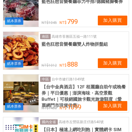
藍色狂想音樂餐廳菲力牛排/德國豬腳餐券
加入購買
799
紙本票券
1045
高雄市苓雅區五福一路111號
南區
藍色狂想音樂餐廳雙人炸物拼盤組
加入購買
888
紙本票券
1012
台中市健行路1049號
中區
【台中金典酒店】12F 栢麗廳自助午或晚餐
券｜平日優惠｜澎湃海味・高空景觀
Buffet｜可核銷國旅卡觀光旅遊額度（愛
票網門市現貨供應）
加入購買
1099
紙本票券
1408
高雄市左營區新庄仔路540號
國內全省
【日本】極速上網吃到飽｜實體網卡 SIM