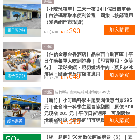
離島
【小琉球租車】二天一夜 24H 假日機車券
｜白沙碼頭取車便利首選｜國旅卡核銷適用
（愛票網門市現貨）
加入購買
390
電子票(特)
400
中區
【仲信金鬱金香酒店】品東西自助百匯｜平
日午晚餐單人吃到飽券｜【即買即用・免等
待】｜環球美饌・現切爐烤牛肉・莫凡彼冰
淇淋・國旅卡旅宿額度適用
加入購買
649
電子票(特)
770
新竹縣新豐鄉松柏村康和路199號
北區
【新竹】小叮噹科學主題樂園優惠門票295
元｜全台唯一科學主題冒險樂園｜原價 500
元現省 205 元｜平假日皆適用｜可刷國旅
卡旅宿額度（愛票網門市現貨供應）
加入購買
295
紙本票券
500
【統一超商】50元數位商品禮券（S）｜支