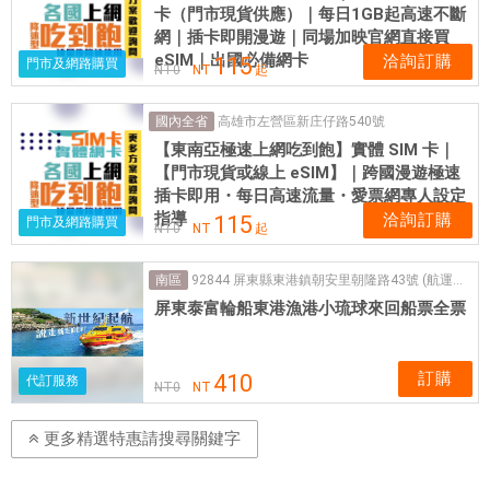
卡（門市現貨供應）｜每日1GB起高速不斷
網｜插卡即開漫遊｜同場加映官網直接買
eSIM｜出國必備網卡
洽詢訂購
115
門市及網路購買
NT
0
NT
起
高雄市左營區新庄仔路540號
國內全省
【東南亞極速上網吃到飽】實體 SIM 卡｜
【門市現貨或線上 eSIM】｜跨國漫遊極速
插卡即用・每日高速流量・愛票網專人設定
指導
洽詢訂購
115
門市及網路購買
NT
0
NT
起
92844 屏東縣東港鎮朝安里朝隆路43號 (航運中心 泰富航運)
南區
屏東泰富輪船東港漁港小琉球來回船票全票
訂購
410
代訂服務
NT
0
NT
更多精選特惠請搜尋關鍵字