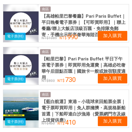
南區
【高雄帕里巴黎餐廳】Pari Paris Buffet｜
平日晚餐電子票券｜【可即買即用】｜聯上
餐廳/聯上大飯店頂級百匯・免排隊免郵
寄・手機出示即享奢華海陸百匯
加入購買
990
電子票(特)
1089
南區
【帕里巴黎】Pari Paris Buffet 平日下午
茶電子票券｜即買即用免運費｜高雄必吃奢
華午后甜點百匯｜國旅卡一般或旅宿額度適
用
加入購買
730
電子票(特)
803
南區
【藍白航運】東港－小琉球來回船票全票｜
電子票即買即用｜免人群擁擠・高規格新船
首選｜下船即達白沙漁港（愛票網門市及線
上現貨供應）
加入購買
410
電子票(特)
450