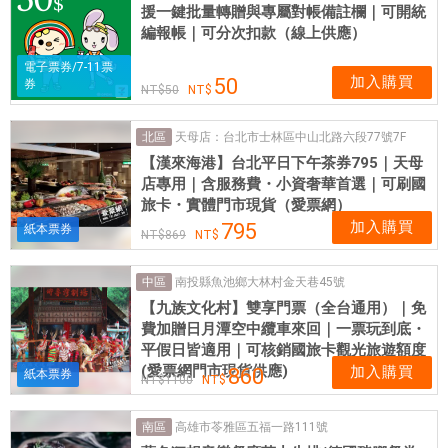
援一鍵批量轉贈與專屬對帳備註欄｜可開統
編報帳｜可分次扣款（線上供應）
電子票券/7-11票
加入購買
50
券
50
天母店：台北市士林區中山北路六段77號7F
北區
【漢來海港】台北平日下午茶券795｜天母
店專用｜含服務費・小資奢華首選｜可刷國
旅卡・實體門市現貨（愛票網）
加入購買
795
紙本票券
869
南投縣魚池鄉大林村金天巷45號
中區
【九族文化村】雙享門票（全台通用）｜免
費加贈日月潭空中纜車來回｜一票玩到底・
平假日皆適用｜可核銷國旅卡觀光旅遊額度
(愛票網門市現貨供應)
加入購買
860
紙本票券
1100
高雄市苓雅區五福一路111號
南區