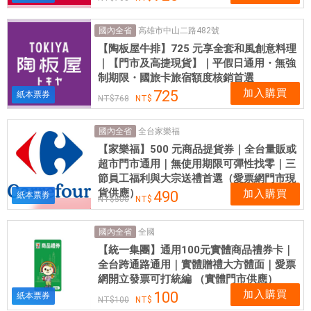
高雄市中山二路482號
國內全省
【陶板屋牛排】725 元享全套和風創意料理
｜【門市及高捷現貨】｜平假日通用・無強
制期限・國旅卡旅宿額度核銷首選
加入購買
725
紙本票券
768
全台家樂福
國內全省
【家樂福】500 元商品提貨券｜全台量販或
超市門市通用｜無使用期限可彈性找零｜三
節員工福利與大宗送禮首選（愛票網門市現
貨供應）
加入購買
490
紙本票券
500
全國
國內全省
【統一集團】通用100元實體商品禮券卡｜
全台跨通路通用｜實體贈禮大方體面｜愛票
網開立發票可打統編 （實體門市供應）
加入購買
100
紙本票券
100