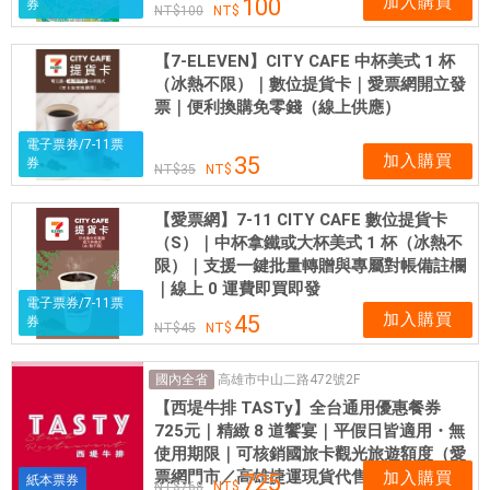
加入購買
100
券
100
【7-ELEVEN】CITY CAFE 中杯美式 1 杯
（冰熱不限）｜數位提貨卡｜愛票網開立發
票｜便利換購免零錢（線上供應）
電子票券/7-11票
加入購買
35
券
35
【愛票網】7-11 CITY CAFE 數位提貨卡
（S）｜中杯拿鐵或大杯美式 1 杯（冰熱不
限）｜支援一鍵批量轉贈與專屬對帳備註欄
｜線上 0 運費即買即發
電子票券/7-11票
加入購買
45
券
45
高雄市中山二路472號2F
國內全省
【西堤牛排 TASTy】全台通用優惠餐券
725元｜精緻 8 道饗宴｜平假日皆適用・無
使用期限｜可核銷國旅卡觀光旅遊額度（愛
票網門市／高雄捷運現貨代售）
加入購買
725
紙本票券
768