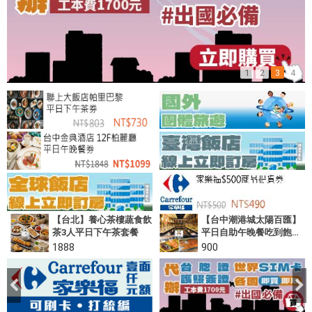
餐
券
及
各
式
1
2
3
4
優
惠
票
券
【台北】養心茶樓蔬食飲
【台中潮港城太陽百匯】
茶3人平日下午茶套餐
平日自助午晚餐吃到飽｜
【門市常備現貨・紙本
1888
900
票】｜頂級海鮮盛宴・中
式手路菜與國際百匯・哈
漁碼頭新鮮直送・國旅卡
核銷首選