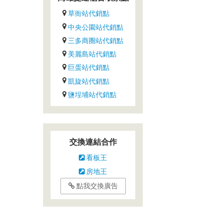
草衙站代銷點
中央公園站代銷點
三多商圈站代銷點
美麗島站代銷點
巨蛋站代銷點
凱旋站代銷點
鹽埕埔站代銷點
交換連結合作
看板王
房地王
點我交換廣告