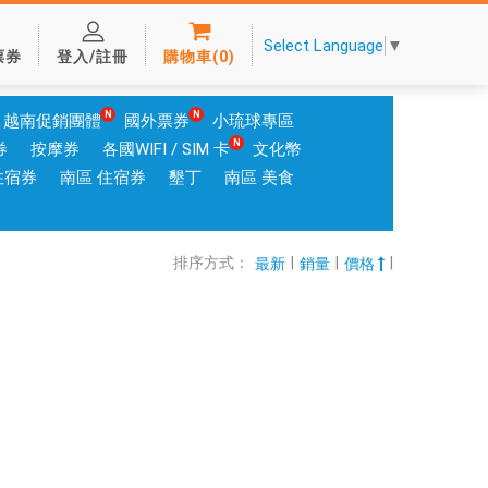
Select Language
▼
票券
登入/註冊
購物車
(
0
)
越南促銷團體
國外票券
小琉球專區
券
按摩券
各國WIFI / SIM 卡
文化幣
住宿券
南區 住宿券
墾丁
南區 美食
排序方式：
|
|
|
最新
銷量
價格