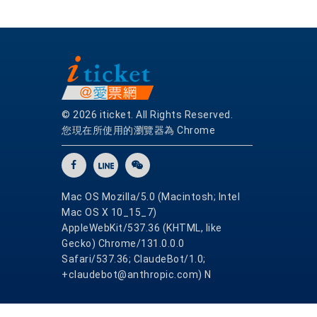
© 2026 iticket. All Rights Reserved.
您現在所使用的瀏覽器為 Chrome
Mac OS Mozilla/5.0 (Macintosh; Intel
Mac OS X 10_15_7)
AppleWebKit/537.36 (KHTML, like
Gecko) Chrome/131.0.0.0
Safari/537.36; ClaudeBot/1.0;
+claudebot@anthropic.com) N