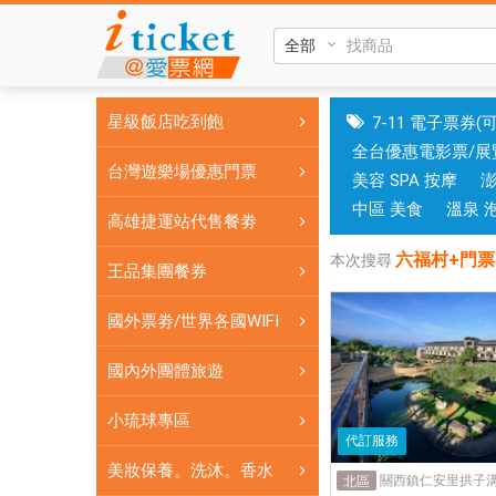
六
福
村
+門
星級飯店吃到飽
7-11 電子票券(
票|
全台優惠電影票/展
台
台灣遊樂場優惠門票
美容 SPA 按摩
中
和
中區 美食
溫泉 
高雄捷運站代售餐劵
高
六福村+門票
雄
本次搜尋
王品集團餐券
有
實
國外票劵/世界各國WIFI
體
門
國內外團體旅遊
市，
小琉球專區
票
代訂服務
券
美妝保養。洗沐。香水
可
關西鎮仁安里拱子溝 
北區