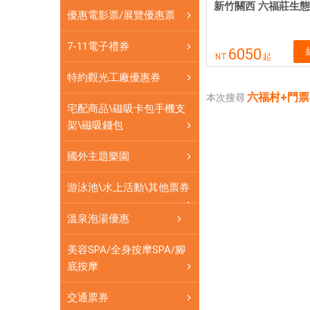
即
新竹關西 六福莊生
優惠電影票/展覽優惠票
買
即
7-11電子禮券
6050
用
NT
起
特約觀光工廠優惠券
六福村+門票
本次搜尋
宅配商品\磁吸卡包手機支
架\磁吸錢包
國外主題樂園
游泳池\水上活動\其他票券
溫泉泡湯優惠
美容SPA/全身按摩SPA/腳
底按摩
交通票券