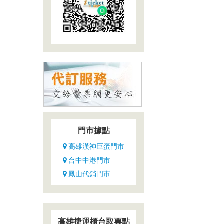
門市據點
高雄漢神巨蛋門市
台中中港門市
鳳山代銷門市
高雄捷運櫃台取票點