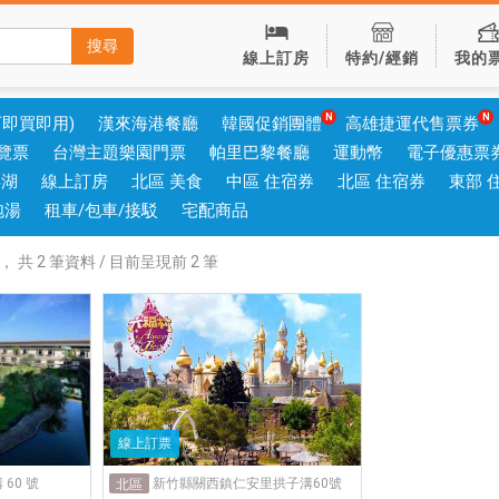
搜尋
線上訂房
特約/經銷
我的
可即買即用)
漢來海港餐廳
韓國促銷團體
高雄捷運代售票券
覽票
台灣主題樂園門票
帕里巴黎餐廳
運動幣
電子優惠票
澎湖
線上訂房
北區 美食
中區 住宿券
北區 住宿券
東部 
泡湯
租車/包車/接駁
宅配商品
，
共
2
筆資料 / 目前呈現前
2
筆
線上訂票
60 號
新竹縣關西鎮仁安里拱子溝60號
北區