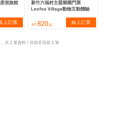
態度假旅館
新竹六福村主題樂園門票
Leofoo Village動物互動體驗
線上訂購
線上訂票
820
NT
起
，
共
2
筆資料 / 目前呈現前
2
筆