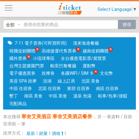
寒
Select Language
▼
舍
艾
搜尋
美
酒
店
7-11 電子票券(可即買即用)
漢來海港餐廳
寒
韓國促銷團體
高雄捷運代售票券
越南促銷團體
舍
國外票券
小琉球專區
全台優惠電影票/展覽票
艾
台灣主題樂園門票
帕里巴黎餐廳
運動幣
美
電子優惠票券
按摩券
各國WIFI / SIM 卡
文化幣
酒
美容 SPA 按摩
澎湖
線上訂房
北區 美食
店
中區 住宿券
北區 住宿券
東部 住宿券
南區 住宿券
餐
墾丁
南區 美食
中區 美食
溫泉 泡湯
租車/包車/接駁
券
宅配商品
|
寒舍艾美酒店 寒舍艾美酒店餐券
本次搜尋
，
共
--
筆資料 / 目前
銷
呈現前
--
筆
售
各
排序方式：
|
|
|
最新
銷量
價格