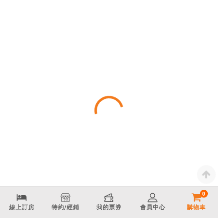
式
餐
券
應
有
盡
有
0
線上訂房
特約/經銷
我的票券
會員中心
購物車