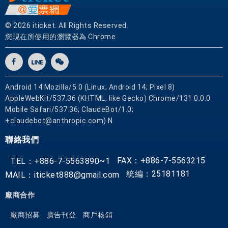
© 2026 iticket. All Rights Reserved.
您現在所使用的瀏覽器為 Chrome
Android 14 Mozilla/5.0 (Linux; Android 14; Pixel 8)
AppleWebKit/537.36 (KHTML, like Gecko) Chrome/131.0.0.0
Mobile Safari/537.36; ClaudeBot/1.0;
+claudebot@anthropic.com) N
聯絡我們
FAX：+886-7-5563215
TEL：+886-7-5563890~1
統編：25181181
MAIL：iticket888@gmail.com
廠商合作
廠商招募
廣告刊登
商戶核銷