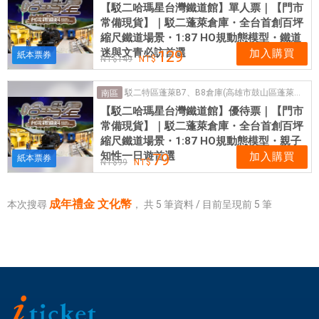
【駁二哈瑪星台灣鐵道館】單人票｜【門市
常備現貨】｜駁二蓬萊倉庫・全台首創百坪
縮尺鐵道場景・1:87 HO規動態模型・鐵道
迷與文青必訪首選
加入購買
129
紙本票券
149
駁二特區蓬萊B7、B8倉庫(高雄市鼓山區蓬萊路99號)
南區
【駁二哈瑪星台灣鐵道館】優待票｜【門市
常備現貨】｜駁二蓬萊倉庫・全台首創百坪
縮尺鐵道場景・1:87 HO規動態模型・親子
知性一日遊首選
加入購買
79
紙本票券
99
成年禮金 文化幣
本次搜尋
，
共
5
筆資料 / 目前呈現前
5
筆