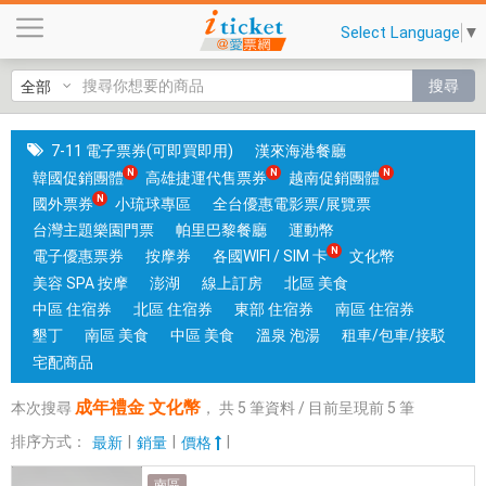
成
Select Language
▼
年
禮
搜尋
金
文
化
7-11 電子票券(可即買即用)
漢來海港餐廳
幣
韓國促銷團體
高雄捷運代售票券
越南促銷團體
|
國外票券
小琉球專區
全台優惠電影票/展覽票
台
台灣主題樂園門票
帕里巴黎餐廳
運動幣
中
電子優惠票券
按摩券
各國WIFI / SIM 卡
文化幣
和
美容 SPA 按摩
澎湖
線上訂房
北區 美食
高
中區 住宿券
北區 住宿券
東部 住宿券
南區 住宿券
雄
墾丁
南區 美食
中區 美食
溫泉 泡湯
租車/包車/接駁
有
宅配商品
實
成年禮金 文化幣
本次搜尋
，
共
5
筆資料 / 目前呈現前
5
筆
體
門
排序方式：
|
|
|
最新
銷量
價格
市
南區