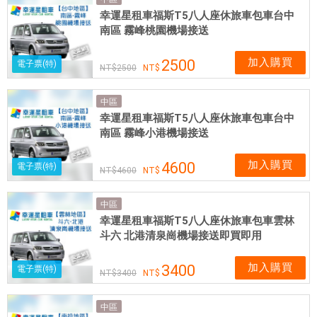
體
幸運星租車福斯T5八人座休旅車包車台中
網
南區 霧峰桃園機場接送
卡
可
加入購買
2500
電子票(特)
2500
即
買
中區
即
幸運星租車福斯T5八人座休旅車包車台中
用
南區 霧峰小港機場接送
加入購買
4600
電子票(特)
4600
中區
幸運星租車福斯T5八人座休旅車包車雲林
斗六 北港清泉崗機場接送即買即用
加入購買
3400
電子票(特)
3400
中區