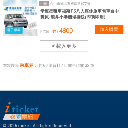
台中市南區五權南路677號
中區
幸運星租車福斯T5八人座休旅車包車台中
豐原-龍井小港機場接送(即買即用)
加入購買
4800
電子票券
0
載入更多
乘車券
本次搜尋
，
共
60
筆資料 / 目前呈現前
32
筆
© 2026 iticket. All Rights Reserved.