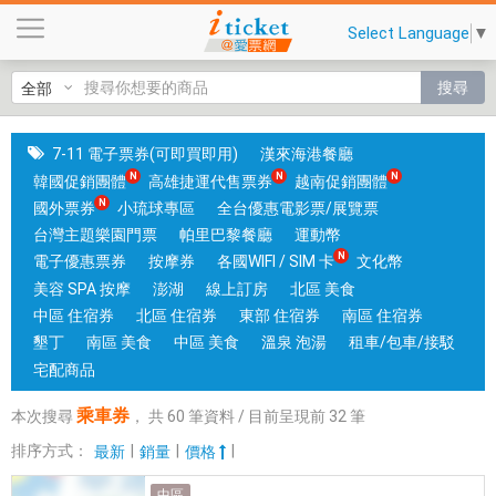
乘
Select Language
▼
車
券
搜尋
|
國
旅
7-11 電子票券(可即買即用)
漢來海港餐廳
卡
韓國促銷團體
高雄捷運代售票券
越南促銷團體
門
國外票券
小琉球專區
全台優惠電影票/展覽票
市
台灣主題樂園門票
帕里巴黎餐廳
運動幣
可
電子優惠票券
按摩券
各國WIFI / SIM 卡
文化幣
核
美容 SPA 按摩
澎湖
線上訂房
北區 美食
銷
中區 住宿券
北區 住宿券
東部 住宿券
南區 住宿券
；
墾丁
南區 美食
中區 美食
溫泉 泡湯
租車/包車/接駁
銷
宅配商品
售
乘車券
本次搜尋
，
共
60
筆資料 / 目前呈現前
32
筆
各
國
排序方式：
|
|
|
最新
銷量
價格
實
中區