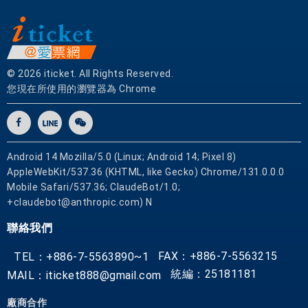
© 2026 iticket. All Rights Reserved.
您現在所使用的瀏覽器為 Chrome
Android 14 Mozilla/5.0 (Linux; Android 14; Pixel 8)
AppleWebKit/537.36 (KHTML, like Gecko) Chrome/131.0.0.0
Mobile Safari/537.36; ClaudeBot/1.0;
+claudebot@anthropic.com) N
聯絡我們
FAX：+886-7-5563215
TEL：+886-7-5563890~1
統編：25181181
MAIL：iticket888@gmail.com
廠商合作