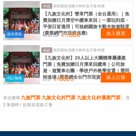
門
南投縣魚池鄉大林村金天巷45號
中區
票
【九族文化村】雙享門票（全台通用）｜免
|
費加贈日月潭空中纜車來回｜一票玩到底・
愛
平假日皆適用｜可核銷國旅卡觀光旅遊額度
票
(愛票網門市現貨供應)
加入購買
860
紙本票券
1100
網
南投縣魚池鄉大林村金天巷45號
南區
【九族文化村】20人以上大團體專屬優惠
門票｜免費加贈日月潭來回纜車｜公司旅
遊・遊覽車出團・學校戶外教學首選｜需同
時進場 (愛票網全台門市現貨預購)
線上訂購
880
代訂服務
NT
0
NT
起
九族門票 九族文化村門票 九族文化村優惠門票
本次搜尋
，
共
2
筆資料 / 目前呈現前
2
筆