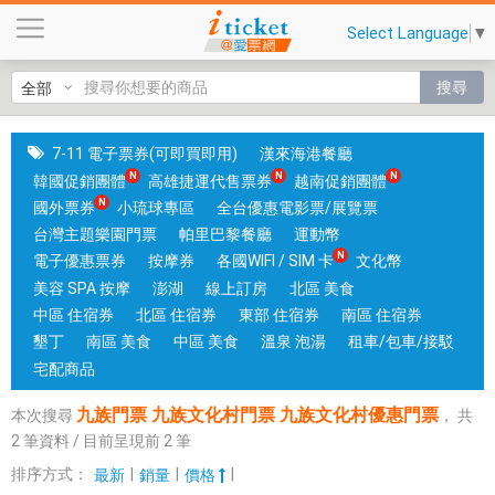
九
Select Language
▼
族
門
搜尋
票
九
族
7-11 電子票券(可即買即用)
漢來海港餐廳
文
韓國促銷團體
高雄捷運代售票券
越南促銷團體
化
國外票券
小琉球專區
全台優惠電影票/展覽票
村
台灣主題樂園門票
帕里巴黎餐廳
運動幣
門
電子優惠票券
按摩券
各國WIFI / SIM 卡
文化幣
票
美容 SPA 按摩
澎湖
線上訂房
北區 美食
九
中區 住宿券
北區 住宿券
東部 住宿券
南區 住宿券
族
墾丁
南區 美食
中區 美食
溫泉 泡湯
租車/包車/接駁
文
宅配商品
化
九族門票 九族文化村門票 九族文化村優惠門票
本次搜尋
，
共
村
2
筆資料 / 目前呈現前
2
筆
優
惠
排序方式：
|
|
|
最新
銷量
價格