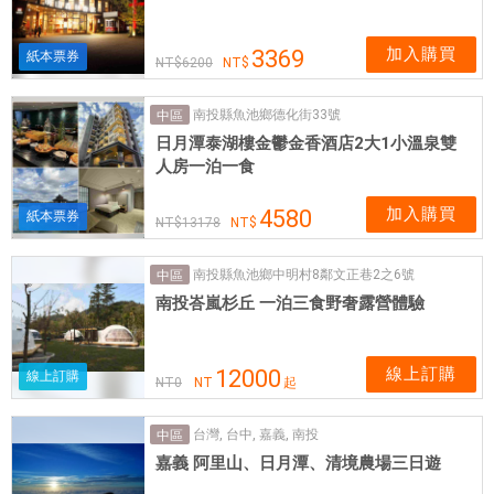
加入購買
3369
紙本票券
6200
南投縣魚池鄉德化街33號
中區
日月潭泰湖樓金鬱金香酒店2大1小溫泉雙
人房一泊一食
加入購買
4580
紙本票券
13178
南投縣魚池鄉中明村8鄰文正巷2之6號
中區
南投峇嵐杉丘 一泊三食野奢露營體驗
線上訂購
12000
線上訂購
NT
0
NT
起
台灣, 台中, 嘉義, 南投
中區
嘉義 阿里山、日月潭、清境農場三日遊