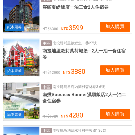
國
溪頭夏緹飯店一泊三食2人住宿券
實
體
網
加入購買
3599
紙本票券
6300
卡
可
南投縣埔里鎮鯉魚㇐巷27號
中區
即
南投埔里歐莉葉荷城堡—2人一泊一食住宿
買
券
即
用
加入購買
3880
紙本票券
12000
南投縣鹿谷鄉內湖村森林巷3-6號
中區
南投Success Banner溪頭飯店2人一泊二
食住宿券
加入購買
4280
紙本票券
6720
南投縣魚池鄉水社村中興路136號
中區