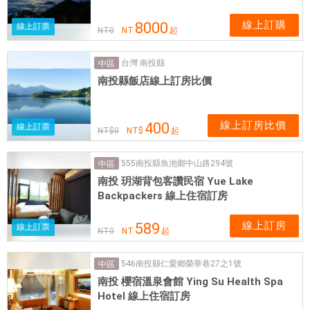
線上訂購
8000
線上訂票
NT
0
NT
起
台灣 南投縣
中區
南投縣飯店線上訂房比價
線上訂房比價
400
線上訂票
NT$
0
NT$
起
555南投縣魚池鄉中山路294號
中區
南投 玥湖背包客讚民宿 Yue Lake
Backpackers 線上住宿訂房
線上訂房
589
線上訂票
NT
0
NT
起
546南投縣仁愛鄉榮華巷27之1號
中區
南投 櫻宿溫泉會館 Ying Su Health Spa
Hotel 線上住宿訂房