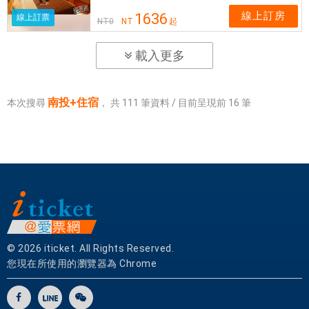
線上訂房
1636
線上訂票
NT
0
NT
起
載入更多
南投+住宿
本次搜尋
，
共
111
筆資料 / 目前呈現前
16
筆
© 2026 iticket. All Rights Reserved.
您現在所使用的瀏覽器為 Chrome