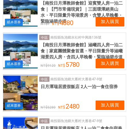
【南投日月潭教師會館】迎賓雙人房一泊二
食｜【門市常備現貨】｜三面環潭絕美山
水・平日限量升等湖景房・含雙人早晚餐・
緊臨涵碧步道
加入購買
4880
紙本票券
7
南投縣魚池鄉水社村中興路136號
中區
【南投日月潭教師會館】涵曦四人房一泊二
食｜家庭團體聚會首選・平日限量升等涵曦
湖景四人房・含四人早晚餐・緊臨涵碧步道
加入購買
5780
紙本票券
9120
南投縣魚池鄉大雁村大雁巷47-9號
中區
日月潭瑞居渡假飯店 2人一泊一食住宿券
加入購買
2480
紙本票券
5280
南投縣魚池鄉大雁村大雁巷47-9號
中區
日月潭瑞居渡假飯店 2人一泊二食食住宿券