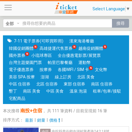
南
Select Language
▼
投
+
搜尋
住
宿
|
7-11 電子票券(可即買即用)
漢來海港餐廳
國
韓國促銷團體
高雄捷運代售票券
越南促銷團體
旅
國外票券
小琉球專區
全台優惠電影票/展覽票
卡
台灣主題樂園門票
帕里巴黎餐廳
運動幣
門
電子優惠票券
按摩券
各國WIFI / SIM 卡
文化幣
市
美容 SPA 按摩
澎湖
線上訂房
北區 美食
可
中區 住宿券
北區 住宿券
東部 住宿券
南區 住宿券
核
墾丁
南區 美食
中區 美食
溫泉 泡湯
租車/包車/接駁
銷
宅配商品
；
南投+住宿
本次搜尋
，
共
111
筆資料 / 目前呈現前
16
筆
銷
售
排序方式：
|
|
|
最新
銷量
價格
各
南投縣鹿谷鄉內湖村興產路24之18號
中區