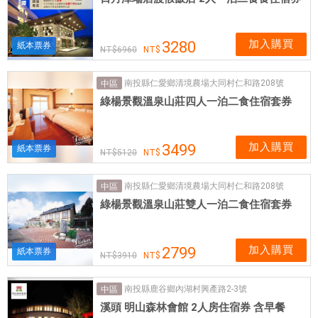
加入購買
3280
紙本票券
6960
南投縣仁愛鄉清境農場大同村仁和路208號
中區
綠楊景觀溫泉山莊四人一泊二食住宿套券
加入購買
3499
紙本票券
5120
南投縣仁愛鄉清境農場大同村仁和路208號
中區
綠楊景觀溫泉山莊雙人一泊二食住宿套券
加入購買
2799
紙本票券
3910
南投縣鹿谷鄉內湖村興產路2-3號
中區
溪頭 明山森林會館 2人房住宿券 含早餐