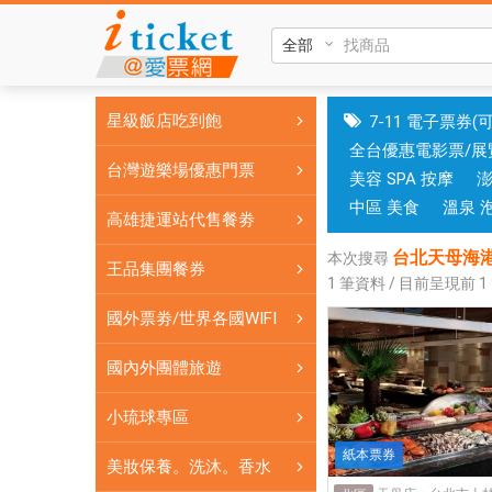
台
北
天
母
星級飯店吃到飽
7-11 電子票券(
海
全台優惠電影票/展
港
台灣遊樂場優惠門票
美容 SPA 按摩
餐
廳
中區 美食
溫泉 
高雄捷運站代售餐劵
台
台北天母海港
北
本次搜尋
王品集團餐券
1
筆資料 / 目前呈現前
1
漢
來
國外票劵/世界各國WIFI
海
港
國內外團體旅遊
餐
小琉球專區
券
天
紙本票券
美妝保養。洗沐。香水
母