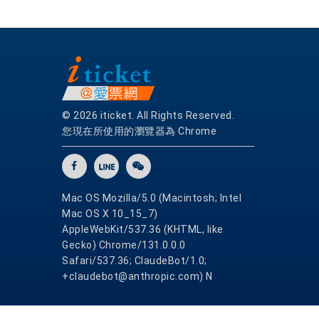
© 2026 iticket. All Rights Reserved.
您現在所使用的瀏覽器為 Chrome
Mac OS Mozilla/5.0 (Macintosh; Intel
Mac OS X 10_15_7)
AppleWebKit/537.36 (KHTML, like
Gecko) Chrome/131.0.0.0
Safari/537.36; ClaudeBot/1.0;
+claudebot@anthropic.com) N