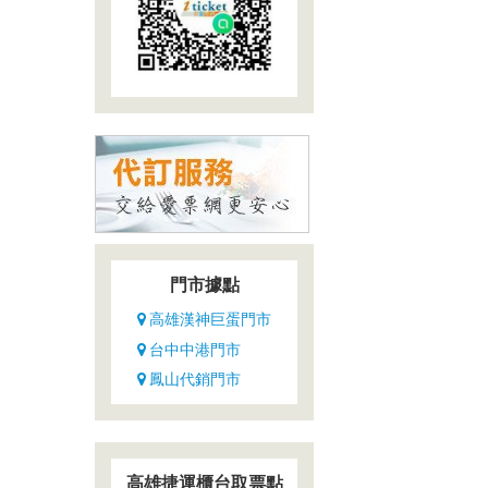
門市據點
高雄漢神巨蛋門市
台中中港門市
鳳山代銷門市
高雄捷運櫃台取票點