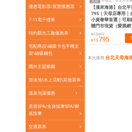
海
北區
優惠電影票/展覽優惠票
【漢來海港】台北平
港
795｜天母店專用｜
餐
小資奢華首選｜可刷
7-11電子禮券
券
體門市現貨（愛票網
天
特約觀光工廠優惠券
869
母
795
海
宅配商品\磁吸卡包手機支
港
架\磁吸錢包
台北天母海港
餐
本次搜尋
券|
國外主題樂園
愛
票
游泳池\水上活動\其他票券
網
溫泉泡湯優惠
提
供
美容SPA/全身按摩SPA/腳
各
底按摩
式
優
交通票券
惠