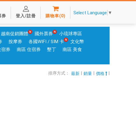
Select Language
▼
票券
登入/註冊
購物車
(
0
)
越南促銷團體
國外票券
小琉球專區
券
按摩券
各國WIFI / SIM 卡
文化幣
住宿券
南區 住宿券
墾丁
南區 美食
排序方式：
|
|
|
最新
銷量
價格