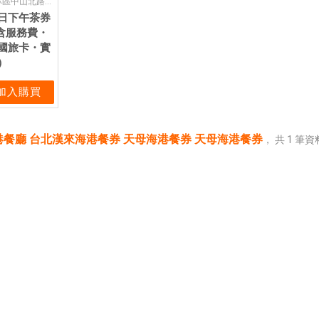
天母店：台北市士林區中山北路六段77號7F
日下午茶券
含服務費・
國旅卡・實
）
加入購買
餐廳 台北漢來海港餐券 天母海港餐券 天母海港餐券
，
共
1
筆資料