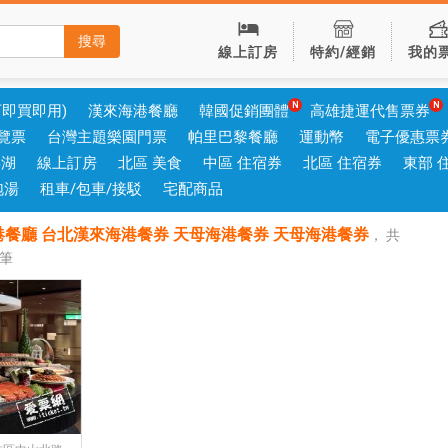
搜尋
線上訂房
特約/經銷
我的
可即買即用)
漢來海港餐廳
韓國促銷團體
高雄捷運代售票券
覽票
台灣主題樂園門票
帕里巴黎餐廳
運動幣
電子優惠票
澎湖
線上訂房
北區 美食
中區 住宿券
北區 住宿券
東部 
泡湯
租車/包車/接駁
宅配商品
餐廳 台北漢來海港餐券 天母海港餐券 天母海港餐券
，
共
筆