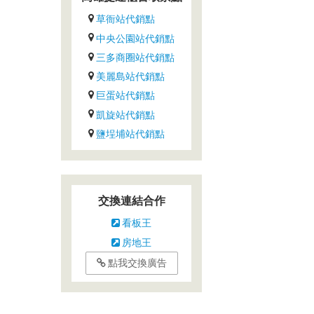
草衙站代銷點
中央公園站代銷點
三多商圈站代銷點
美麗島站代銷點
巨蛋站代銷點
凱旋站代銷點
鹽埕埔站代銷點
交換連結合作
看板王
房地王
點我交換廣告