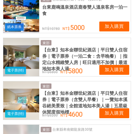
國
台東鹿鳴溫泉酒店鹿春雙人溫泉客房一泊一
實
食
體
網
加入購買
5000
紙本票券
10780
卡
可
東部
即
【台東】知本金聯世紀酒店｜平日雙人住宿
買
券｜電子票券（一泊二食：含早晚餐）｜指
即
定山水精緻雙人房｜旺日適用不加價｜最道
用
地知本美人湯
加入購買
5800
電子票(特)
6800
東部
【台東】知本金聯世紀酒店｜平日雙人住宿
券｜電子票券（含雙人早餐）｜一覽知本溪
谷絕美景致｜全館道地知本美人湯｜五星級
休閒度假地標
加入購買
4600
電子票(特)
5200
台東縣卑南鄉龍泉路30號
東部