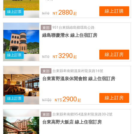
線上訂購
2880
線上訂票
NT
0
NT
起
951台東縣綠島鄉環島公路
東部
綠島聯慶潛水 線上住宿訂房
線上訂房
3290
線上訂票
NT
0
NT
起
台東縣卑南鄉溫泉村龍泉路16號
東部
台東富野溫泉休閒會館 線上住宿訂房
線上訂房
2900
線上訂票
NT$
0
NT$
起
台東縣卑南鄉954溫泉村龍泉路30-2號
東部
台東高野大飯店 線上住宿訂房