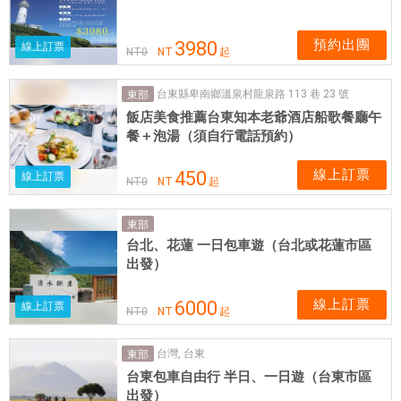
預約出團
3980
線上訂票
NT
0
NT
起
台東縣卑南鄉溫泉村龍泉路 113 巷 23 號
東部
飯店美食推薦台東知本老爺酒店船歌餐廳午
餐＋泡湯（須自行電話預約）
線上訂票
450
線上訂票
NT
0
NT
起
東部
台北、花蓮 一日包車遊（台北或花蓮市區
出發）
線上訂票
6000
線上訂票
NT
0
NT
起
台灣, 台東
東部
台東包車自由行 半日、一日遊（台東市區
出發）