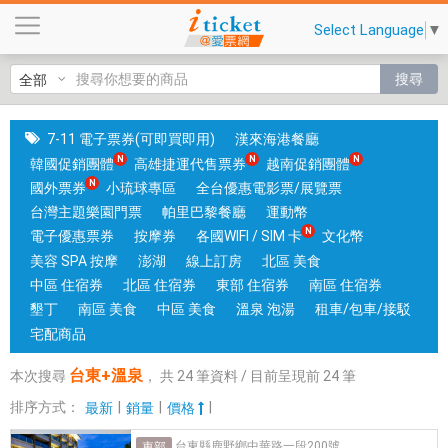
台
Select Language
▼
東
+
搜尋
溫
泉
|
7-11 電子票券(可即買即用)
漢來海港餐廳
國
韓國促銷團體
高雄捷運代售票券
越南促銷團體
旅
國外票券
小琉球專區
全台優惠電影票/展覽票
卡
台灣主題樂園門票
帕里巴黎餐廳
運動幣
門
電子優惠票券
按摩券
各國WIFI / SIM 卡
文化幣
市
美容 SPA 按摩
澎湖
線上訂房
北區 美食
可
中區 住宿券
北區 住宿券
東部 住宿券
南區 住宿券
核
墾丁
南區 美食
中區 美食
溫泉 泡湯
租車/包車/接駁
銷
宅配商品
；
台東+溫泉
本次搜尋
，
共
24
筆資料 / 目前呈現前
24
筆
銷
售
排序方式：
|
|
|
最新
銷量
價格
各
台東縣鹿野鄉中華路一段200號
東部