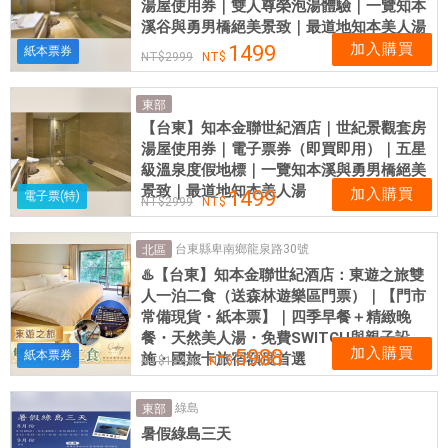
湯屋使用券｜雙人尊榮泡湯體驗｜一覽知本
溪谷與勇男橋絕美景致｜最道地知本美人湯
加入購買
1499
紙本票券
2999
東部
【台東】知本金聯世紀酒店｜世紀景觀套房
湯屋使用券｜電子票券（即買即用）｜五星
級溫泉度假地標｜一覽知本溪與勇男橋絕美
景致｜最道地知本美人湯
加入購買
1499
電子票(特)
2999
台東縣卑南鄉龍泉路30號
北區
♨️【台東】知本金聯世紀酒店：東遊之旅雙
人一泊二食（送森林遊樂區門票）｜【門市
常備現貨・紙本票】｜四季早餐＋精緻晚
餐・天然美人湯・免費SWITCH與親子設
加入購買
5988
紙本票券
施・國旅卡旅宿額度首選
12232
綠島
東部
暑假綠島三天