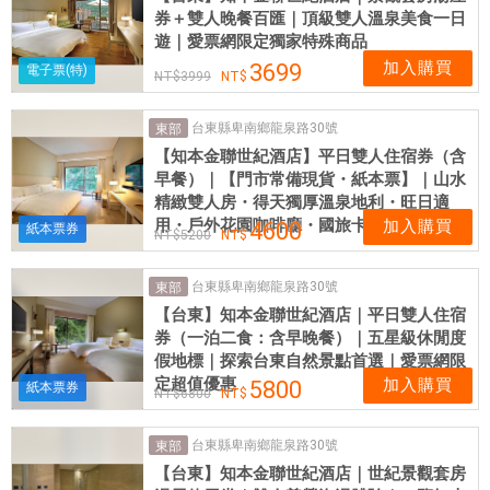
券＋雙人晚餐百匯｜頂級雙人溫泉美食一日
遊｜愛票網限定獨家特殊商品
加入購買
3699
電子票(特)
3999
台東縣卑南鄉龍泉路30號
東部
【知本金聯世紀酒店】平日雙人住宿券（含
早餐）｜【門市常備現貨・紙本票】｜山水
精緻雙人房・得天獨厚溫泉地利・旺日適
用・戶外花園咖啡廳・國旅卡旅宿額度首選
加入購買
4600
紙本票券
5200
台東縣卑南鄉龍泉路30號
東部
【台東】知本金聯世紀酒店｜平日雙人住宿
券（一泊二食：含早晚餐）｜五星級休閒度
假地標｜探索台東自然景點首選｜愛票網限
定超值優惠
加入購買
5800
紙本票券
6800
台東縣卑南鄉龍泉路30號
東部
【台東】知本金聯世紀酒店｜世紀景觀套房