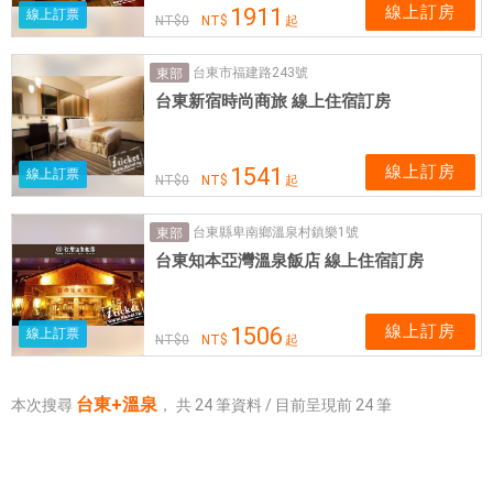
線上訂房
1911
線上訂票
NT$
0
NT$
起
台東市福建路243號
東部
台東新宿時尚商旅 線上住宿訂房
線上訂房
1541
線上訂票
NT$
0
NT$
起
台東縣卑南鄉溫泉村鎮樂1號
東部
台東知本亞灣溫泉飯店 線上住宿訂房
線上訂房
1506
線上訂票
NT$
0
NT$
起
台東+溫泉
本次搜尋
，
共
24
筆資料 / 目前呈現前
24
筆