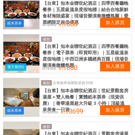
【台東】知本金聯世紀酒店｜四季西餐廳晚
餐券｜五星級溫泉度假地標｜結合在地新鮮
食材海陸盛宴｜現場音樂演奏微醺氛圍｜愛
票網限定超值優惠
加入購買
880
紙本票券
968
東部
【台東】知本金聯世紀酒店｜四季西餐廳晚
餐券｜電子票券（即買即用）｜五星級溫泉
度假地標｜中西亞洲多國經典百匯｜現場音
樂演奏微醺氛圍
加入購買
880
電子票(特)
968
台東縣卑南鄉龍泉路30號
東部
【台東】知本金聯世紀酒店｜世紀景觀套房
湯屋＋雙人晚餐｜實體紙本票券（現貨供
應）｜奢華湯屋超大升級 3 小時｜頂級溫
泉美食一日遊
加入購買
3699
紙本票券
3999
東部
【台東】知本金聯世紀酒店｜景觀套房湯屋