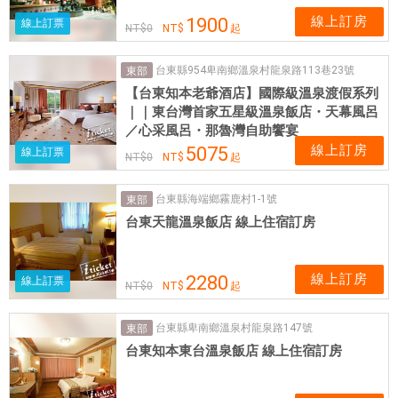
線上訂房
1900
線上訂票
NT$
0
NT$
起
台東縣954卑南鄉溫泉村龍泉路113巷23號
東部
【台東知本老爺酒店】國際級溫泉渡假系列
｜｜東台灣首家五星級溫泉飯店・天幕風呂
／心采風呂・那魯灣自助饗宴
線上訂房
5075
線上訂票
NT$
0
NT$
起
台東縣海端鄉霧鹿村1-1號
東部
台東天龍溫泉飯店 線上住宿訂房
線上訂房
2280
線上訂票
NT$
0
NT$
起
台東縣卑南鄉溫泉村龍泉路147號
東部
台東知本東台溫泉飯店 線上住宿訂房