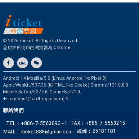
© 2026 iticket. All Rights Reserved.
您現在所使用的瀏覽器為 Chrome
Android 14 Mozilla/5.0 (Linux; Android 14; Pixel 8)
AppleWebKit/537.36 (KHTML, like Gecko) Chrome/131.0.0.0
Mobile Safari/537.36; ClaudeBot/1.0;
+claudebot@anthropic.com) N
聯絡我們
FAX：+886-7-5563215
TEL：+886-7-5563890~1
統編：25181181
MAIL：iticket888@gmail.com