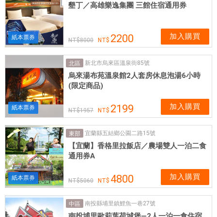
墾丁／高雄樂逸集團 三館住宿通用券
加入購買
2200
紙本票券
8000
新北市烏來區溫泉街85號
北區
烏來湯布苑溫泉館2人套房休息泡湯6小時
(限定商品)
加入購買
2199
紙本票券
1957
宜蘭縣五結鄉公園二路15號
東部
【宜蘭】香格里拉飯店／農場雙人一泊二食
通用券A
加入購買
4800
紙本票券
5060
南投縣埔里鎮鯉魚㇐巷27號
中區
南投埔里歐莉葉荷城堡—2人一泊一食住宿