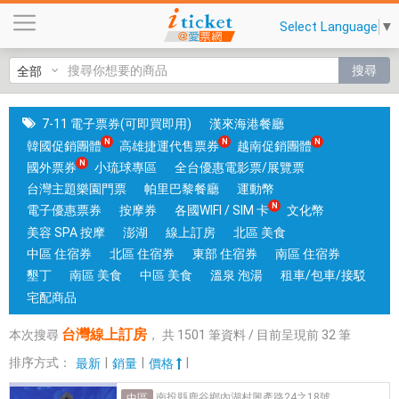
台
Select Language
▼
灣
線
搜尋
上
訂
房
7-11 電子票券(可即買即用)
漢來海港餐廳
|
韓國促銷團體
高雄捷運代售票券
越南促銷團體
台
國外票券
小琉球專區
全台優惠電影票/展覽票
中
台灣主題樂園門票
帕里巴黎餐廳
運動幣
和
電子優惠票券
按摩券
各國WIFI / SIM 卡
文化幣
高
美容 SPA 按摩
澎湖
線上訂房
北區 美食
雄
中區 住宿券
北區 住宿券
東部 住宿券
南區 住宿券
有
墾丁
南區 美食
中區 美食
溫泉 泡湯
租車/包車/接駁
實
宅配商品
體
台灣線上訂房
本次搜尋
，
共
1501
筆資料 / 目前呈現前
32
筆
門
市
排序方式：
|
|
|
最新
銷量
價格
，
南投縣鹿谷鄉內湖村興產路24之18號
中區