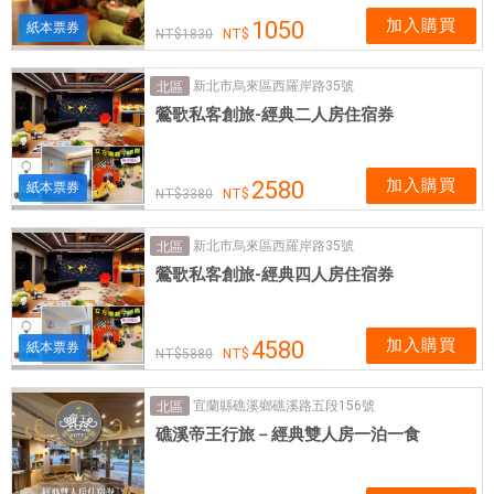
加入購買
1050
紙本票券
1830
新北市烏來區西羅岸路35號
北區
鶯歌私客創旅-經典二人房住宿券
加入購買
2580
紙本票券
3380
新北市烏來區西羅岸路35號
北區
鶯歌私客創旅-經典四人房住宿券
加入購買
4580
紙本票券
5880
宜蘭縣礁溪鄉礁溪路五段156號
北區
礁溪帝王行旅－經典雙人房一泊一食