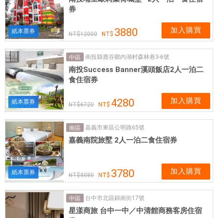
券
加入購買
3880
紙本票券
12000
南投縣鹿谷鄉內湖村森林巷3-6號
中區
南投Success Banner溪頭飯店2人一泊二
食住宿券
加入購買
4280
紙本票券
6720
嘉義市東區公明路65號
南區
嘉義南院旅墅 2人一泊二食住宿券
加入購買
3780
紙本票券
8080
台中市北區錦南街17號
中區
星漾商旅 台中一中／中清館商務客房住宿