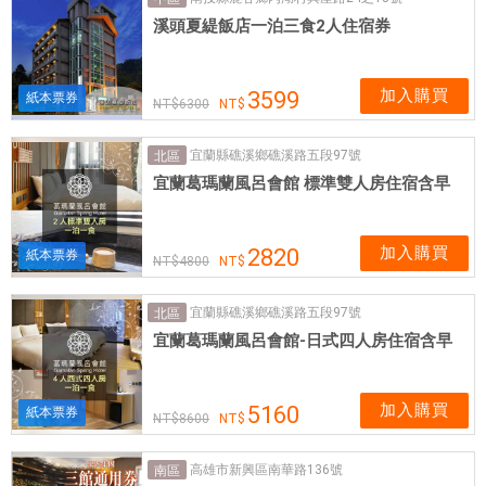
票
溪頭夏緹飯店一泊三食2人住宿券
券
可
即
加入購買
3599
紙本票券
6300
買
即
宜蘭縣礁溪鄉礁溪路五段97號
北區
用
宜蘭葛瑪蘭風呂會館 標準雙人房住宿含早
加入購買
2820
紙本票券
4800
宜蘭縣礁溪鄉礁溪路五段97號
北區
宜蘭葛瑪蘭風呂會館-日式四人房住宿含早
加入購買
5160
紙本票券
8600
高雄市新興區南華路136號
南區