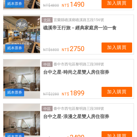
加入購買
1490
紙本票券
4800
宜蘭縣礁溪鄉礁溪路五段156號
北區
礁溪帝王行旅－經典家庭房一泊一食
加入購買
2750
紙本票券
6800
臺中市西屯區黎明路三段388號
中區
台中之星-時尚之星雙人房住宿券
加入購買
1899
紙本票券
2280
臺中市西屯區黎明路三段388號
中區
台中之星-浪漫之星雙人房住宿券
加入購買
紙本票券