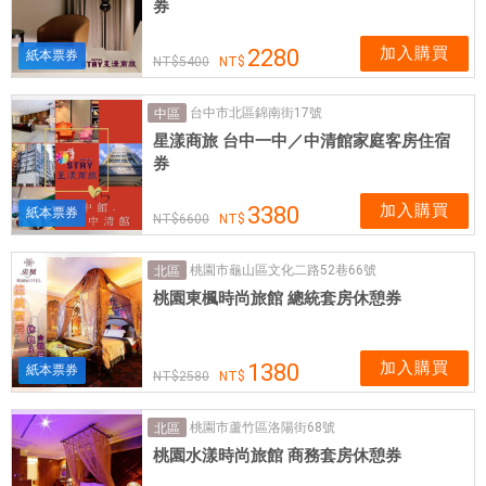
券
加入購買
2280
紙本票券
5400
台中市北區錦南街17號
中區
星漾商旅 台中一中／中清館家庭客房住宿
券
加入購買
3380
紙本票券
6600
桃園市龜山區文化二路52巷66號
北區
桃園東楓時尚旅館 總統套房休憩券
加入購買
1380
紙本票券
2580
桃園市蘆竹區洛陽街68號
北區
桃園水漾時尚旅館 商務套房休憩券