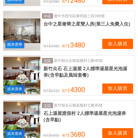
2480
2980
臺中市西屯區黎明路三段388號
中區
台中之星奢華之星雙人房(第三人免費入住)
加入購買
3480
紙本票券
3980
新竹縣尖石鄉嘉樂村七鄰45號
北區
新竹尖石 石上湯屋 2人標準湯屋星光泡湯
券(含早點及風味套餐)
加入購買
4300
紙本票券
6720
新竹縣尖石鄉嘉樂村七鄰45號
北區
石上湯屋渡假村 2人標準湯屋星光泡湯券
(含早點)
加入購買
3680
紙本票券
6000