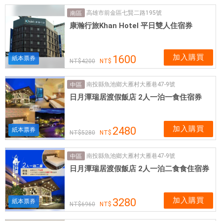
高雄市前金區七賢二路195號
南區
康瀚行旅Khan Hotel 平日雙人住宿券
加入購買
1600
紙本票券
4200
南投縣魚池鄉大雁村大雁巷47-9號
中區
日月潭瑞居渡假飯店 2人一泊一食住宿券
加入購買
2480
紙本票券
5280
南投縣魚池鄉大雁村大雁巷47-9號
中區
日月潭瑞居渡假飯店 2人一泊二食食住宿券
加入購買
3280
紙本票券
6960