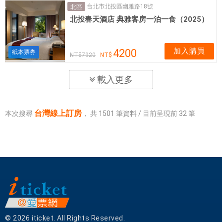
台北市北投區幽雅路18號
北區
北投春天酒店 典雅客房一泊一食（2025）
加入購買
4200
紙本票券
7920
載入更多
台灣線上訂房
本次搜尋
，
共
1501
筆資料 / 目前呈現前
32
筆
© 2026 iticket. All Rights Reserved.