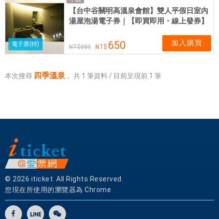
實
【台中谷關明高溫泉會館】雙人平假日室內
體
湯屋泡湯電子券｜【即買即用・線上發券】
網
卡
加入購買
650
電子票(特)
880
可
即
買
四季溫泉
本次搜尋
，
共
1
筆資料 / 目前呈現前
1
筆
即
用
© 2026 iticket. All Rights Reserved.
您現在所使用的瀏覽器為 Chrome