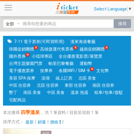
四
Select Language
▼
季
溫
搜尋
泉
|
國
7-11 電子票券(可即買即用)
漢來海港餐廳
旅
韓國促銷團體
高雄捷運代售票券
越南促銷團體
卡
國外票券
小琉球專區
全台優惠電影票/展覽票
門
台灣主題樂園門票
帕里巴黎餐廳
運動幣
市
電子優惠票券
按摩券
各國WIFI / SIM 卡
文化幣
可
美容 SPA 按摩
澎湖
線上訂房
北區 美食
核
中區 住宿券
北區 住宿券
東部 住宿券
南區 住宿券
銷
墾丁
南區 美食
中區 美食
溫泉 泡湯
租車/包車/接駁
；
宅配商品
銷
四季溫泉
本次搜尋
，
共
1
筆資料 / 目前呈現前
1
筆
售
各
排序方式：
|
|
|
最新
銷量
價格
國
中區