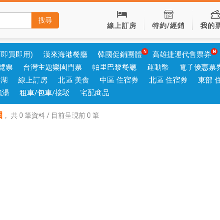
搜尋
線上訂房
特約/經銷
我的
可即買即用)
漢來海港餐廳
韓國促銷團體
高雄捷運代售票券
覽票
台灣主題樂園門票
帕里巴黎餐廳
運動幣
電子優惠票
澎湖
線上訂房
北區 美食
中區 住宿券
北區 住宿券
東部 
泡湯
租車/包車/接駁
宅配商品
園
，
共
0
筆資料 / 目前呈現前
0
筆