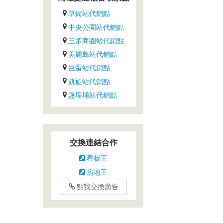
草衙站代銷點
中央公園站代銷點
三多商圈站代銷點
美麗島站代銷點
巨蛋站代銷點
凱旋站代銷點
鹽埕埔站代銷點
交換連結合作
看板王
房地王
點我交換廣告