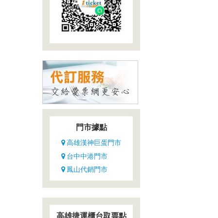
門市據點
高雄漢神巨蛋門市
台中中港門市
鳳山代銷門市
高雄捷運櫃台取票點