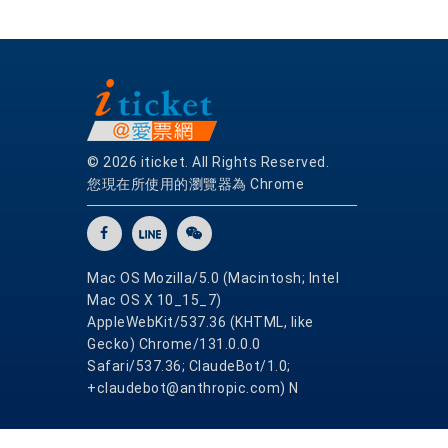
© 2026 iticket. All Rights Reserved.
您現在所使用的瀏覽器為 Chrome
Mac OS Mozilla/5.0 (Macintosh; Intel
Mac OS X 10_15_7)
AppleWebKit/537.36 (KHTML, like
Gecko) Chrome/131.0.0.0
Safari/537.36; ClaudeBot/1.0;
+claudebot@anthropic.com) N