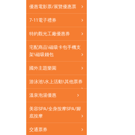
可
優惠電影票/展覽優惠票
即
買
7-11電子禮券
即
用
特約觀光工廠優惠券
宅配商品\磁吸卡包手機支
架\磁吸錢包
國外主題樂園
游泳池\水上活動\其他票券
溫泉泡湯優惠
美容SPA/全身按摩SPA/腳
底按摩
交通票券