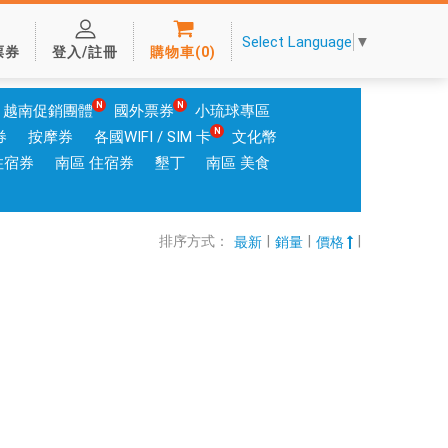
Select Language
▼
票券
登入/註冊
購物車
(
0
)
越南促銷團體
國外票券
小琉球專區
券
按摩券
各國WIFI / SIM 卡
文化幣
住宿券
南區 住宿券
墾丁
南區 美食
排序方式：
|
|
|
最新
銷量
價格