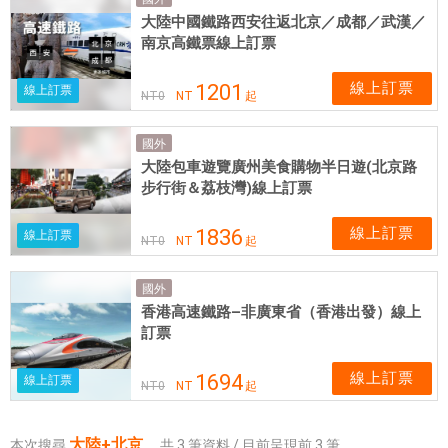
國
大陸中國鐵路西安往返北京／成都／武漢／
實
南京高鐵票線上訂票
體
網
線上訂票
1201
線上訂票
NT
0
NT
起
卡
可
國外
即
大陸包車遊覽廣州美食購物半日遊(北京路
買
步行街＆荔枝灣)線上訂票
即
用
線上訂票
1836
線上訂票
NT
0
NT
起
國外
香港高速鐵路–非廣東省（香港出發）線上
訂票
線上訂票
1694
線上訂票
NT
0
NT
起
大陸+北京
本次搜尋
，
共
3
筆資料 / 目前呈現前
3
筆