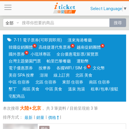
大
Select Language
▼
陸
+
搜尋
北
京
|
7-11 電子票券(可即買即用)
漢來海港餐廳
國
韓國促銷團體
高雄捷運代售票券
越南促銷團體
旅
國外票券
小琉球專區
全台優惠電影票/展覽票
卡
台灣主題樂園門票
帕里巴黎餐廳
運動幣
門
電子優惠票券
按摩券
各國WIFI / SIM 卡
文化幣
市
美容 SPA 按摩
澎湖
線上訂房
北區 美食
可
中區 住宿券
北區 住宿券
東部 住宿券
南區 住宿券
核
墾丁
南區 美食
中區 美食
溫泉 泡湯
租車/包車/接駁
銷
宅配商品
；
大陸+北京
本次搜尋
，
共
3
筆資料 / 目前呈現前
3
筆
銷
售
排序方式：
|
|
|
最新
銷量
價格
各
國外