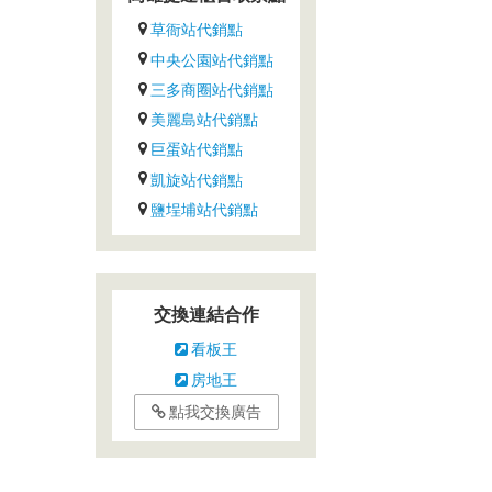
草衙站代銷點
中央公園站代銷點
三多商圈站代銷點
美麗島站代銷點
巨蛋站代銷點
凱旋站代銷點
鹽埕埔站代銷點
交換連結合作
看板王
房地王
點我交換廣告