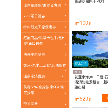
網
高雄商層巴士 代訂
優惠電影票/展覽優惠票
卡
可
7-11電子禮券
即
100
NT
起
買
特約觀光工廠優惠券
即
用
宅配商品\磁吸卡包手機支
架\磁吸錢包
國外主題樂園
線上訂購
游泳池\水上活動\其他票券
東部
溫泉泡湯優惠
花蓮東海岸一日遊 
濱消防栓景觀台．新
美容SPA/全身按摩SPA/腳
蓮出發
底按摩
520
NT
起
交通票券