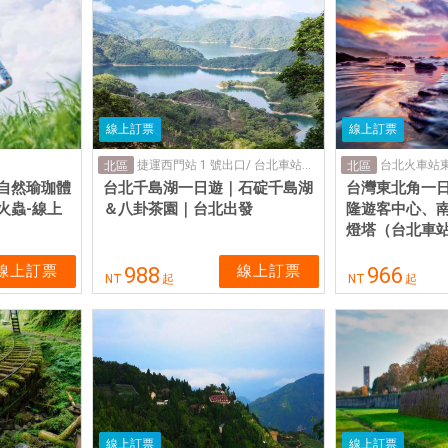
線上訂票
線上訂票
捷運西門站 1 號出口/ 台北車站東三門前(集合點)
台北火車站
北區
北區
自然瑜珈體
台北千島湖一日遊｜石碇千島湖
台灣東北角一日
火蟲-線上
＆八卦茶園｜台北出發
隆遊客中心、
燈塔（台北車
線上訂票
線上訂票
988
966
NT
起
NT
起
線上訂票
線上訂票