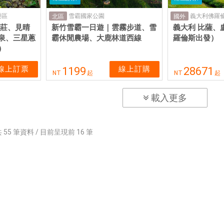
樂區
雪霸國家公園
義大利佛羅倫
北區
國外
山莊、見晴
新竹雪霸一日遊｜雲霧步道、雪
義大利 比薩、
泉、三星蔥
霸休閒農場、大鹿林道西線
羅倫斯出發）
）
線上訂票
線上訂購
1199
28671
NT
起
NT
起
載入更多
共
55
筆資料 / 目前呈現前
16
筆