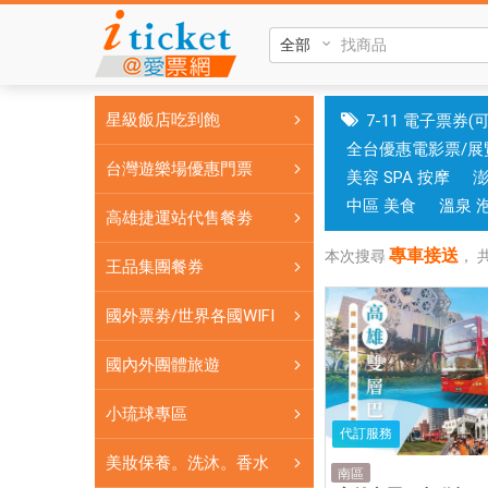
專
車
接
送|
星級飯店吃到飽
7-11 電子票券(
國
全台優惠電影票/展
旅
台灣遊樂場優惠門票
美容 SPA 按摩
卡
門
中區 美食
溫泉 
高雄捷運站代售餐劵
市
專車接送
可
本次搜尋
，
王品集團餐券
核
銷；
國外票劵/世界各國WIFI
銷
售
國內外團體旅遊
各
小琉球專區
國
代訂服務
實
美妝保養。洗沐。香水
體
南區