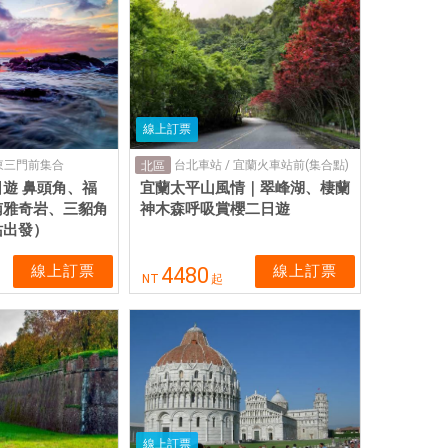
線上訂票
東三門前集合
台北車站 / 宜蘭火車站前(集合點)
北區
遊 鼻頭角、福
宜蘭太平山風情｜翠峰湖、棲蘭
南雅奇岩、三貂角
神木森呼吸賞櫻二日遊
站出發）
線上訂票
線上訂票
4480
NT
起
線上訂票