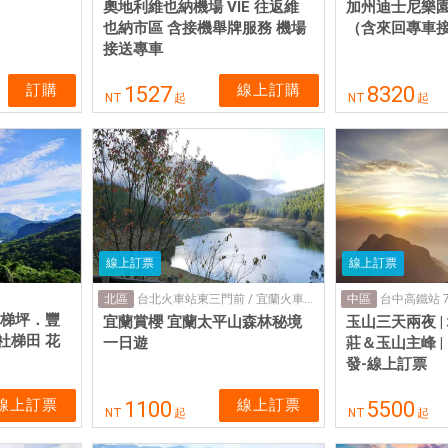
奧地利維也納機場 VIE 往返維
加州迪士尼樂園
也納市區 含接機舉牌服務 機場
（含來回專車
接送專車
訂購
線上訂購
1527
8320
NT
起
NT
起
線上訂票
線上訂票
台北火車站東三門前 / 宜蘭火車站前(集合點)
北區
中區
石梯坪．豐
宜蘭賞櫻 宜蘭太平山森林秘境
玉山三天兩夜 
社梯田 花
一日遊
莊＆玉山主峰 |
發-線上訂票
線上訂票
線上訂票
1100
5500
NT
起
NT
起