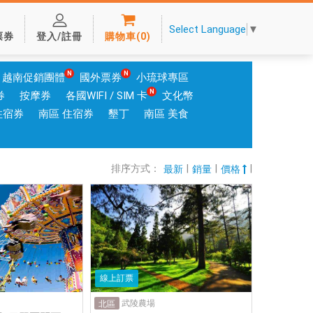
Select Language
▼
票券
登入/註冊
購物車
(
0
)
越南促銷團體
國外票券
小琉球專區
券
按摩券
各國WIFI / SIM 卡
文化幣
住宿券
南區 住宿券
墾丁
南區 美食
排序方式：
|
|
|
最新
銷量
價格
線上訂票
武陵農場
北區