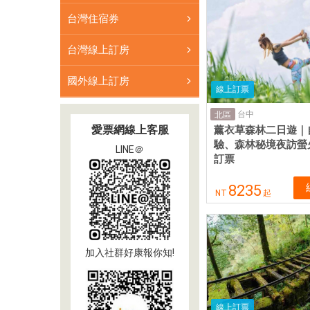
台灣住宿券
台灣線上訂房
國外線上訂房
線上訂票
台中
北區
愛票網線上客服
薰衣草森林二日遊｜
驗、森林秘境夜訪螢
LINE＠
訂票
8235
NT
起
加入社群好康報你知!
線上訂票