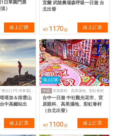
1日單園門票
宜蘭 武陵農場森呼吸一日遊 台
接送）
北出發
線上訂購
線上訂票
1170
NT
起
線上訂購
台中高鐵站 7 號出口 P2 停車場(集合地點)
宮原眼科、高美濕地、彩虹眷村
中區
| 塔塔加＆排雲山
台中一日遊 中社觀光花市、宮
 台中高鐵站出
原眼科、高美濕地、彩虹眷村
（台北出發）
線上訂票
線上訂票
1100
NT
起