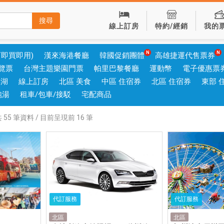
搜尋
線上訂房
特約/經銷
我的
可即買即用)
漢來海港餐廳
韓國促銷團體
高雄捷運代售票券
覽票
台灣主題樂園門票
帕里巴黎餐廳
運動幣
電子優惠票
澎湖
線上訂房
北區 美食
中區 住宿券
北區 住宿券
東部 
泡湯
租車/包車/接駁
宅配商品
共
55
筆資料 / 目前呈現前
16
筆
代訂服務
代訂服務
北區
北區