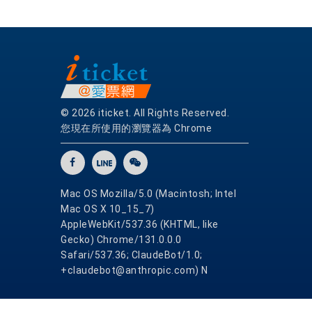
© 2026 iticket. All Rights Reserved.
您現在所使用的瀏覽器為 Chrome
Mac OS Mozilla/5.0 (Macintosh; Intel
Mac OS X 10_15_7)
AppleWebKit/537.36 (KHTML, like
Gecko) Chrome/131.0.0.0
Safari/537.36; ClaudeBot/1.0;
+claudebot@anthropic.com) N