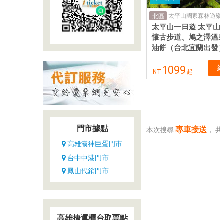
太平山國家森林遊
北區
太平山一日遊 太平
懷古步道、鳩之澤溫
油餅（台北宜蘭出發
1099
NT
起
門市據點
專車接送
本次搜尋
，
高雄漢神巨蛋門市
台中中港門市
鳳山代銷門市
高雄捷運櫃台取票點