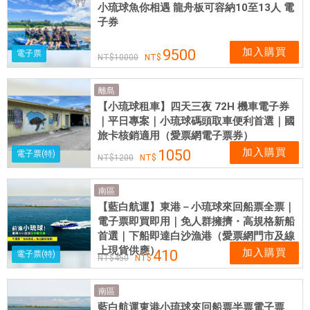
小琉球魚你相遇 龍舟板可容納10至13人 電
子券
加入購買
9500
電子票
10000
離島
【小琉球租車】四天三夜 72H 機車電子券
｜平日專案｜小琉球碼頭取車便利首選｜國
旅卡核銷適用（愛票網電子票券）
加入購買
1050
電子票(特)
1200
南區
【藍白航運】東港－小琉球來回船票全票｜
電子票即買即用｜免人群擁擠・高規格新船
首選｜下船即達白沙漁港（愛票網門市及線
上現貨供應）
加入購買
410
電子票(特)
450
南區
藍白航運東港小琉球來回船票半票電子票