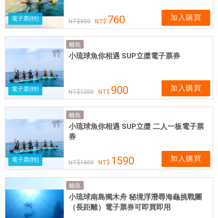
加入購買
760
電子票(特)
800
離島
小琉球魚你相遇 SUP立槳電子票券
加入購買
900
電子票(特)
1200
離島
小琉球魚你相遇 SUP立槳 二人一板電子票
券
加入購買
1590
電子票(特)
1800
離島
小琉球南島獨木舟 秘境浮潛尋海龜挑戰團
（長距離）電子票券可即買即用