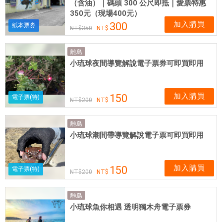
（含油）｜碼頭 300 公尺即抵｜愛票特惠
350元（現場400元）
加入購買
300
紙本票券
350
離島
小琉球夜間導覽解說電子票券可即買即用
加入購買
150
電子票(特)
200
離島
小琉球潮間帶導覽解說電子票可即買即用
加入購買
150
電子票(特)
200
離島
小琉球魚你相遇 透明獨木舟電子票券