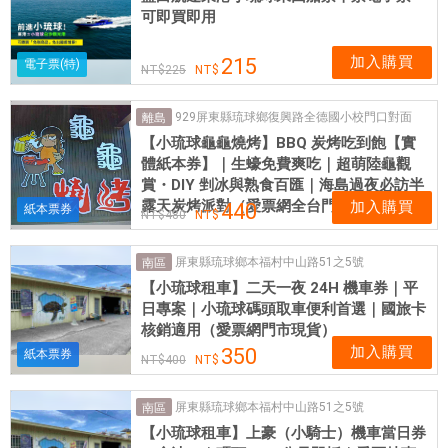
可即買即用
加入購買
215
電子票(特)
225
929屏東縣琉球鄉復興路全德國小校門口對面
離島
【小琉球龜龜燒烤】BBQ 炭烤吃到飽【實
體紙本券】｜生蠔免費爽吃｜超萌陸龜觀
賞・DIY 剉冰與熟食百匯｜海島過夜必訪半
露天炭烤派對（愛票網全台門市現貨供應）
加入購買
440
紙本票券
480
屏東縣琉球鄉本福村中山路51之5號
南區
【小琉球租車】二天一夜 24H 機車券｜平
日專案｜小琉球碼頭取車便利首選｜國旅卡
核銷適用（愛票網門市現貨）
加入購買
350
紙本票券
400
屏東縣琉球鄉本福村中山路51之5號
南區
【小琉球租車】上豪（小騎士）機車當日券