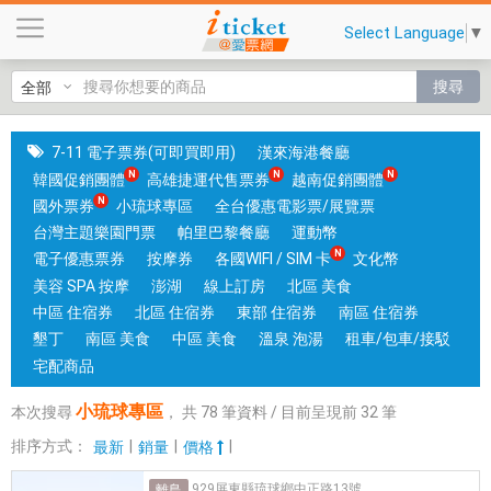
小
Select Language
▼
琉
球
搜尋
專
區
|
7-11 電子票券(可即買即用)
漢來海港餐廳
國
韓國促銷團體
高雄捷運代售票券
越南促銷團體
旅
國外票券
小琉球專區
全台優惠電影票/展覽票
卡
台灣主題樂園門票
帕里巴黎餐廳
運動幣
門
電子優惠票券
按摩券
各國WIFI / SIM 卡
文化幣
市
美容 SPA 按摩
澎湖
線上訂房
北區 美食
可
中區 住宿券
北區 住宿券
東部 住宿券
南區 住宿券
核
墾丁
南區 美食
中區 美食
溫泉 泡湯
租車/包車/接駁
銷
宅配商品
；
小琉球專區
本次搜尋
，
共
78
筆資料 / 目前呈現前
32
筆
銷
售
排序方式：
|
|
|
最新
銷量
價格
各
929屏東縣琉球鄉中正路13號
離島