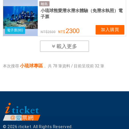
離島
小琉球熊愛潛水潛水體驗（免潛水執照）電
子票
加入購買
2300
電子票(特)
2500
載入更多
小琉球專區
本次搜尋
，
共
78
筆資料 / 目前呈現前
32
筆
© 2026 iticket. All Rights Reserved.