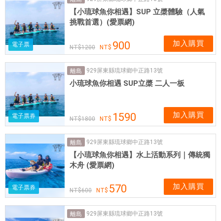
國
【小琉球魚你相遇】SUP 立槳體驗（人氣
實
挑戰首選）(愛票網)
體
網
加入購買
900
電子票
1200
卡
可
929屏東縣琉球鄉中正路13號
離島
即
小琉球魚你相遇 SUP立槳 二人一板
買
即
用
加入購買
1590
電子票券
1800
929屏東縣琉球鄉中正路13號
離島
【小琉球魚你相遇】水上活動系列｜傳統獨
木舟 (愛票網)
加入購買
570
電子票券
600
929屏東縣琉球鄉中正路13號
離島