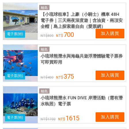
離島
【小琉球租車】上豪（小騎士）機車 48H
電子券｜三天兩夜深度遊｜含油資・兩頂安
全帽｜島上探索最自由（愛票網）
加入購買
700
電子票(特)
800
離島
小琉球熊潛水與海龜共遊浮潛體驗電子票券
可即買即用
加入購買
375
電子票(特)
400
離島
小琉球熊潛水 FUN DIVE 岸潛活動（需有潛
水執照）電子票
加入購買
1615
電子票(特)
1700