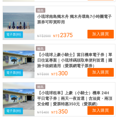
離島
小琉球南島獨木舟 獨木舟環島7小時團電子
票券可即買即用
加入購買
2375
電子票(特)
2500
離島
【小琉球上豪小騎士】當日機車電子券｜單
日往返專案｜小琉球碼頭取車便利首選｜國
旅卡核銷適用（愛票網電子票券）
加入購買
300
電子票(特)
300
離島
【小琉球租車】上豪（小騎士）機車 24H
平日電子券｜兩天一夜首選｜含油資・兩頂
安全帽｜愛票特惠350元（愛票網）
加入購買
350
電子票(特)
400