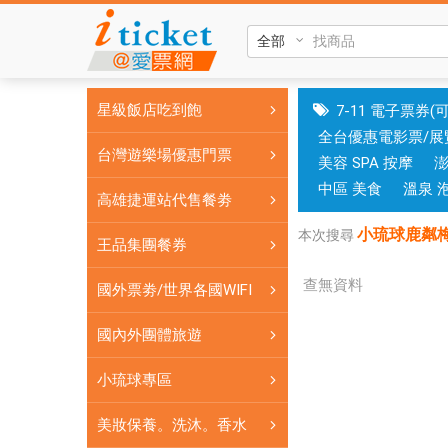
小
琉
球
鹿
星級飯店吃到飽
7-11 電子票券(
粼
全台優惠電影票/展
梅
台灣遊樂場優惠門票
美容 SPA 按摩
花
鹿
中區 美食
溫泉 
高雄捷運站代售餐劵
園
小琉球鹿粼
區
本次搜尋
王品集團餐券
門
票
查無資料
國外票劵/世界各國WIFI
小
琉
國內外團體旅遊
球
小琉球專區
梅
花
美妝保養。洗沐。香水
鹿|