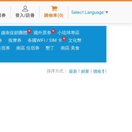
Select Language
▼
票券
登入/註冊
購物車
(
0
)
越南促銷團體
國外票券
小琉球專區
券
按摩券
各國WIFI / SIM 卡
文化幣
住宿券
南區 住宿券
墾丁
南區 美食
排序方式：
|
|
|
最新
銷量
價格