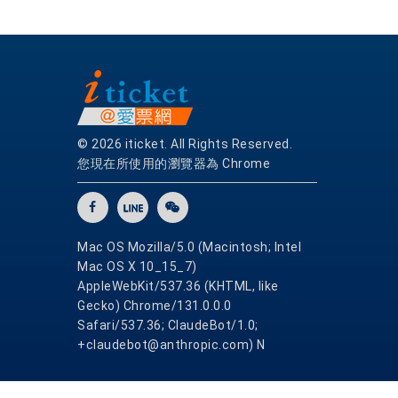
© 2026 iticket. All Rights Reserved.
您現在所使用的瀏覽器為 Chrome
Mac OS Mozilla/5.0 (Macintosh; Intel
Mac OS X 10_15_7)
AppleWebKit/537.36 (KHTML, like
Gecko) Chrome/131.0.0.0
Safari/537.36; ClaudeBot/1.0;
+claudebot@anthropic.com) N