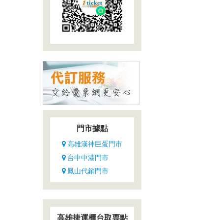
門市據點
高雄漢神巨蛋門市
台中中港門市
鳳山代銷門市
高雄捷運櫃台取票點