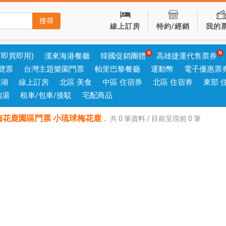
搜尋
線上訂房
特約/經銷
我的
可即買即用)
漢來海港餐廳
韓國促銷團體
高雄捷運代售票券
覽票
台灣主題樂園門票
帕里巴黎餐廳
運動幣
電子優惠票
澎湖
線上訂房
北區 美食
中區 住宿券
北區 住宿券
東部 
泡湯
租車/包車/接駁
宅配商品
梅花鹿園區門票 小琉球梅花鹿
，
共
0
筆資料 / 目前呈現前
0
筆