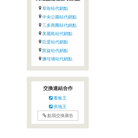
草衙站代銷點
中央公園站代銷點
三多商圈站代銷點
美麗島站代銷點
巨蛋站代銷點
凱旋站代銷點
鹽埕埔站代銷點
交換連結合作
看板王
房地王
點我交換廣告