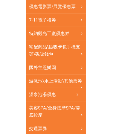
銷
優惠電影票/展覽優惠票
售
各
7-11電子禮券
式
餐
特約觀光工廠優惠券
券
應
宅配商品\磁吸卡包手機支
有
架\磁吸錢包
盡
有
國外主題樂園
游泳池\水上活動\其他票券
溫泉泡湯優惠
美容SPA/全身按摩SPA/腳
底按摩
交通票券