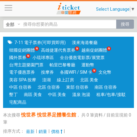
悅
Select Language
▼
世
界
搜尋
悅
世
界
7-11 電子票券(可即買即用)
漢來海港餐廳
足
韓國促銷團體
高雄捷運代售票券
越南促銷團體
體
國外票券
小琉球專區
全台優惠電影票/展覽票
養
台灣主題樂園門票
帕里巴黎餐廳
運動幣
生
電子優惠票券
按摩券
各國WIFI / SIM 卡
文化幣
館
美容 SPA 按摩
澎湖
線上訂房
北區 美食
|
中區 住宿券
北區 住宿券
東部 住宿券
南區 住宿券
台
墾丁
南區 美食
中區 美食
溫泉 泡湯
租車/包車/接駁
中
宅配商品
和
悅世界 悅世界足體養生館
本次搜尋
，
共
0
筆資料 / 目前呈現前
0
高
筆
雄
有
排序方式：
|
|
|
最新
銷量
價格