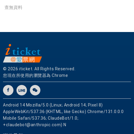
實
查無資料
體
門
市
，
票
券
可
即
買
© 2026 iticket. All Rights Reserved.
即
您現在所使用的瀏覽器為 Chrome
用
Android 14 Mozilla/5.0 (Linux; Android 14; Pixel 8)
AppleWebKit/537.36 (KHTML, like Gecko) Chrome/131.0.0.0
Mobile Safari/537.36; ClaudeBot/1.0;
+claudebot@anthropic.com) N