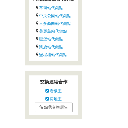
草衙站代銷點
中央公園站代銷點
三多商圈站代銷點
美麗島站代銷點
巨蛋站代銷點
凱旋站代銷點
鹽埕埔站代銷點
交換連結合作
看板王
房地王
點我交換廣告