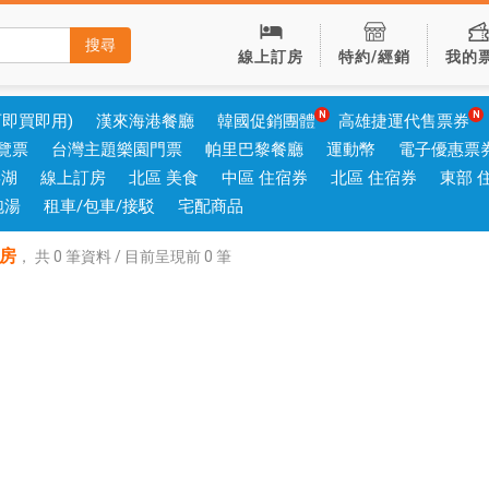
搜尋
線上訂房
特約/經銷
我的
可即買即用)
漢來海港餐廳
韓國促銷團體
高雄捷運代售票券
覽票
台灣主題樂園門票
帕里巴黎餐廳
運動幣
電子優惠票
澎湖
線上訂房
北區 美食
中區 住宿券
北區 住宿券
東部 
泡湯
租車/包車/接駁
宅配商品
房
，
共
0
筆資料 / 目前呈現前
0
筆