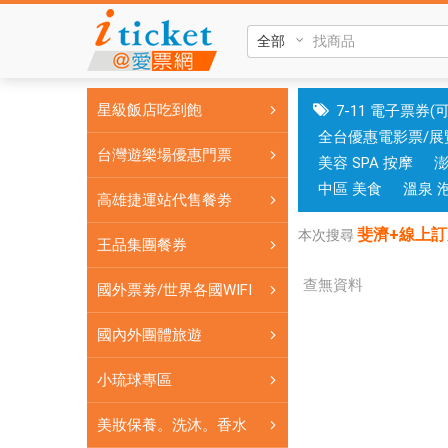
斐
濟
+線
上
星級飯店吃到飽
7-11 電子票券(
訂
全台優惠電影票/展
房|
台灣遊樂場優惠門票
美容 SPA 按摩
台
中
中區 美食
溫泉 
高雄捷運站代售餐劵
和
斐濟+線上訂
高
本次搜尋
王品集團餐券
雄
有
查無資料
國外票劵/世界各國WIFI
實
體
國內外團體旅遊
門
小琉球專區
市，
票
美妝保養。洗沐。香水
券