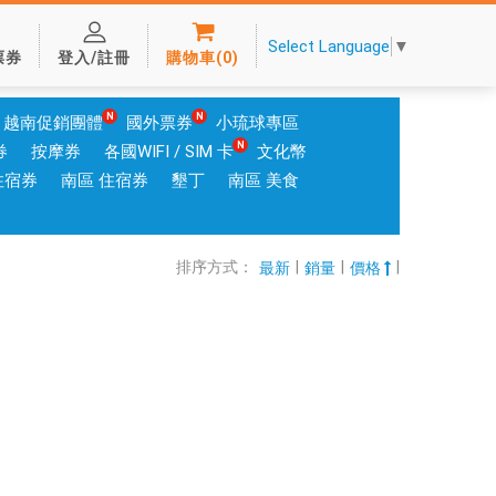
Select Language
▼
票券
登入/註冊
購物車
(
0
)
越南促銷團體
國外票券
小琉球專區
券
按摩券
各國WIFI / SIM 卡
文化幣
住宿券
南區 住宿券
墾丁
南區 美食
排序方式：
|
|
|
最新
銷量
價格