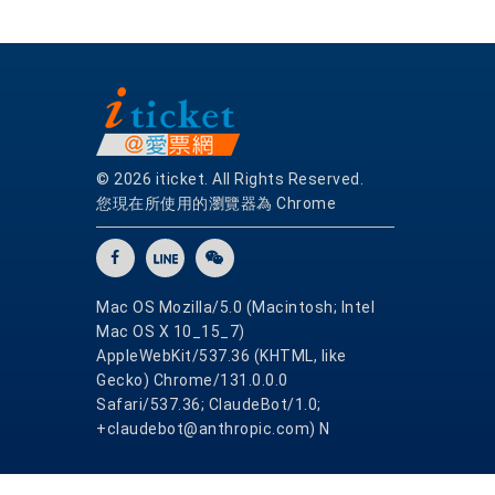
© 2026 iticket. All Rights Reserved.
您現在所使用的瀏覽器為 Chrome
Mac OS Mozilla/5.0 (Macintosh; Intel
Mac OS X 10_15_7)
AppleWebKit/537.36 (KHTML, like
Gecko) Chrome/131.0.0.0
Safari/537.36; ClaudeBot/1.0;
+claudebot@anthropic.com) N