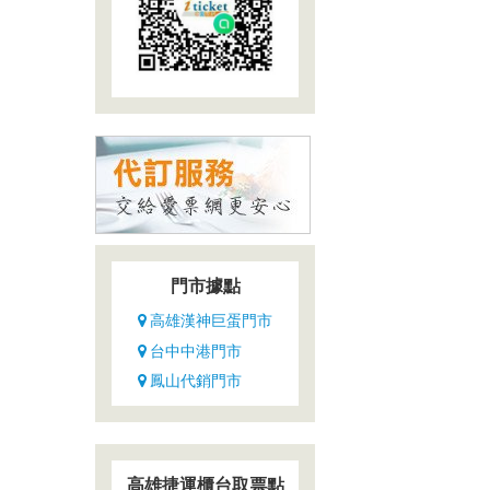
門市據點
高雄漢神巨蛋門市
台中中港門市
鳳山代銷門市
高雄捷運櫃台取票點