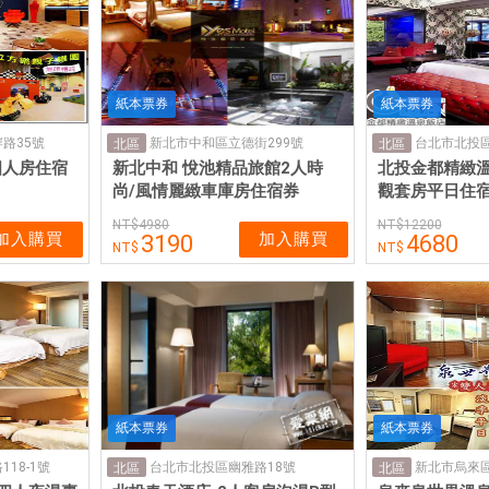
紙本票券
紙本票券
路35號
新北市中和區立德街299號
台北市北投區
北區
北區
四人房住宿
新北中和 悅池精品旅館2人時
北投金都精緻溫
尚/風情麗緻車庫房住宿券
觀套房平日住
4980
12200
加入購買
加入購買
3190
4680
紙本票券
紙本票券
18-1號
台北市北投區幽雅路18號
新北市烏來區
北區
北區