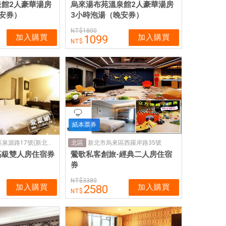
館2人豪華湯房
烏來湯布苑溫泉館2人豪華湯房
安券）
3小時泡湯（晚安券）
1800
加入購買
加入購買
1099
紙本票券
台北市北投區泉源路17號(新北投捷運站出口步行1分鐘可到達)
新北市烏來區西羅岸路35號
北區
高級雙人房住宿券
鶯歌私客創旅-經典二人房住宿
券
3380
加入購買
加入購買
2580