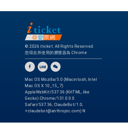
© 2026 iticket. All Rights Reserved.
您現在所使用的瀏覽器為 Chrome
Mac OS Mozilla/5.0 (Macintosh; Intel
Mac OS X 10_15_7)
AppleWebKit/537.36 (KHTML, like
Gecko) Chrome/131.0.0.0
Safari/537.36; ClaudeBot/1.0;
+claudebot@anthropic.com) N