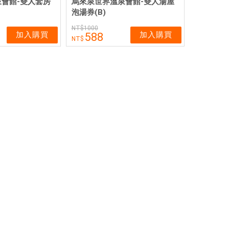
會館-雙人套房
烏來泉世界溫泉會館-雙人湯屋
泡湯券(B)
1000
加入購買
加入購買
588