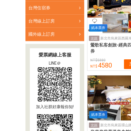
台灣住宿券
台灣線上訂房
紙本票券
國外線上訂房
新北市烏來區西羅岸
北區
鶯歌私客創旅-經典
券
愛票網線上客服
5880
LINE＠
4580
加入社群好康報你知!
紙本票券
新北市烏來區環山路1
北區