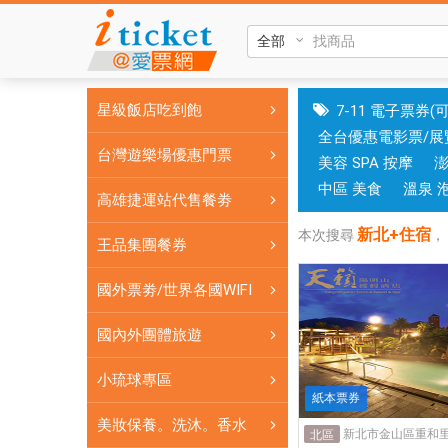
新
北
+住
宿|
星級飯店吃到飽
7-11 電子票券(
國
全台優惠電影票/展
旅
台灣遊樂場優惠門票
美容 SPA 按摩
卡
門
中區 美食
溫泉 
高雄捷運站代售餐劵
市
新北+住宿
可
本次搜尋
，
王品集團餐券
核
銷；
國外票劵/世界各國WIFI
銷
售
國內外團體旅遊
各
小琉球專區
國
紙本票券
實
美妝保養。洗沐。香水
體
北區