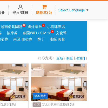
Select Language
▼
票券
登入/註冊
購物車
(
0
)
越南促銷團體
國外票券
小琉球專區
券
按摩券
各國WIFI / SIM 卡
文化幣
住宿券
南區 住宿券
墾丁
南區 美食
排序方式：
|
|
|
最新
銷量
價格
紙本票券
溫泉街85號
新北市烏來區溫泉街85號
北區