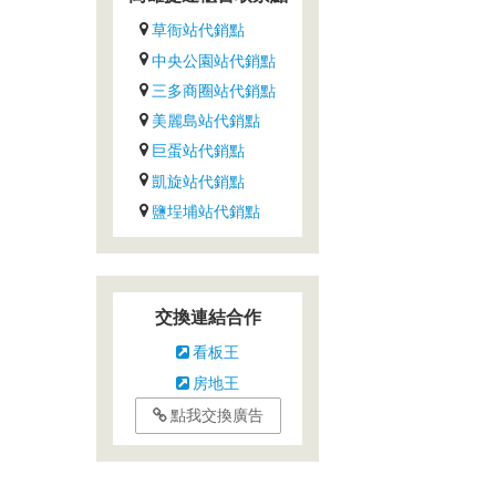
草衙站代銷點
中央公園站代銷點
三多商圈站代銷點
美麗島站代銷點
巨蛋站代銷點
凱旋站代銷點
鹽埕埔站代銷點
交換連結合作
看板王
房地王
點我交換廣告