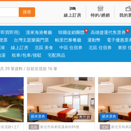
搜尋
線上訂房
特約/經銷
我的
可即買即用)
漢來海港餐廳
韓國促銷團體
高雄捷運代售票券
覽票
台灣主題樂園門票
帕里巴黎餐廳
運動幣
電子優惠票
澎湖
線上訂房
北區 美食
中區 住宿券
北區 住宿券
東部 
泡湯
租車/包車/接駁
宅配商品
共
39
筆資料 / 目前呈現前
16
筆
紙本票券
紙本票券
新北市金山區重和里名流路1之7號
新北市烏來區溫泉街85號
新北市烏來區
北區
北區