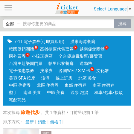
旅
Select Language
▼
遊
代
搜尋
步
|
國
7-11 電子票券(可即買即用)
漢來海港餐廳
旅
韓國促銷團體
高雄捷運代售票券
越南促銷團體
卡
國外票券
小琉球專區
全台優惠電影票/展覽票
門
台灣主題樂園門票
帕里巴黎餐廳
運動幣
市
電子優惠票券
按摩券
各國WIFI / SIM 卡
文化幣
可
美容 SPA 按摩
澎湖
線上訂房
北區 美食
核
中區 住宿券
北區 住宿券
東部 住宿券
南區 住宿券
銷
墾丁
南區 美食
中區 美食
溫泉 泡湯
租車/包車/接駁
；
宅配商品
銷
旅遊代步
本次搜尋
，
共
1
筆資料 / 目前呈現前
1
筆
售
各
排序方式：
|
|
|
最新
銷量
價格
國
南區