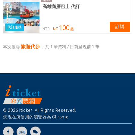
實
高雄商層巴士 代訂
體
網
卡
訂購
100
代訂服務
NT
0
NT
起
可
即
買
旅遊代步
本次搜尋
，
共
1
筆資料 / 目前呈現前
1
筆
即
用
© 2026 iticket. All Rights Reserved.
您現在所使用的瀏覽器為 Chrome