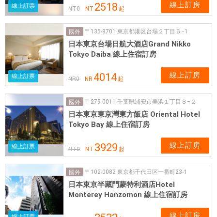
線上訂房
2518
線上訂票
NT
0
NT
起
〒135-8701 東京都港区台場２丁目６−1
國外
日本東京台場日航大酒店Grand Nikko
Tokyo Daiba 線上住宿訂房
線上訂房
4014
線上訂票
NR
0
NR
起
〒279-0011 千葉県浦安市美浜１丁目８−２
國外
日本東京東京灣東方飯店 Oriental Hotel
Tokyo Bay 線上住宿訂房
線上訂房
3929
線上訂票
NT
0
NT
起
〒102-0082 東京都千代田区一番町23-1
國外
日本東京半藏門蒙特利酒店Hotel
Monterey Hanzomon 線上住宿訂房
線上訂房
線上訂票