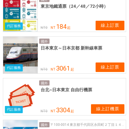
門
東京地鐵通票（24／48／72小時）
市
，
票
線上訂票
184
代訂服務
NT
0
NT
起
券
可
國外
即
日本東京～日本京都 新幹線車票
買
即
用
線上訂票
3061
代訂服務
NT
0
NT
起
國外
台北~日本東京 自由行機票
線上訂機票
3304
代訂服務
NT
0
NT
起
〒100-0014 東京都千代田区永田町２丁目１４−3
國外