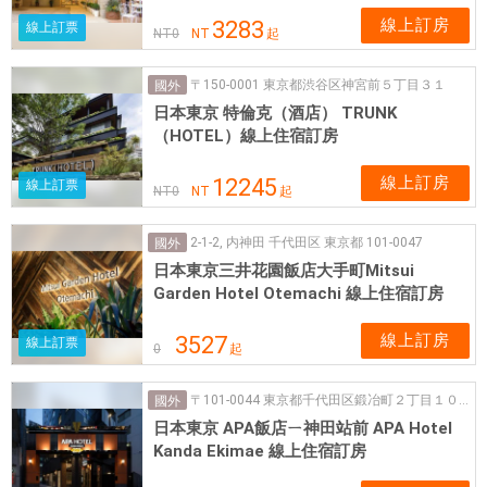
線上訂房
3283
線上訂票
NT
0
NT
起
〒150-0001 東京都渋谷区神宮前５丁目３１
國外
日本東京 特倫克（酒店） TRUNK
（HOTEL）線上住宿訂房
線上訂房
12245
線上訂票
NT
0
NT
起
2-1-2, 内神田 千代田区 東京都 101-0047
國外
日本東京三井花園飯店大手町Mitsui
Garden Hotel Otemachi 線上住宿訂房
線上訂房
3527
線上訂票
0
起
〒101-0044 東京都千代田区鍛冶町２丁目１０−3
國外
日本東京 APA飯店ㄧ神田站前 APA Hotel
Kanda Ekimae 線上住宿訂房