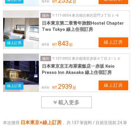
2532
NT
0
NT
起
〒111-0034 東京都台東区雷門２丁目１−6
國外
日本東京第二章青年旅館Hostel Chapter
Two Tokyo 線上住宿訂房
線上訂房
843
線上訂票
NT
0
NT
起
〒107-0052 東京都港区赤坂６丁目２−１３
國外
日本東京京王布萊索飯店ㄧ赤坂 Keio
Presso Inn Akasaka 線上住宿訂房
線上訂房
2939
線上訂票
NT
0
NT
起
載入更多
日本東京+線上訂房
本次搜尋
，
共
137
筆資料 / 目前呈現前
24
筆