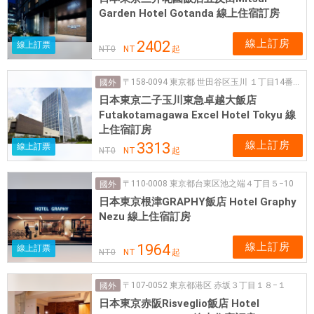
Garden Hotel Gotanda 線上住宿訂房
線上訂房
2402
線上訂票
NT
0
NT
起
〒158-0094 東京都 世田谷区玉川 １丁目14番1号
國外
日本東京二子玉川東急卓越大飯店
Futakotamagawa Excel Hotel Tokyu 線
上住宿訂房
線上訂房
3313
線上訂票
NT
0
NT
起
〒110-0008 東京都台東区池之端４丁目５−10
國外
日本東京根津GRAPHY飯店 Hotel Graphy
Nezu 線上住宿訂房
線上訂房
1964
線上訂票
NT
0
NT
起
〒107-0052 東京都港区 赤坂３丁目１８−１
國外
日本東京赤阪Risveglio飯店 Hotel