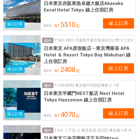
日本東京赤阪東急卓越大飯店Akasaka
Excel Hotel Tokyu 線上住宿訂房
線上訂房
5510
線上訂票
NT
0
NT
起
〒261-0021 千葉県千葉市美浜区ひび野２丁目3
國外
日本東京 APA度假飯店ㄧ東京灣幕張 APA
Hotel ＆ Resort Tokyo Bay Makuhari 線
上住宿訂房
線上訂房
2408
線上訂票
NT
0
NT
起
〒102-0092 東京都千代田区隼町２−18
國外
日本東京半藏門NEST飯店 Nest Hotel
Tokyo Hanzomon 線上住宿訂房
線上訂房
4070
線上訂票
NT
0
NT
起
2-2-6, ２丁目-２ 東五反田 品川区 東京都 141-0022
國外
日本東京三井花園飯店五反田Mitsui