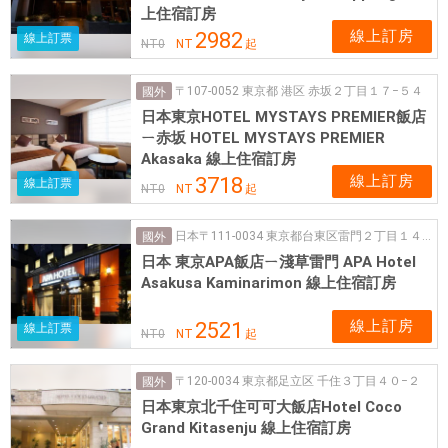
上住宿訂房
線上訂房
2982
線上訂票
NT
0
NT
起
〒107-0052 東京都 港区 赤坂２丁目１７−５４
國外
日本東京HOTEL MYSTAYS PREMIER飯店
ㄧ赤坂 HOTEL MYSTAYS PREMIER
Akasaka 線上住宿訂房
線上訂房
3718
線上訂票
NT
0
NT
起
日本〒111-0034 東京都台東区雷門２丁目１４−１
國外
日本 東京APA飯店ㄧ淺草雷門 APA Hotel
Asakusa Kaminarimon 線上住宿訂房
線上訂房
2521
線上訂票
NT
0
NT
起
〒120-0034 東京都足立区 千住３丁目４０−２
國外
日本東京北千住可可大飯店Hotel Coco
Grand Kitasenju 線上住宿訂房