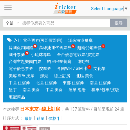
日
Select Language
▼
本
東
搜尋
京
+
線
7-11 電子票券(可即買即用)
漢來海港餐廳
上
韓國促銷團體
高雄捷運代售票券
越南促銷團體
訂
國外票券
小琉球專區
全台優惠電影票/展覽票
房
台灣主題樂園門票
帕里巴黎餐廳
運動幣
|
電子優惠票券
按摩券
各國WIFI / SIM 卡
文化幣
台
美容 SPA 按摩
澎湖
線上訂房
北區 美食
中
中區 住宿券
北區 住宿券
東部 住宿券
南區 住宿券
和
墾丁
南區 美食
中區 美食
溫泉 泡湯
租車/包車/接駁
高
宅配商品
雄
日本東京+線上訂房
本次搜尋
，
共
137
筆資料 / 目前呈現前
24
筆
有
實
排序方式：
|
|
|
最新
銷量
價格
體
國外