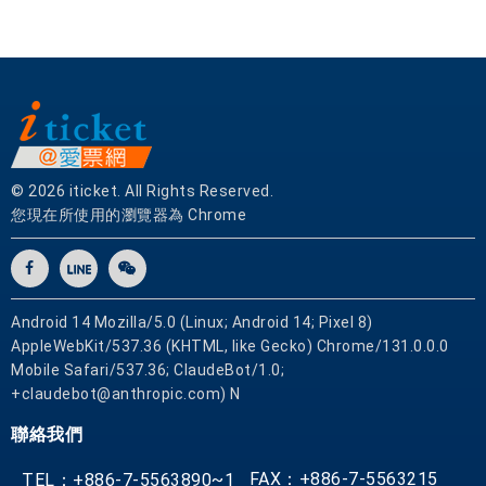
© 2026 iticket. All Rights Reserved.
您現在所使用的瀏覽器為 Chrome
Android 14 Mozilla/5.0 (Linux; Android 14; Pixel 8)
AppleWebKit/537.36 (KHTML, like Gecko) Chrome/131.0.0.0
Mobile Safari/537.36; ClaudeBot/1.0;
+claudebot@anthropic.com) N
聯絡我們
FAX：+886-7-5563215
TEL：+886-7-5563890~1