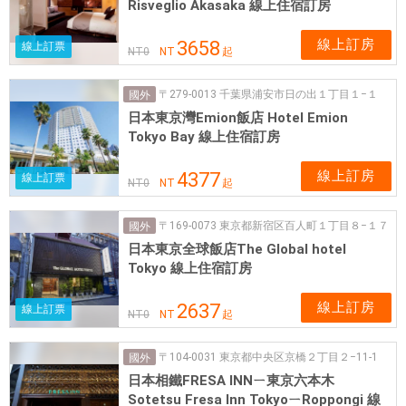
Risveglio Akasaka 線上住宿訂房
線上訂房
3658
線上訂票
NT
0
NT
起
〒279-0013 千葉県浦安市日の出１丁目１−１
國外
日本東京灣Emion飯店 Hotel Emion
Tokyo Bay 線上住宿訂房
線上訂房
4377
線上訂票
NT
0
NT
起
〒169-0073 東京都新宿区百人町１丁目８−１７
國外
日本東京全球飯店The Global hotel
Tokyo 線上住宿訂房
線上訂房
2637
線上訂票
NT
0
NT
起
〒104-0031 東京都中央区京橋２丁目２−11-1
國外
日本相鐵FRESA INNㄧ東京六本木
Sotetsu Fresa Inn TokyoㄧRoppongi 線