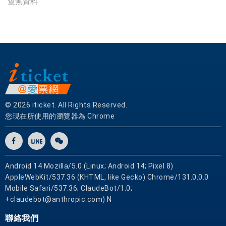
查無資料
國
實
體
網
卡
可
即
買
即
© 2026 iticket. All Rights Reserved.
用
您現在所使用的瀏覽器為 Chrome
Android 14 Mozilla/5.0 (Linux; Android 14; Pixel 8)
AppleWebKit/537.36 (KHTML, like Gecko) Chrome/131.0.0.0
Mobile Safari/537.36; ClaudeBot/1.0;
+claudebot@anthropic.com) N
聯絡我們