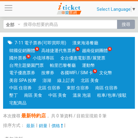
最
Select Language
▼
新
特
搜尋
約
店
|
7-11 電子票券(可即買即用)
漢來海港餐廳
國
韓國促銷團體
高雄捷運代售票券
越南促銷團體
旅
國外票券
小琉球專區
全台優惠電影票/展覽票
卡
台灣主題樂園門票
帕里巴黎餐廳
運動幣
門
電子優惠票券
按摩券
各國WIFI / SIM 卡
文化幣
市
美容 SPA 按摩
澎湖
線上訂房
北區 美食
可
中區 住宿券
北區 住宿券
東部 住宿券
南區 住宿券
核
墾丁
南區 美食
中區 美食
溫泉 泡湯
租車/包車/接駁
銷
宅配商品
；
最新特約店
本次搜尋
，
共
0
筆資料 / 目前呈現前
0
筆
銷
售
排序方式：
|
|
|
最新
銷量
價格
各