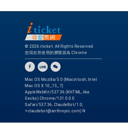
© 2026 iticket. All Rights Reserved.
您現在所使用的瀏覽器為 Chrome
Mac OS Mozilla/5.0 (Macintosh; Intel
Mac OS X 10_15_7)
AppleWebKit/537.36 (KHTML, like
Gecko) Chrome/131.0.0.0
Safari/537.36; ClaudeBot/1.0;
+claudebot@anthropic.com) N