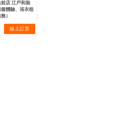
前店 江戶和裝
和服體驗、浴衣租
服務）
線上訂票