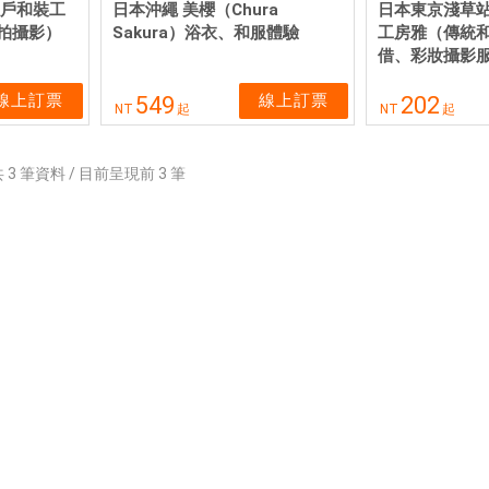
江戶和裝工
日本沖繩 美櫻（Chura
日本東京淺草站
拍攝影）
Sakura）浴衣、和服體驗
工房雅（傳統
借、彩妝攝影
線上訂票
線上訂票
549
202
NT
起
NT
起
共
3
筆資料 / 目前呈現前
3
筆