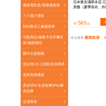
網
日本東京淺草本店 
優惠電影票/展覽優惠票
卡
房雅（夏季浴衣、外
可
7-11電子禮券
即
565
買
NT
起
特約觀光工廠優惠券
即
用
宅配商品\磁吸卡包手機支
服裝租借
本次搜尋
，
架\磁吸錢包
國外主題樂園
游泳池\水上活動\其他票券
溫泉泡湯優惠
美容SPA/全身按摩SPA/腳
底按摩
交通票券