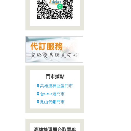
門市據點
高雄漢神巨蛋門市
台中中港門市
鳳山代銷門市
高雄捷運櫃台取票點