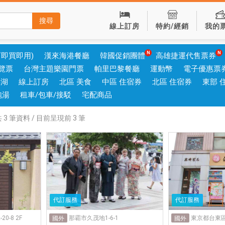
搜尋
線上訂房
特約/經銷
我的
可即買即用)
漢來海港餐廳
韓國促銷團體
高雄捷運代售票券
覽票
台灣主題樂園門票
帕里巴黎餐廳
運動幣
電子優惠票
澎湖
線上訂房
北區 美食
中區 住宿券
北區 住宿券
東部 
泡湯
租車/包車/接駁
宅配商品
共
3
筆資料 / 目前呈現前
3
筆
代訂服務
代訂服務
0-8 2F
那霸市久茂地1-6-1
東京都台東區雷
國外
國外