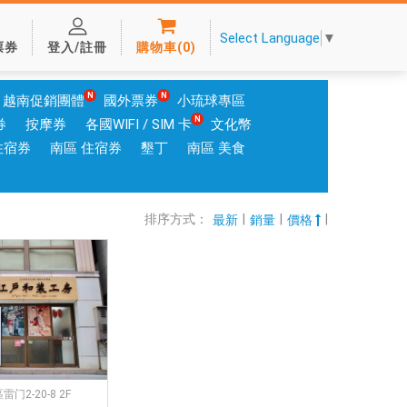
Select Language
▼
票券
登入/註冊
購物車
(
0
)
越南促銷團體
國外票券
小琉球專區
券
按摩券
各國WIFI / SIM 卡
文化幣
住宿券
南區 住宿券
墾丁
南區 美食
排序方式：
|
|
|
最新
銷量
價格
门2-20-8 2F