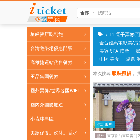
服
裝
租
借|
星級飯店吃到飽
7-11 電子票券(
國
全台優惠電影票/展
旅
台灣遊樂場優惠門票
美容 SPA 按摩
卡
門
中區 美食
溫泉 
高雄捷運站代售餐劵
市
服裝租借
可
本次搜尋
，
王品集團餐券
核
銷；
國外票劵/世界各國WIFI
銷
售
國內外團體旅遊
各
小琉球專區
國
代訂服務
實
美妝保養。洗沐。香水
體
東京都台東區雷门 2-2
國外