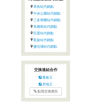
草衙站代銷點
中央公園站代銷點
三多商圈站代銷點
美麗島站代銷點
巨蛋站代銷點
凱旋站代銷點
鹽埕埔站代銷點
交換連結合作
看板王
房地王
點我交換廣告