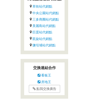
草衙站代銷點
中央公園站代銷點
三多商圈站代銷點
美麗島站代銷點
巨蛋站代銷點
凱旋站代銷點
鹽埕埔站代銷點
交換連結合作
看板王
房地王
點我交換廣告