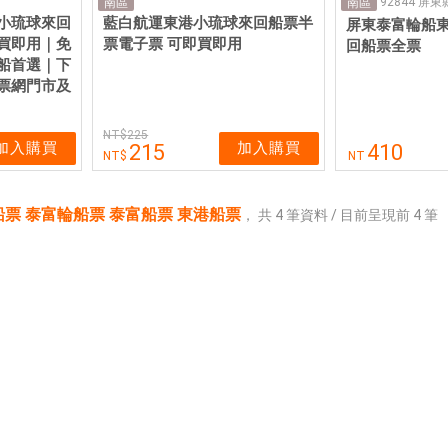
南區
南區
小琉球來回
藍白航運東港小琉球來回船票半
屏東泰富輪船
買即用｜免
票電子票 可即買即用
回船票全票
船首選｜下
票網門市及
225
加入購買
加入購買
215
410
NT
票 泰富輪船票 泰富船票 東港船票
，
共
4
筆資料 / 目前呈現前
4
筆