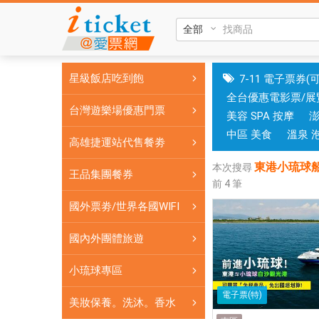
東
港
小
琉
星級飯店吃到飽
7-11 電子票券(
球
全台優惠電影票/展
船
台灣遊樂場優惠門票
美容 SPA 按摩
票
泰
中區 美食
溫泉 
高雄捷運站代售餐劵
富
東港小琉球船
輪
本次搜尋
王品集團餐券
前
4
筆
船
票
國外票劵/世界各國WIFI
泰
富
國內外團體旅遊
船
小琉球專區
票
東
電子票(特)
美妝保養。洗沐。香水
港