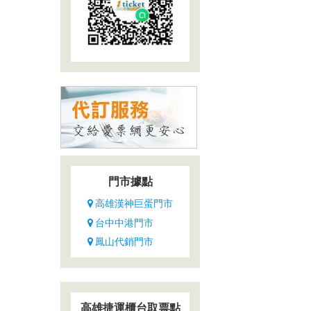
門市據點
高雄漢神巨蛋門市
台中中港門市
鳳山代銷門市
高雄捷運櫃台取票點