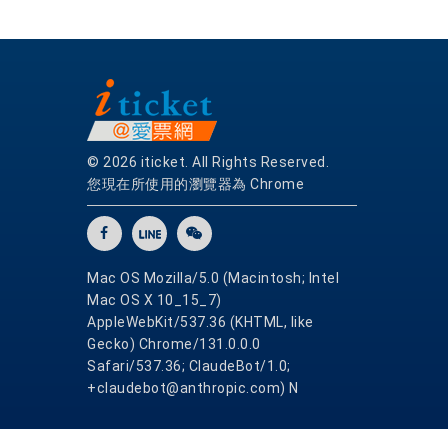
© 2026 iticket. All Rights Reserved.
您現在所使用的瀏覽器為 Chrome
Mac OS Mozilla/5.0 (Macintosh; Intel
Mac OS X 10_15_7)
AppleWebKit/537.36 (KHTML, like
Gecko) Chrome/131.0.0.0
Safari/537.36; ClaudeBot/1.0;
+claudebot@anthropic.com) N