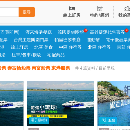
搜尋
線上訂房
特約/經銷
我的
可即買即用)
漢來海港餐廳
韓國促銷團體
高雄捷運代售票券
覽票
台灣主題樂園門票
帕里巴黎餐廳
運動幣
電子優惠票
澎湖
線上訂房
北區 美食
中區 住宿券
北區 住宿券
東部 
泡湯
租車/包車/接駁
宅配商品
票 泰富輪船票 泰富船票 東港船票
，
共
4
筆資料 / 目前呈現
電子票(特)
代訂服務