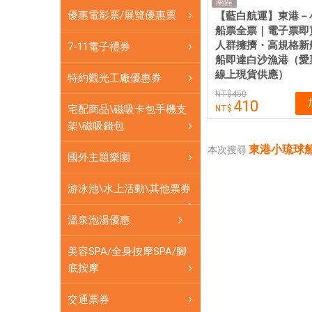
船
南區
優惠電影票/展覽優惠票
【藍白航運】東港－
票|
船票全票｜電子票即
愛
人群擁擠・高規格新
7-11電子禮券
票
船即達白沙漁港（愛
網
線上現貨供應）
特約觀光工廠優惠券
450
410
宅配商品\磁吸卡包手機支
架\磁吸錢包
東港小琉球船
本次搜尋
國外主題樂園
游泳池\水上活動\其他票券
溫泉泡湯優惠
美容SPA/全身按摩SPA/腳
底按摩
交通票券