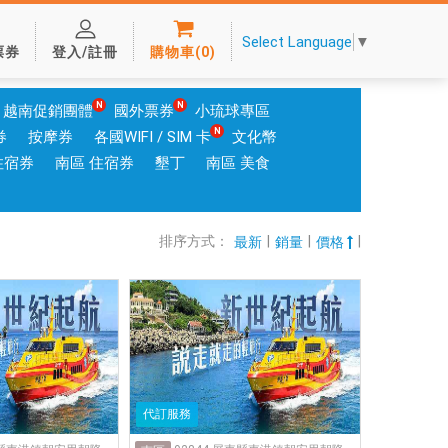
Select Language
▼
票券
登入/註冊
購物車
(
0
)
越南促銷團體
國外票券
小琉球專區
券
按摩券
各國WIFI / SIM 卡
文化幣
住宿券
南區 住宿券
墾丁
南區 美食
排序方式：
|
|
|
最新
銷量
價格
代訂服務