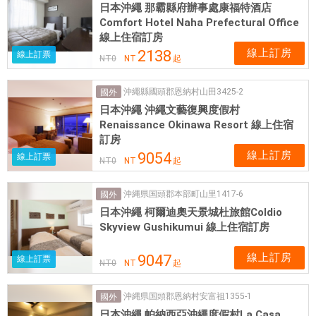
日本沖繩 那霸縣府辦事處康福特酒店
Comfort Hotel Naha Prefectural Office
線上住宿訂房
線上訂房
2138
線上訂票
NT
0
NT
起
沖繩縣國頭郡恩納村山田3425-2
國外
日本沖繩 沖繩文藝復興度假村
Renaissance Okinawa Resort 線上住宿
訂房
線上訂房
9054
線上訂票
NT
0
NT
起
沖縄県国頭郡本部町山里1417-6
國外
日本沖繩 柯爾迪奧天景城杜旅館Coldio
Skyview Gushikumui 線上住宿訂房
線上訂房
9047
線上訂票
NT
0
NT
起
沖縄県国頭郡恩納村安富祖1355-1
國外
日本沖繩 帕納西亞沖繩度假村La Casa