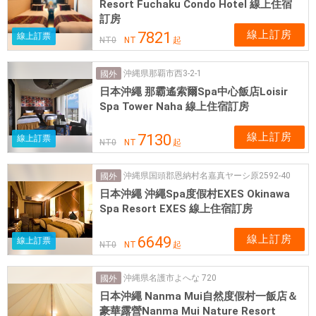
Resort Fuchaku Condo Hotel 線上住宿
訂房
線上訂房
7821
線上訂票
NT
0
NT
起
沖縄県那覇市西3-2-1
國外
日本沖繩 那霸遙索爾Spa中心飯店Loisir
Spa Tower Naha 線上住宿訂房
線上訂房
7130
線上訂票
NT
0
NT
起
沖縄県国頭郡恩納村名嘉真ヤーシ原2592-40
國外
日本沖繩 沖繩Spa度假村EXES Okinawa
Spa Resort EXES 線上住宿訂房
線上訂房
6649
線上訂票
NT
0
NT
起
沖縄県名護市よへな 720
國外
日本沖繩 Nanma Mui自然度假村一飯店＆
豪華露營Nanma Mui Nature Resort