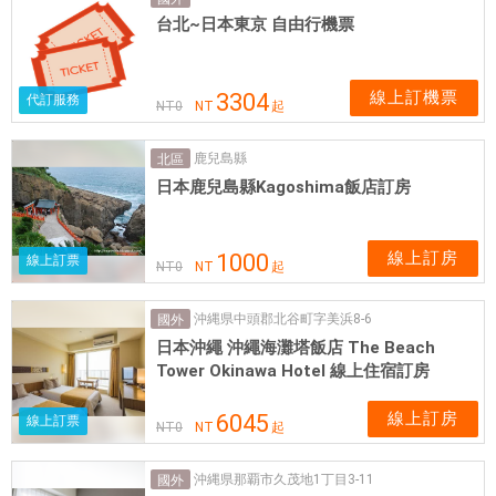
，
台北~日本東京 自由行機票
票
券
可
線上訂機票
3304
代訂服務
NT
0
NT
起
即
買
鹿兒島縣
北區
即
日本鹿兒島縣Kagoshima飯店訂房
用
線上訂房
1000
線上訂票
NT
0
NT
起
沖縄県中頭郡北谷町字美浜8-6
國外
日本沖繩 沖繩海灘塔飯店 The Beach
Tower Okinawa Hotel 線上住宿訂房
線上訂房
6045
線上訂票
NT
0
NT
起
沖縄県那覇市久茂地1丁目3-11
國外