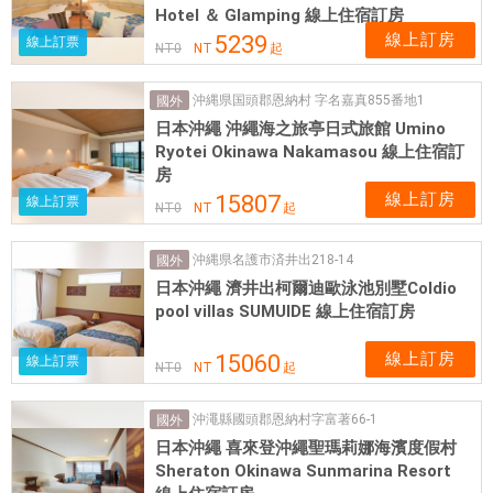
Hotel ＆ Glamping 線上住宿訂房
線上訂房
5239
線上訂票
NT
0
NT
起
沖縄県国頭郡恩納村 字名嘉真855番地1
國外
日本沖繩 沖繩海之旅亭日式旅館 Umino
Ryotei Okinawa Nakamasou 線上住宿訂
房
線上訂房
15807
線上訂票
NT
0
NT
起
沖縄県名護市済井出218-14
國外
日本沖繩 濟井出柯爾迪歐泳池別墅Coldio
pool villas SUMUIDE 線上住宿訂房
線上訂房
15060
線上訂票
NT
0
NT
起
沖澠縣國頭郡恩納村字富著66-1
國外
日本沖繩 喜來登沖繩聖瑪莉娜海濱度假村
Sheraton Okinawa Sunmarina Resort