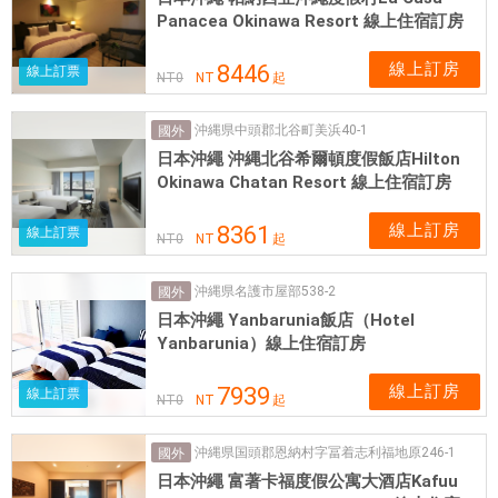
Panacea Okinawa Resort 線上住宿訂房
線上訂房
8446
線上訂票
NT
0
NT
起
沖縄県中頭郡北谷町美浜40-1
國外
日本沖繩 沖縄北谷希爾頓度假飯店Hilton
Okinawa Chatan Resort 線上住宿訂房
線上訂房
8361
線上訂票
NT
0
NT
起
沖縄県名護市屋部538-2
國外
日本沖繩 Yanbarunia飯店（Hotel
Yanbarunia）線上住宿訂房
線上訂房
7939
線上訂票
NT
0
NT
起
沖縄県国頭郡恩納村字冨着志利福地原246-1
國外
日本沖繩 富著卡福度假公寓大酒店Kafuu