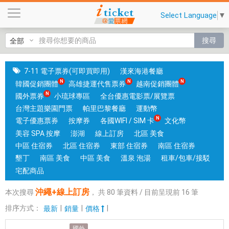
沖
Select Language
▼
繩
+
搜尋
線
上
訂
7-11 電子票券(可即買即用)
漢來海港餐廳
房
韓國促銷團體
高雄捷運代售票券
越南促銷團體
|
國外票券
小琉球專區
全台優惠電影票/展覽票
台
台灣主題樂園門票
帕里巴黎餐廳
運動幣
中
電子優惠票券
按摩券
各國WIFI / SIM 卡
文化幣
和
美容 SPA 按摩
澎湖
線上訂房
北區 美食
高
中區 住宿券
北區 住宿券
東部 住宿券
南區 住宿券
雄
墾丁
南區 美食
中區 美食
溫泉 泡湯
租車/包車/接駁
有
宅配商品
實
沖繩+線上訂房
本次搜尋
，
共
80
筆資料 / 目前呈現前
16
筆
體
門
排序方式：
|
|
|
最新
銷量
價格
市
國外