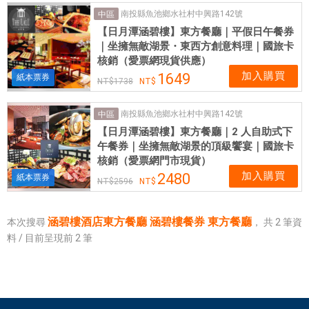
|
南投縣魚池鄉水社村中興路142號
中區
銷
【日月潭涵碧樓】東方餐廳｜平假日午餐券
售
｜坐擁無敵湖景・東西方創意料理｜國旅卡
各
核銷（愛票網現貨供應）
式
加入購買
1649
紙本票券
1738
餐
券
南投縣魚池鄉水社村中興路142號
中區
應
【日月潭涵碧樓】東方餐廳｜2 人自助式下
有
午餐券｜坐擁無敵湖景的頂級饗宴｜國旅卡
盡
核銷（愛票網門市現貨）
有
加入購買
2480
紙本票券
2596
涵碧樓酒店東方餐廳 涵碧樓餐券 東方餐廳
本次搜尋
，
共
2
筆資
料 / 目前呈現前
2
筆