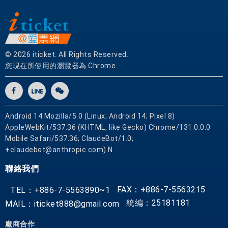
© 2026 iticket. All Rights Reserved.
您現在所使用的瀏覽器為 Chrome
Android 14 Mozilla/5.0 (Linux; Android 14; Pixel 8)
AppleWebKit/537.36 (KHTML, like Gecko) Chrome/131.0.0.0
Mobile Safari/537.36; ClaudeBot/1.0;
+claudebot@anthropic.com) N
聯絡我們
FAX：+886-7-5563215
TEL：+886-7-5563890~1
統編：25181181
MAIL：iticket888@gmail.com
廠商合作