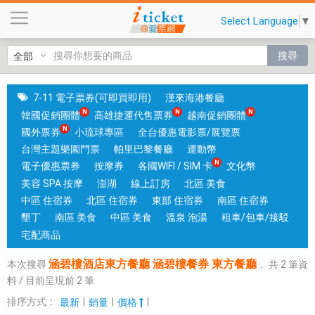
涵
Select Language
▼
碧
樓
搜尋
酒
店
東
7-11 電子票券(可即買即用)
漢來海港餐廳
方
韓國促銷團體
高雄捷運代售票券
越南促銷團體
餐
國外票券
小琉球專區
全台優惠電影票/展覽票
廳
台灣主題樂園門票
帕里巴黎餐廳
運動幣
涵
電子優惠票券
按摩券
各國WIFI / SIM 卡
文化幣
碧
美容 SPA 按摩
澎湖
線上訂房
北區 美食
樓
中區 住宿券
北區 住宿券
東部 住宿券
南區 住宿券
餐
墾丁
南區 美食
中區 美食
溫泉 泡湯
租車/包車/接駁
券
宅配商品
東
涵碧樓酒店東方餐廳 涵碧樓餐券 東方餐廳
本次搜尋
，
共
2
筆資
方
料 / 目前呈現前
2
筆
餐
廳
排序方式：
|
|
|
最新
銷量
價格