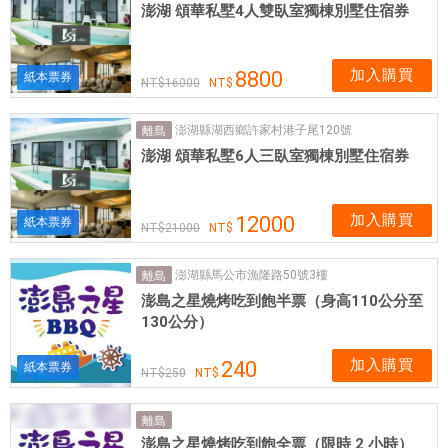
澎湖 頌華私墅4人雙臥室獨棟別墅住宿券
加入購買
8800
紙本票券
16000
澎湖縣湖西鄉許家村港子尾120號
離島
澎湖 頌華私墅6人三臥室獨棟別墅住宿券
加入購買
12000
紙本票券
21000
澎湖縣馬公市漁隆路50號3樓
離島
澎島之星燒烤吃到飽半票（身高110公分至
130公分）
加入購買
240
紙本票券
250
離島
澎島之星燒烤吃到飽全票（限時 2 小時）