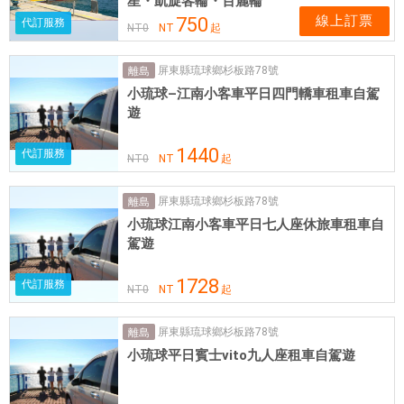
星・凱旋客輪・百麗輪
線上訂票
750
代訂服務
NT
0
NT
起
屏東縣琉球鄉杉板路78號
離島
小琉球–江南小客車平日四門轎車租車自駕
遊
1440
代訂服務
NT
0
NT
起
屏東縣琉球鄉杉板路78號
離島
小琉球江南小客車平日七人座休旅車租車自
駕遊
1728
代訂服務
NT
0
NT
起
屏東縣琉球鄉杉板路78號
離島
小琉球平日賓士vito九人座租車自駕遊