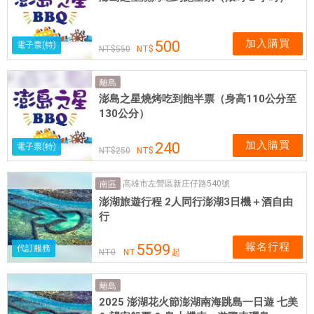
加入購買
500
電子票(特)
550
離島
澎島之星燒烤吃到飽半票（身高110公分至
130公分）
加入購買
240
電子票(特)
250
高雄市左營區新庄仔路540號
南區
澎湖旅遊行程 2人同行澎湖3日機＋酒自由
行
報名行程
5599
代訂服務
NT
0
NT
起
離島
2025 澎湖花火節澎湖南海跳島一日遊 七美