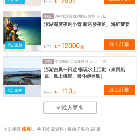
760
NT
0
NT
起
884澎湖縣白沙鄉岐頭村16-5號
離島
澎湖深度夜釣小管 新來發夜釣、海鮮饗宴
線上訂購
12000
代訂服務
NT
0
NT
起
澎湖縣白沙鄉赤崁村 37 之 4 號
東部
澎湖吉貝一日遊 暢玩水上活動（來回船
票、島上機車、目斗嶼登島）
線上訂購
110
代訂服務
NT
0
NT
起
載入更多
澎湖
本次搜尋
，
共
166
筆資料 / 目前呈現前
24
筆