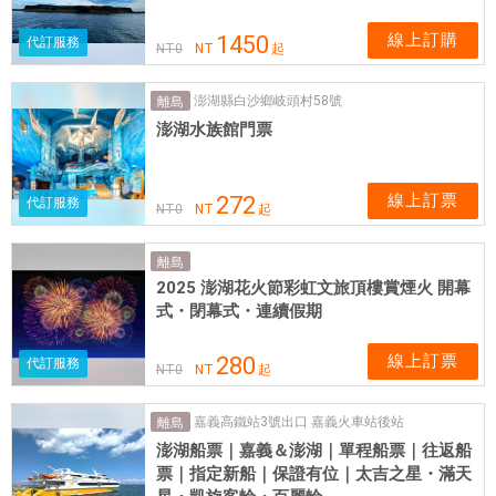
線上訂購
1450
代訂服務
NT
0
NT
起
澎湖縣白沙鄉岐頭村58號
離島
澎湖水族館門票
線上訂票
272
代訂服務
NT
0
NT
起
離島
2025 澎湖花火節彩虹文旅頂樓賞煙火 開幕
式・閉幕式・連續假期
線上訂票
280
代訂服務
NT
0
NT
起
嘉義高鐵站3號出口 嘉義火車站後站
離島
澎湖船票｜嘉義＆澎湖｜單程船票｜往返船
票｜指定新船｜保證有位｜太吉之星・滿天