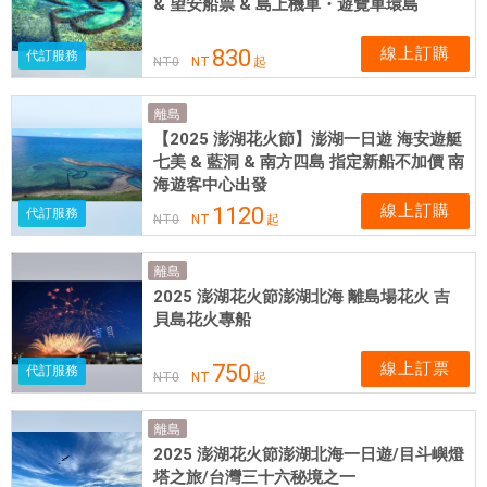
& 望安船票 & 島上機車・遊覽車環島
線上訂購
830
代訂服務
NT
0
NT
起
離島
【2025 澎湖花火節】澎湖一日遊 海安遊艇
七美 & 藍洞 & 南方四島 指定新船不加價 南
海遊客中心出發
線上訂購
1120
代訂服務
NT
0
NT
起
離島
2025 澎湖花火節澎湖北海 離島場花火 吉
貝島花火專船
線上訂票
750
代訂服務
NT
0
NT
起
離島
2025 澎湖花火節澎湖北海一日遊/目斗嶼燈
塔之旅/台灣三十六秘境之一