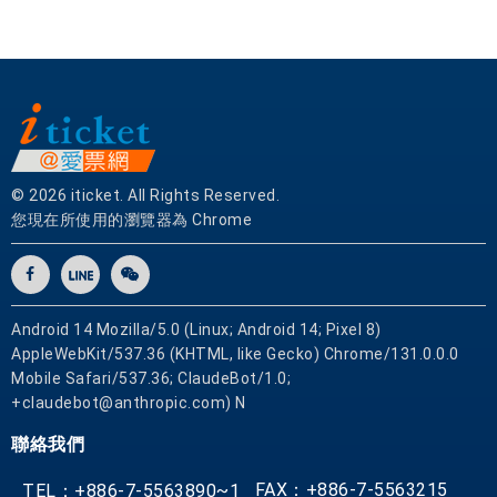
© 2026 iticket. All Rights Reserved.
您現在所使用的瀏覽器為 Chrome
Android 14 Mozilla/5.0 (Linux; Android 14; Pixel 8)
AppleWebKit/537.36 (KHTML, like Gecko) Chrome/131.0.0.0
Mobile Safari/537.36; ClaudeBot/1.0;
+claudebot@anthropic.com) N
聯絡我們
FAX：+886-7-5563215
TEL：+886-7-5563890~1