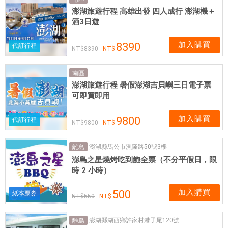
網
澎湖旅遊行程 高雄出發 四人成行 澎湖機＋
卡
酒3日遊
可
即
加入購買
8390
代訂行程
8390
買
即
南區
用
澎湖旅遊行程 暑假澎湖吉貝嶼三日電子票
可即買即用
加入購買
9800
代訂行程
9800
澎湖縣馬公市漁隆路50號3樓
離島
澎島之星燒烤吃到飽全票（不分平假日，限
時 2 小時）
加入購買
500
紙本票券
550
澎湖縣湖西鄉許家村港子尾120號
離島