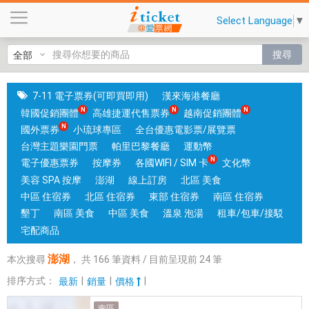
澎
Select Language
▼
湖
|
搜尋
國
旅
卡
7-11 電子票券(可即買即用)
漢來海港餐廳
門
韓國促銷團體
高雄捷運代售票券
越南促銷團體
市
國外票券
小琉球專區
全台優惠電影票/展覽票
可
台灣主題樂園門票
帕里巴黎餐廳
運動幣
核
電子優惠票券
按摩券
各國WIFI / SIM 卡
文化幣
銷
美容 SPA 按摩
澎湖
線上訂房
北區 美食
；
中區 住宿券
北區 住宿券
東部 住宿券
南區 住宿券
銷
墾丁
南區 美食
中區 美食
溫泉 泡湯
租車/包車/接駁
售
宅配商品
各
澎湖
本次搜尋
，
共
166
筆資料 / 目前呈現前
24
筆
國
實
排序方式：
|
|
|
最新
銷量
價格
體
南區