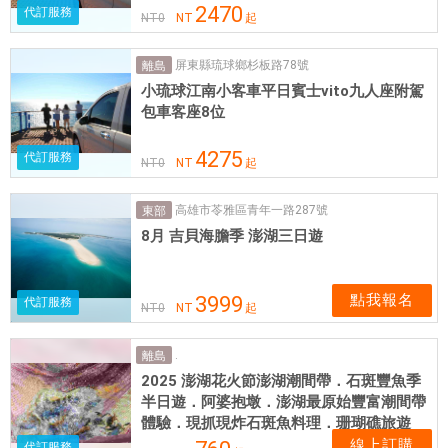
2470
代訂服務
NT
0
NT
起
屏東縣琉球鄉杉板路78號
離島
小琉球江南小客車平日賓士vito九人座附駕
包車客座8位
4275
代訂服務
NT
0
NT
起
高雄市苓雅區青年一路287號
東部
8月 吉貝海膽季 澎湖三日遊
點我報名
3999
代訂服務
NT
0
NT
起
.
離島
2025 澎湖花火節澎湖潮間帶．石斑豐魚季
半日遊．阿婆抱墩．澎湖最原始豐富潮間帶
體驗．現抓現炸石斑魚料理．珊瑚礁旅遊
線上訂購
代訂服務