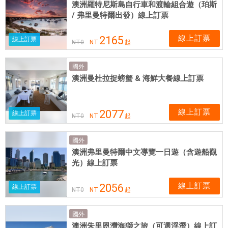
澳洲羅特尼斯島自行車和渡輪組合遊（珀斯
/ 弗里曼特爾出發）線上訂票
線上訂票
2165
線上訂票
NT
0
NT
起
國外
澳洲曼杜拉捉螃蟹 & 海鮮大餐線上訂票
線上訂票
2077
線上訂票
NT
0
NT
起
國外
澳洲弗里曼特爾中文導覽一日遊（含遊船觀
光）線上訂票
線上訂票
2056
線上訂票
NT
0
NT
起
國外
澳洲朱里恩灣海獅之旅（可選浮潛）線上訂