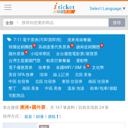
澳
Select Language
▼
洲
+
搜尋
國
外
票
7-11 電子票券(可即買即用)
漢來海港餐廳
|
韓國促銷團體
高雄捷運代售票券
越南促銷團體
台
國外票券
小琉球專區
全台優惠電影票/展覽票
中
台灣主題樂園門票
帕里巴黎餐廳
運動幣
和
電子優惠票券
按摩券
各國WIFI / SIM 卡
文化幣
高
美容 SPA 按摩
澎湖
線上訂房
北區 美食
雄
中區 住宿券
北區 住宿券
東部 住宿券
南區 住宿券
有
墾丁
南區 美食
中區 美食
溫泉 泡湯
租車/包車/接駁
實
宅配商品
體
澳洲+國外票
本次搜尋
，
共
167
筆資料 / 目前呈現前
24
筆
門
市
排序方式：
|
|
|
最新
銷量
價格
，
國外