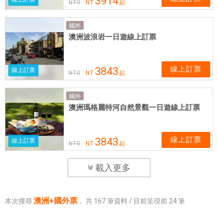
3914
NT
0
NT
起
國外
澳洲波浪岩一日遊線上訂票
線上訂票
3843
線上訂票
NT
0
NT
起
國外
澳洲瑪格麗特河自然景觀一日遊線上訂票
線上訂票
3843
線上訂票
NT
0
NT
起
載入更多
澳洲+國外票
本次搜尋
，
共
167
筆資料 / 目前呈現前
24
筆