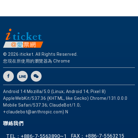
© 2026 iticket. All Rights Reserved.
您現在所使用的瀏覽器為 Chrome
Android 14 Mozilla/5.0 (Linux; Android 14; Pixel 8)
AppleWebKit/537.36 (KHTML, like Gecko) Chrome/131.0.0.0
Mobile Safari/537.36; ClaudeBot/1.0;
+claudebot@anthropic.com) N
聯絡我們
FAX：+886-7-5563215
TEL：+886-7-5563890~1