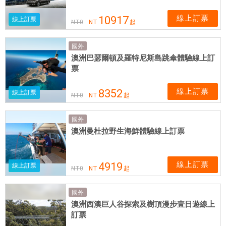
線上訂票
10917
線上訂票
NT
0
NT
起
國外
澳洲巴瑟爾頓及羅特尼斯島跳傘體驗線上訂
票
線上訂票
8352
線上訂票
NT
0
NT
起
國外
澳洲曼杜拉野生海鮮體驗線上訂票
線上訂票
4919
線上訂票
NT
0
NT
起
國外
澳洲西澳巨人谷探索及樹頂漫步壹日遊線上
訂票