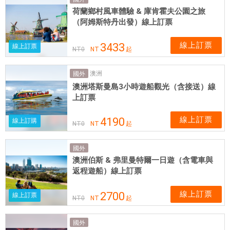
票
荷蘭鄉村風車體驗 & 庫肯霍夫公園之旅
券
（阿姆斯特丹出發）線上訂票
可
即
線上訂票
3433
線上訂票
NT
0
NT
起
買
即
澳洲
國外
用
澳洲塔斯曼島3小時遊船觀光（含接送）線
上訂票
線上訂票
4190
線上訂購
NT
0
NT
起
國外
澳洲伯斯 & 弗里曼特爾一日遊（含電車與
返程遊船）線上訂票
線上訂票
2700
線上訂票
NT
0
NT
起
國外