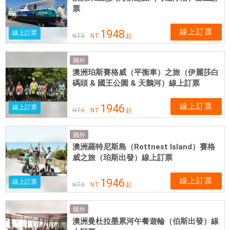
票
線上訂票
1948
線上訂票
NT
0
NT
起
國外
澳洲珀斯賽格威（平衡車）之旅（伊麗莎白
碼頭 & 國王公園 & 天鵝河）線上訂票
線上訂票
1946
線上訂票
NT
0
NT
起
國外
澳洲羅特尼斯島（Rottnest Island）賽格
威之旅（珀斯出發）線上訂票
線上訂票
1946
線上訂票
NT
0
NT
起
國外
澳洲曼杜拉墨累河午餐遊輪（伯斯出發）線