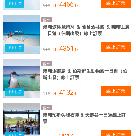
線上訂票
4466
線上訂票
NT
0
NT
起
國外
澳洲瑪格麗特河 ＆ 葡萄酒莊園 ＆ 咖啡工廠
一日遊（伯斯出發）線上訂票
線上訂票
4351
線上訂票
NT
0
NT
起
國外
澳洲企鵝島 ＆ 伯斯野生動物園一日遊（伯
斯出發）線上訂票
線上訂票
4132
線上訂票
NT
0
NT
起
國外
澳洲珀斯尖峰石陣 & 天鵝谷一日遊線上訂
票
線上訂票
線上訂票