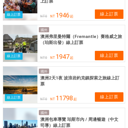
上訂票
線上訂票
1946
線上訂票
NT
0
NT
起
國外
澳洲弗里曼特爾（Fremantle）賽格威之旅
（珀斯出發）線上訂票
線上訂票
1947
線上訂票
NT
0
NT
起
國外
澳洲2天1夜 波浪岩約克鎮探索之旅線上訂
票
線上訂票
11798
線上訂票
NT
0
NT
起
國外
澳洲包車導覽 珀斯市內 / 周邊暢遊（中文
司導）線上訂票