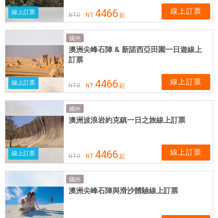
線上訂票
4466
線上訂票
NT
0
NT
起
國外
澳洲尖峰石陣 & 新諾西亞田園一日遊線上
訂票
線上訂票
4466
線上訂票
NT
0
NT
起
國外
澳洲波浪岩約克鎮一日之旅線上訂票
線上訂票
4466
線上訂票
NT
0
NT
起
國外
澳洲尖峰石陣與滑沙體驗線上訂票