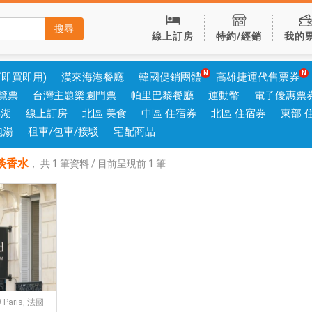
搜尋
線上訂房
特約/經銷
我的
可即買即用)
漢來海港餐廳
韓國促銷團體
高雄捷運代售票券
覽票
台灣主題樂園門票
帕里巴黎餐廳
運動幣
電子優惠票
澎湖
線上訂房
北區 美食
中區 住宿券
北區 住宿券
東部 
泡湯
租車/包車/接駁
宅配商品
淡香水
，
共
1
筆資料 / 目前呈現前
1
筆
9 Paris, 法國