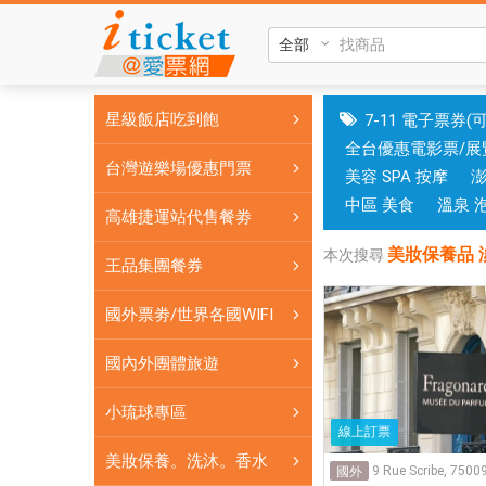
美
妝
保
養
星級飯店吃到飽
7-11 電子票券(
品
全台優惠電影票/展
淡
台灣遊樂場優惠門票
美容 SPA 按摩
香
水|
中區 美食
溫泉 
高雄捷運站代售餐劵
台
美妝保養品 
中
本次搜尋
王品集團餐券
和
高
國外票劵/世界各國WIFI
雄
有
國內外團體旅遊
實
小琉球專區
體
線上訂票
門
美妝保養。洗沐。香水
市，
9 Rue Scribe, 7500
國外