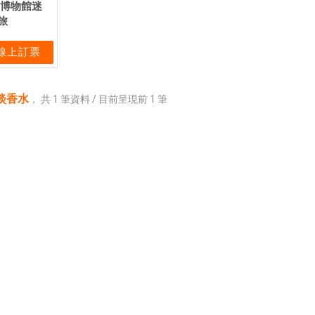
rd博物館迷
旅
線上訂票
淡香水
，
共
1
筆資料 / 目前呈現前
1
筆