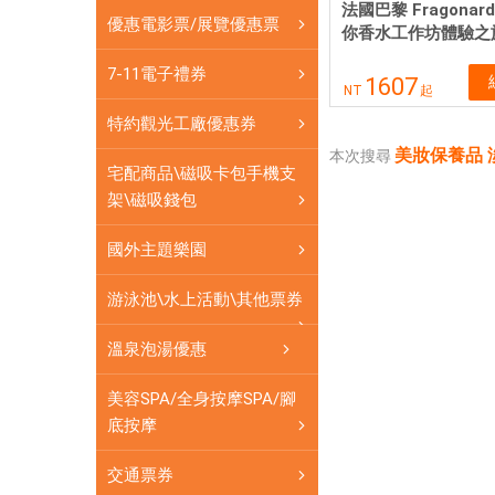
票
法國巴黎 Fragona
優惠電影票/展覽優惠票
券
你香水工作坊體驗之
可
7-11電子禮券
1607
即
NT
起
買
特約觀光工廠優惠券
即
美妝保養品 
本次搜尋
用
宅配商品\磁吸卡包手機支
架\磁吸錢包
國外主題樂園
游泳池\水上活動\其他票券
溫泉泡湯優惠
美容SPA/全身按摩SPA/腳
底按摩
交通票券