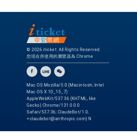
© 2026 iticket. All Rights Reserved.
您現在所使用的瀏覽器為 Chrome
Mac OS Mozilla/5.0 (Macintosh; Intel
Mac OS X 10_15_7)
AppleWebKit/537.36 (KHTML, like
Gecko) Chrome/131.0.0.0
Safari/537.36; ClaudeBot/1.0;
+claudebot@anthropic.com) N