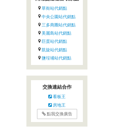
草衙站代銷點
中央公園站代銷點
三多商圈站代銷點
美麗島站代銷點
巨蛋站代銷點
凱旋站代銷點
鹽埕埔站代銷點
交換連結合作
看板王
房地王
點我交換廣告