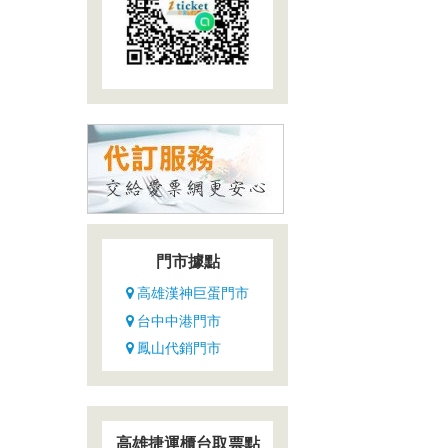
門市據點
高雄漢神巨蛋門市
台中中港門市
鳳山代銷門市
高雄捷運櫃台取票點