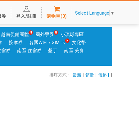
Select Language
▼
票券
登入/註冊
購物車
(
0
)
越南促銷團體
國外票券
小琉球專區
券
按摩券
各國WIFI / SIM 卡
文化幣
住宿券
南區 住宿券
墾丁
南區 美食
排序方式：
|
|
|
最新
銷量
價格