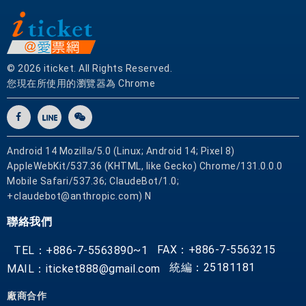
© 2026 iticket. All Rights Reserved.
您現在所使用的瀏覽器為 Chrome
Android 14 Mozilla/5.0 (Linux; Android 14; Pixel 8)
AppleWebKit/537.36 (KHTML, like Gecko) Chrome/131.0.0.0
Mobile Safari/537.36; ClaudeBot/1.0;
+claudebot@anthropic.com) N
聯絡我們
FAX：+886-7-5563215
TEL：+886-7-5563890~1
統編：25181181
MAIL：iticket888@gmail.com
廠商合作