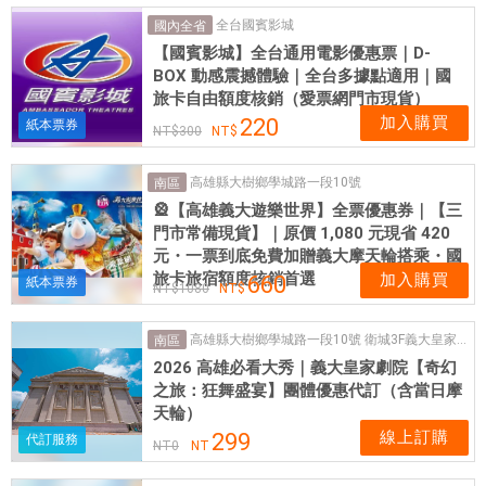
大
全台國賓影城
國內全省
門
【國賓影城】全台通用電影優惠票｜D-
票
BOX 動感震撼體驗｜全台多據點適用｜國
高
旅卡自由額度核銷（愛票網門市現貨）
雄
加入購買
220
紙本票券
300
義
大
高雄縣大樹鄉學城路一段10號
南區
世
🎡【高雄義大遊樂世界】全票優惠券｜【三
界
門市常備現貨】｜原價 1,080 元現省 420
|
元・一票到底免費加贈義大摩天輪搭乘・國
愛
旅卡旅宿額度核銷首選
加入購買
660
紙本票券
1080
票
網
高雄縣大樹鄉學城路一段10號 衛城3F義大皇家劇院
南區
提
2026 高雄必看大秀｜義大皇家劇院【奇幻
供
之旅：狂舞盛宴】團體優惠代訂（含當日摩
各
天輪）
式
線上訂購
299
代訂服務
優
NT
0
NT
惠