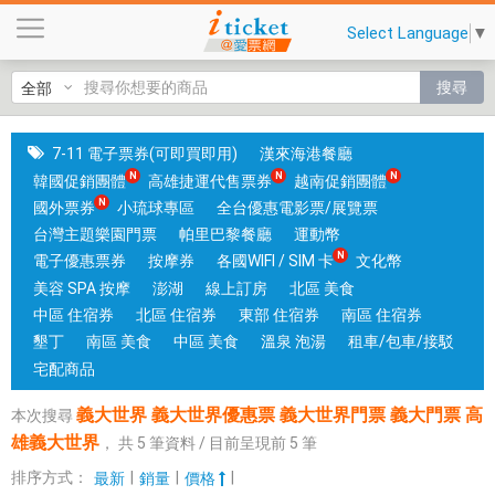
義
Select Language
▼
大
世
搜尋
界
義
大
7-11 電子票券(可即買即用)
漢來海港餐廳
世
韓國促銷團體
高雄捷運代售票券
越南促銷團體
界
國外票券
小琉球專區
全台優惠電影票/展覽票
優
台灣主題樂園門票
帕里巴黎餐廳
運動幣
惠
電子優惠票券
按摩券
各國WIFI / SIM 卡
文化幣
票
美容 SPA 按摩
澎湖
線上訂房
北區 美食
義
中區 住宿券
北區 住宿券
東部 住宿券
南區 住宿券
大
墾丁
南區 美食
中區 美食
溫泉 泡湯
租車/包車/接駁
世
宅配商品
界
義大世界 義大世界優惠票 義大世界門票 義大門票 高
本次搜尋
門
雄義大世界
，
共
5
筆資料 / 目前呈現前
5
筆
票
義
排序方式：
|
|
|
最新
銷量
價格