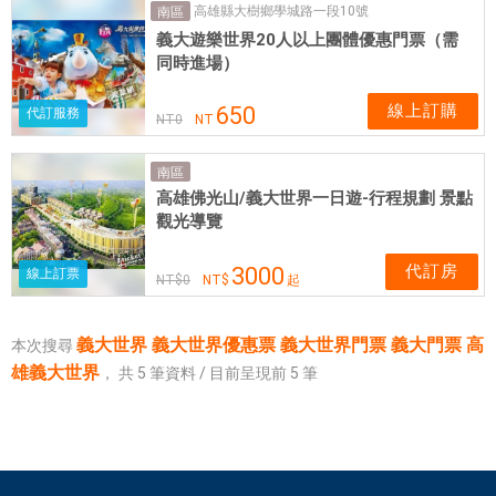
高雄縣大樹鄉學城路一段10號
票
南區
義大遊樂世界20人以上團體優惠門票（需
券
同時進場）
線上訂購
650
代訂服務
NT
0
NT
南區
高雄佛光山/義大世界一日遊-行程規劃 景點
觀光導覽
代訂房
3000
線上訂票
NT$
0
NT$
起
義大世界 義大世界優惠票 義大世界門票 義大門票 高
本次搜尋
雄義大世界
，
共
5
筆資料 / 目前呈現前
5
筆