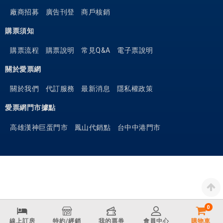
廠商招募
廣告刊登
商戶核銷
購票須知
購票流程
購票說明
常見Q&A
電子票說明
關於愛票網
關於我們
代訂服務
最新消息
隱私權政策
愛票網門市據點
高雄漢神巨蛋門市
鳳山代銷點
台中中港門市
0
線上訂房
特約/經銷
我的票券
會員中心
購物車