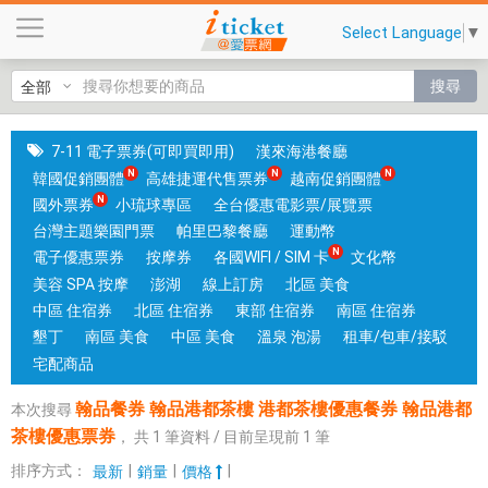
翰
Select Language
▼
品
餐
搜尋
券
翰
品
7-11 電子票券(可即買即用)
漢來海港餐廳
港
韓國促銷團體
高雄捷運代售票券
越南促銷團體
都
國外票券
小琉球專區
全台優惠電影票/展覽票
茶
台灣主題樂園門票
帕里巴黎餐廳
運動幣
樓
電子優惠票券
按摩券
各國WIFI / SIM 卡
文化幣
港
美容 SPA 按摩
澎湖
線上訂房
北區 美食
都
中區 住宿券
北區 住宿券
東部 住宿券
南區 住宿券
茶
墾丁
南區 美食
中區 美食
溫泉 泡湯
租車/包車/接駁
樓
宅配商品
優
翰品餐券 翰品港都茶樓 港都茶樓優惠餐券 翰品港都
本次搜尋
惠
茶樓優惠票券
，
共
1
筆資料 / 目前呈現前
1
筆
餐
券
排序方式：
|
|
|
最新
銷量
價格