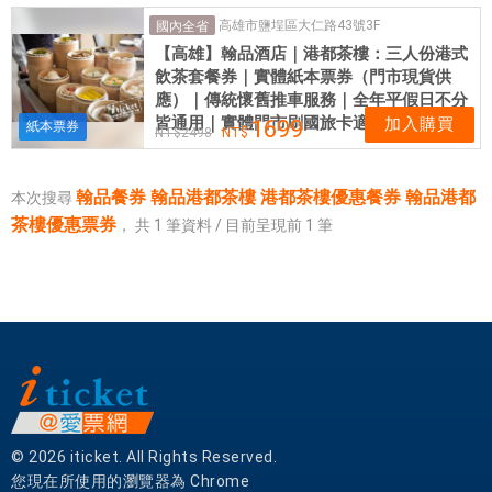
翰
高雄市鹽埕區大仁路43號3F
國內全省
品
【高雄】翰品酒店｜港都茶樓：三人份港式
港
飲茶套餐券｜實體紙本票券（門市現貨供
都
應）｜傳統懷舊推車服務｜全年平假日不分
茶
皆通用｜實體門市刷國旅卡適用旅宿額度
加入購買
1699
紙本票券
2498
樓
優
惠
翰品餐券 翰品港都茶樓 港都茶樓優惠餐券 翰品港都
本次搜尋
票
茶樓優惠票券
，
共
1
筆資料 / 目前呈現前
1
筆
券
|
愛
票
網
提
供
各
式
© 2026 iticket. All Rights Reserved.
優
您現在所使用的瀏覽器為 Chrome