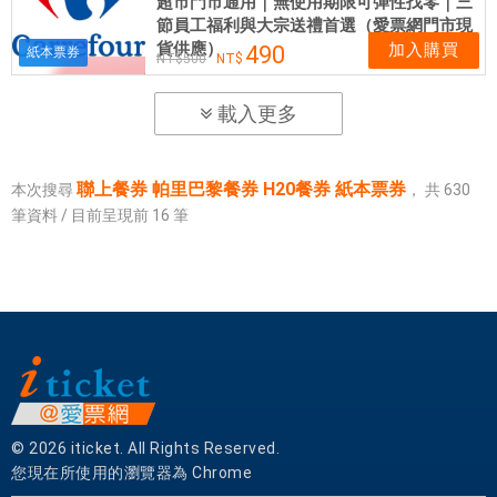
超市門市通用｜無使用期限可彈性找零｜三
節員工福利與大宗送禮首選（愛票網門市現
貨供應）
加入購買
490
紙本票券
500
載入更多
聯上餐券 帕里巴黎餐券 H20餐券 紙本票券
本次搜尋
，
共
630
筆資料 / 目前呈現前
16
筆
© 2026 iticket. All Rights Reserved.
您現在所使用的瀏覽器為 Chrome