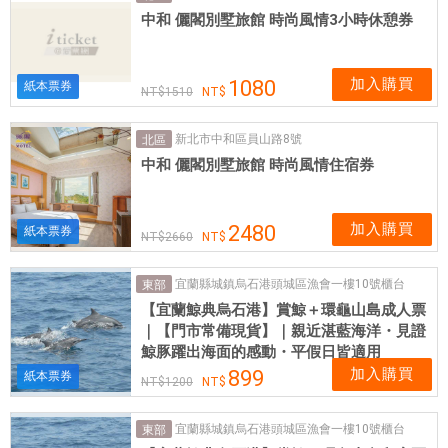
中和 儷閣別墅旅館 時尚風情3小時休憩券
加入購買
1080
紙本票券
1510
新北市中和區員山路8號
北區
中和 儷閣別墅旅館 時尚風情住宿券
加入購買
2480
紙本票券
2660
宜蘭縣城鎮烏石港頭城區漁會一樓10號櫃台
東部
【宜蘭鯨典烏石港】賞鯨＋環龜山島成人票
｜【門市常備現貨】｜親近湛藍海洋・見證
鯨豚躍出海面的感動・平假日皆適用
加入購買
899
紙本票券
1200
宜蘭縣城鎮烏石港頭城區漁會一樓10號櫃台
東部