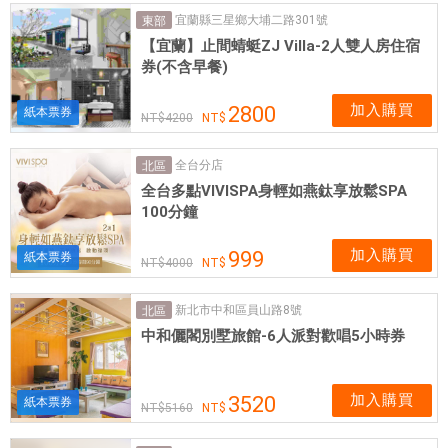
券
宜蘭縣三星鄉大埔二路301號
東部
|
【宜蘭】止間蜻蜓ZJ Villa-2人雙人房住宿
愛
券(不含早餐)
票
網
加入購買
2800
紙本票券
4200
全台分店
北區
全台多點VIVISPA身輕如燕鈦享放鬆SPA
100分鐘
加入購買
999
紙本票券
4000
新北市中和區員山路8號
北區
中和儷閣別墅旅館-6人派對歡唱5小時券
加入購買
3520
紙本票券
5160