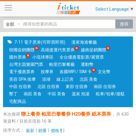
聯
Select Language
▼
上
餐
搜尋
券
帕
里
7-11 電子票券(可即買即用)
漢來海港餐廳
巴
韓國促銷團體
高雄捷運代售票券
越南促銷團體
黎
國外票券
小琉球專區
全台優惠電影票/展覽票
餐
台灣主題樂園門票
帕里巴黎餐廳
運動幣
券
電子優惠票券
按摩券
各國WIFI / SIM 卡
文化幣
H
美容 SPA 按摩
澎湖
線上訂房
北區 美食
2
中區 住宿券
北區 住宿券
東部 住宿券
南區 住宿券
0
墾丁
南區 美食
中區 美食
溫泉 泡湯
租車/包車/接駁
餐
宅配商品
券
聯上餐券 帕里巴黎餐券 H20餐券 紙本票券
本次搜尋
，
共
630
紙
筆資料 / 目前呈現前
16
筆
本
票
排序方式：
|
|
|
最新
銷量
價格