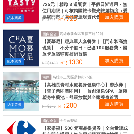
725元｜精緻 8 道饗宴｜平假日皆適用・無
使用期限｜可核銷國旅卡觀光旅遊額度（愛
票網門市／高雄捷運現貨代售）
加入購買
725
紙本票券
768
高雄市前金區五福三路29號
國內全省
【夏慕尼】經典單人套餐券｜【門市和高捷
現貨】｜不分平假日・已含10%服務費・國
旅卡旅宿額度核銷首選
加入購買
1330
紙本票券
1408
高雄市三民區鼎和街76號
南區
【高雄長青村水療養身健康中心】游泳券｜
【電子票即買即用】｜首創溫泉SPA・旋轉
塑身中藥池・舒緩放鬆與全家養身首選
加入購買
200
紙本票券
270
全台家樂福
國內全省
【家樂福】500 元商品提貨券｜全台量販或