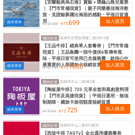
【宜蘭鯨典烏石港】賞鯨＋環龜山島兒童票
｜【門市常備現貨】｜親子同樂最佳海洋教
室・見證鯨豚躍出海面的感動・平假日皆適
用
加入購買
699
紙本票券
1000
高雄市左營區博愛二路360-2號
國內全省
【王品牛排】經典單人套餐券｜【門市常備
現貨】｜王品集團一頭牛僅供6客傳奇風
味・平假日皆可使用已含服務費・款待心中
最重要的人與國旅卡核銷首選
加入購買
1630
紙本票券
1749
高雄市中山二路482號
國內全省
【陶板屋牛排】725 元享全套和風創意料理
｜【門市及高捷現貨】｜平假日通用・無強
制期限・國旅卡旅宿額度核銷首選
加入購買
725
紙本票券
768
高雄市中山二路472號2F
國內全省
【西堤牛排 TASTy】全台通用優惠餐券