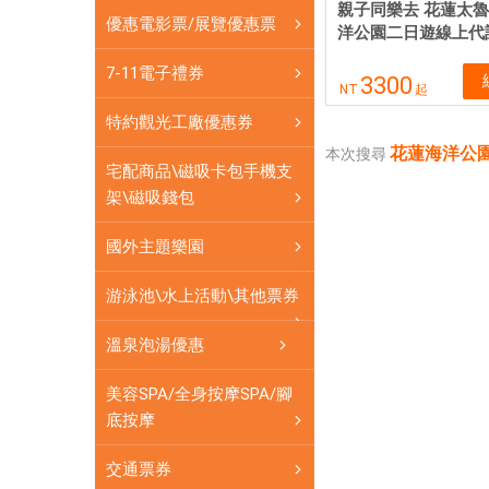
餐
親子同樂去 花蓮太魯
優惠電影票/展覽優惠票
券
洋公園二日遊線上代
應
7-11電子禮券
3300
有
NT
起
盡
特約觀光工廠優惠券
有
花蓮海洋公
本次搜尋
宅配商品\磁吸卡包手機支
架\磁吸錢包
國外主題樂園
游泳池\水上活動\其他票券
溫泉泡湯優惠
美容SPA/全身按摩SPA/腳
底按摩
交通票券