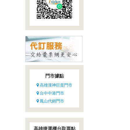
門市據點
高雄漢神巨蛋門市
台中中港門市
鳳山代銷門市
高雄捷運櫃台取票點