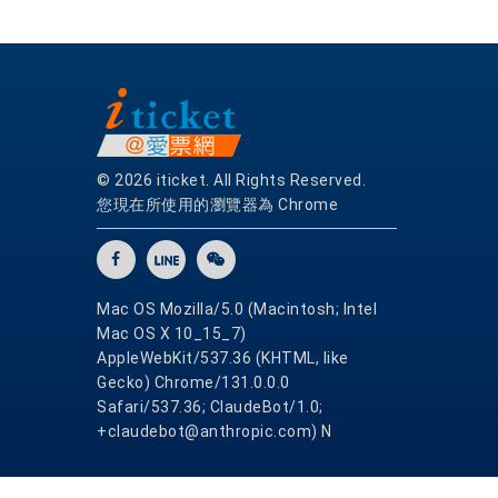
© 2026 iticket. All Rights Reserved.
您現在所使用的瀏覽器為 Chrome
Mac OS Mozilla/5.0 (Macintosh; Intel
Mac OS X 10_15_7)
AppleWebKit/537.36 (KHTML, like
Gecko) Chrome/131.0.0.0
Safari/537.36; ClaudeBot/1.0;
+claudebot@anthropic.com) N