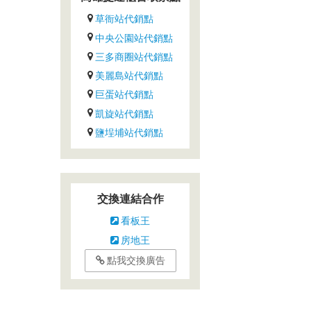
草衙站代銷點
中央公園站代銷點
三多商圈站代銷點
美麗島站代銷點
巨蛋站代銷點
凱旋站代銷點
鹽埕埔站代銷點
交換連結合作
看板王
房地王
點我交換廣告