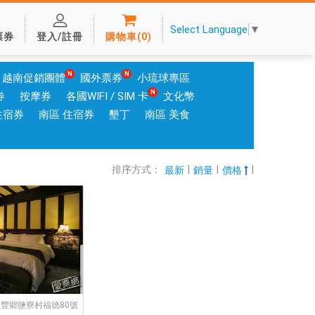
Select Language
▼
票券
登入/註冊
購物車
(
0
)
越南促銷團體
國外票券
小琉球專區
券
按摩券
各國WIFI / SIM 卡
文化幣
住宿券
南區 住宿券
墾丁
南區 美食
排序方式：
|
|
|
最新
銷量
價格
壽豐鄉鹽寮村福德80號