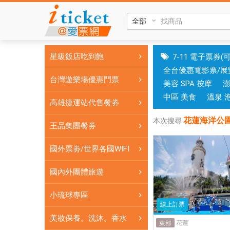
花
蓮
海
洋
星級飯店吃到飽
7-11 電子票券(
公
全台優惠電影票/展
園
台灣遊樂場優惠門票
美容 SPA 按摩
花
園
中區 美食
溫泉 
高雄捷運站代售餐劵
海
花蓮海洋公
洋
本次搜尋
王品集團餐券
公
園
國外票劵/世界各國WIFI
門
票|
國內外團體旅遊
銷
小琉球專區
售
線上訂票
各
美妝保養。洗沐。香水
式
花蓮
東部