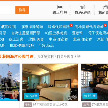
搜尋
線上訂房
特約/經銷
我的
可即買即用)
漢來海港餐廳
韓國促銷團體
高雄捷運代售票券
覽票
台灣主題樂園門票
帕里巴黎餐廳
運動幣
電子優惠票
澎湖
線上訂房
北區 美食
中區 住宿券
北區 住宿券
東部 
泡湯
租車/包車/接駁
宅配商品
園 花園海洋公園門票
，
共
3
筆資料 / 目前呈現前
3
筆
線上訂票
線上訂票
974花蓮縣壽豐鄉大坑65號
974花蓮縣
東部
東部