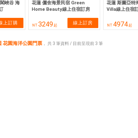
閣峽谷 海
花蓮 儷舍海景民宿 Green
花蓮 斯圖亞特海
訂
Home Beauty線上住宿訂房
Villa線上住宿
線上訂購
線上訂房
3249
4974
NT
起
NT
起
園 花園海洋公園門票
，
共
3
筆資料 / 目前呈現前
3
筆