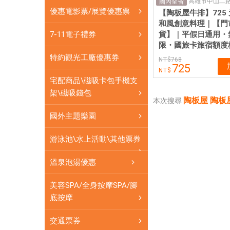
高雄市中山二路
屋
國內全省
優惠電影票/展覽優惠票
【陶板屋牛排】725
餐
和風創意料理｜【門
券|
貨】｜平假日通用・
7-11電子禮券
愛
限・國旅卡旅宿額度
票
特約觀光工廠優惠券
768
網
725
宅配商品\磁吸卡包手機支
架\磁吸錢包
陶板屋 陶板
本次搜尋
國外主題樂園
游泳池\水上活動\其他票券
溫泉泡湯優惠
美容SPA/全身按摩SPA/腳
底按摩
交通票券