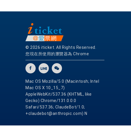
© 2026 iticket. All Rights Reserved.
您現在所使用的瀏覽器為 Chrome
Mac OS Mozilla/5.0 (Macintosh; Intel
Mac OS X 10_15_7)
AppleWebKit/537.36 (KHTML, like
Gecko) Chrome/131.0.0.0
Safari/537.36; ClaudeBot/1.0;
+claudebot@anthropic.com) N