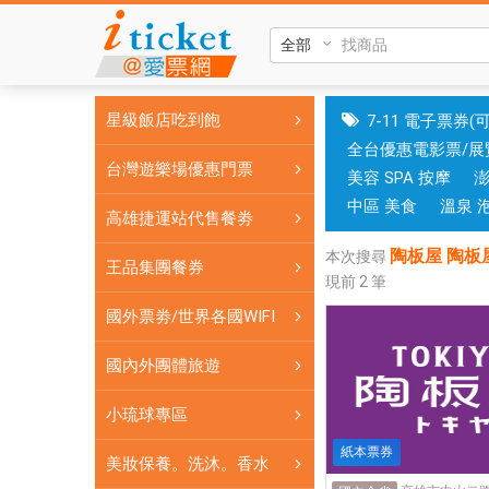
陶
板
屋
陶
星級飯店吃到飽
7-11 電子票券(
板
全台優惠電影票/展
屋
台灣遊樂場優惠門票
美容 SPA 按摩
牛
排
中區 美食
溫泉 
高雄捷運站代售餐劵
陶
陶板屋 陶板
板
本次搜尋
王品集團餐券
現前
2
筆
屋
牛
國外票劵/世界各國WIFI
排
優
國內外團體旅遊
惠
小琉球專區
券
陶
紙本票券
美妝保養。洗沐。香水
板