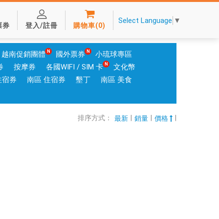
Select Language
▼
票券
登入/註冊
購物車
(
0
)
越南促銷團體
國外票券
小琉球專區
券
按摩券
各國WIFI / SIM 卡
文化幣
住宿券
南區 住宿券
墾丁
南區 美食
排序方式：
|
|
|
最新
銷量
價格