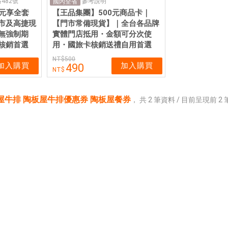
482號
參考說明
國內全省
 元享全套
【王品集團】500元商品卡｜
市及高捷現
【門市常備現貨】｜全台各品牌
無強制期
實體門店抵用・金額可分次使
核銷首選
用・國旅卡核銷送禮自用首選
500
加入購買
加入購買
490
屋牛排 陶板屋牛排優惠券 陶板屋餐券
，
共
2
筆資料 / 目前呈現前
2