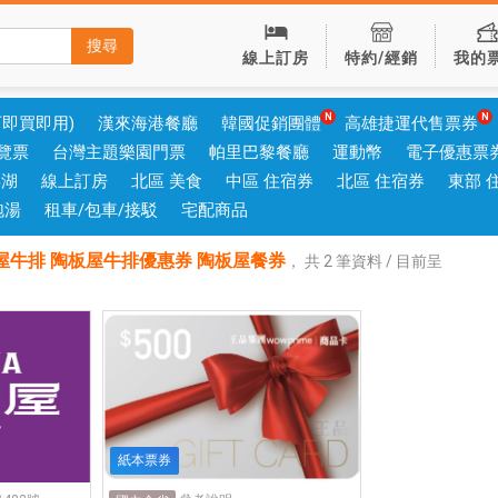
搜尋
線上訂房
特約/經銷
我的
可即買即用)
漢來海港餐廳
韓國促銷團體
高雄捷運代售票券
覽票
台灣主題樂園門票
帕里巴黎餐廳
運動幣
電子優惠票
澎湖
線上訂房
北區 美食
中區 住宿券
北區 住宿券
東部 
泡湯
租車/包車/接駁
宅配商品
屋牛排 陶板屋牛排優惠券 陶板屋餐券
，
共
2
筆資料 / 目前呈
紙本票券