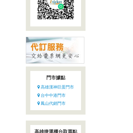
門市據點
高雄漢神巨蛋門市
台中中港門市
鳳山代銷門市
高雄捷運櫃台取票點