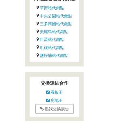
草衙站代銷點
中央公園站代銷點
三多商圈站代銷點
美麗島站代銷點
巨蛋站代銷點
凱旋站代銷點
鹽埕埔站代銷點
交換連結合作
看板王
房地王
點我交換廣告