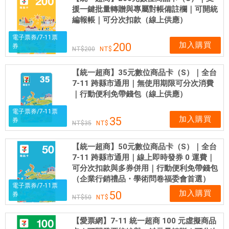
體
援一鍵批量轉贈與專屬對帳備註欄｜可開統
網
編報帳｜可分次扣款（線上供應）
卡
電子票券/7-11票
可
加入購買
200
券
200
即
買
【統一超商】35元數位商品卡（S）｜全台
即
7-11 跨縣市通用｜無使用期限可分次消費
用
｜行動便利免帶錢包（線上供應）
電子票券/7-11票
加入購買
35
券
35
【統一超商】50元數位商品卡（S）｜全台
7-11 跨縣市通用｜線上即時發券 0 運費｜
可分次扣款與多券併用｜行動便利免帶錢包
（企業行銷禮品・學術問卷福委會首選）
電子票券/7-11票
加入購買
50
券
50
【愛票網】7-11 統一超商 100 元虛擬商品