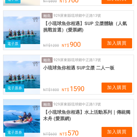
760
800
929屏東縣琉球鄉中正路13號
離島
【小琉球魚你相遇】SUP 立槳體驗（人氣
挑戰首選）(愛票網)
加入購買
900
電子票
1200
929屏東縣琉球鄉中正路13號
離島
小琉球魚你相遇 SUP立槳 二人一板
加入購買
1590
電子票券
1800
929屏東縣琉球鄉中正路13號
離島
【小琉球魚你相遇】水上活動系列｜傳統獨
木舟 (愛票網)
加入購買
570
電子票券
600