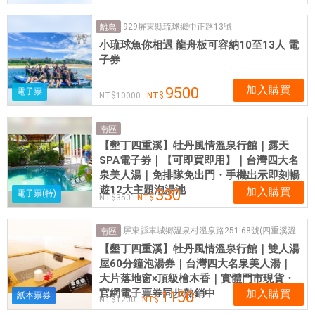
929屏東縣琉球鄉中正路13號
離島
小琉球魚你相遇 龍舟板可容納10至13人 電
子券
加入購買
9500
電子票
10000
南區
【墾丁四重溪】牡丹風情溫泉行館｜露天
SPA電子劵｜【可即買即用】｜台灣四大名
泉美人湯｜免排隊免出門・手機出示即刻暢
遊12大主題泡湯池
加入購買
330
電子票(特)
350
屏東縣車城鄉溫泉村溫泉路251-68號(四重溪溫泉)
南區
【墾丁四重溪】牡丹風情溫泉行館｜雙人湯
屋60分鐘泡湯券｜台灣四大名泉美人湯｜
大片落地窗×頂級檜木香｜實體門市現貨・
官網電子票券同步熱銷中
加入購買
1150
紙本票券
1200