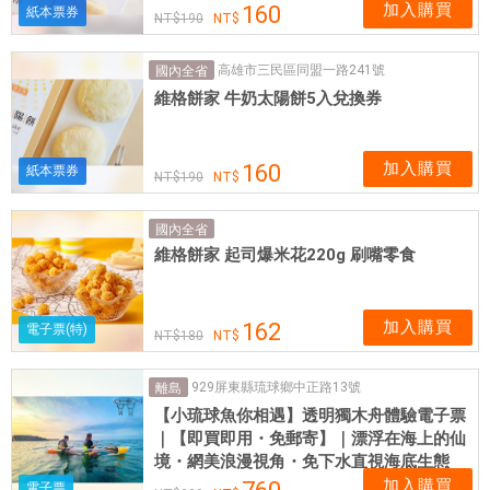
加入購買
160
紙本票券
190
高雄市三民區同盟一路241號
國內全省
維格餅家 牛奶太陽餅5入兌換券
加入購買
160
紙本票券
190
國內全省
維格餅家 起司爆米花220g 刷嘴零食
加入購買
162
電子票(特)
180
929屏東縣琉球鄉中正路13號
離島
【小琉球魚你相遇】透明獨木舟體驗電子票
｜【即買即用・免郵寄】｜漂浮在海上的仙
境・網美浪漫視角・免下水直視海底生態
加入購買
電子票