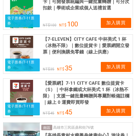
卡｜可開發票統編與一鍵批量轉贈｜可分次
扣款｜學術或企業或個人送禮首選
電子票券/7-11票
加入購買
100
券
100
【7-ELEVEN】CITY CAFE 中杯美式 1 杯
（冰熱不限）｜數位提貨卡｜愛票網開立發
票｜便利換購免零錢（線上供應）
電子票券/7-11票
加入購買
35
券
35
【愛票網】7-11 CITY CAFE 數位提貨卡
（S）｜中杯拿鐵或大杯美式 1 杯（冰熱不
限）｜支援一鍵批量轉贈與專屬對帳備註欄
｜線上 0 運費即買即發
電子票券/7-11票
加入購買
45
券
45
高雄市三民區鼎和街76號
南區
【高雄長青村水療養身健康中心】游泳券｜