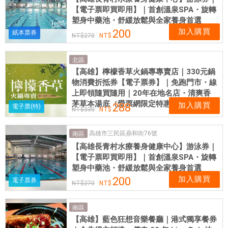
【電子票即買即用】｜首創溫泉SPA・旋轉
塑身中藥池・舒緩放鬆與全家養身首選
加入購買
200
紙本票券
270
北區
【高雄】檸檬香草火鍋專專賣店｜330元鍋
物消費折抵券【電子票券】｜免跑門市・線
上即領隨買隨用｜20年在地名店・清爽香
茅草本湯底（愛票網限定特惠）
加入購買
288
電子票(特)
330
高雄市三民區鼎和街76號
南區
【高雄長青村水療養身健康中心】游泳券｜
【電子票即買即用】｜首創溫泉SPA・旋轉
塑身中藥池・舒緩放鬆與全家養身首選
加入購買
200
電子票券
270
南區
【高雄】藍色狂想音樂餐廳｜港式獨享餐券