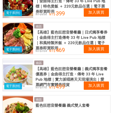
｜金曲得主打造・傳奇 33 年 Live Pub 地
標｜特色煲飯 ＋ 220元飲品任選｜電子票
券即買即用
加入購買
399
電子票(特)
638
南區
【高雄】藍色狂想音樂餐廳｜日式獨享餐券
｜金曲得主打造傳奇 33 年 Live Pub 地標
｜和風特製丼飯 ＋ 220元飲品任選｜電子
票券即買即用
加入購買
469
電子票(特)
704
南區
【高雄】藍色狂想音樂餐廳｜義式獨享套餐
優惠券｜金曲得主打造・傳奇 33 年 Live
Pub 地標｜實力派唱將天天現場演出｜愛
票網門市實體券現貨
加入購買
499
電子票(特)
770
南區
藍色狂想音樂餐廳 義式雙人套餐