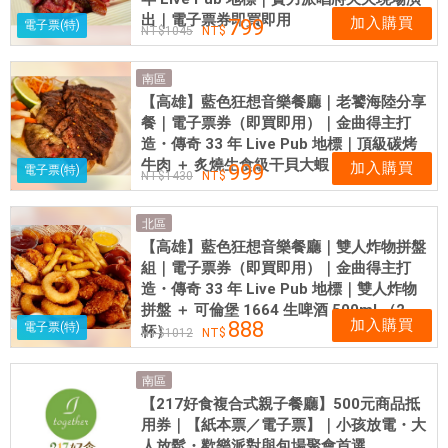
出｜電子票券即買即用
加入購買
799
電子票(特)
1045
南區
【高雄】藍色狂想音樂餐廳｜老饕海陸分享
餐｜電子票券（即買即用）｜金曲得主打
造・傳奇 33 年 Live Pub 地標｜頂級碳烤
牛肉 ＋ 炙燒生食級干貝大蝦
加入購買
999
電子票(特)
1430
北區
【高雄】藍色狂想音樂餐廳｜雙人炸物拼盤
組｜電子票券（即買即用）｜金曲得主打
造・傳奇 33 年 Live Pub 地標｜雙人炸物
拼盤 ＋ 可倫堡 1664 生啤酒 500ml （2
加入購買
888
電子票(特)
杯）
1012
南區
【217好食複合式親子餐廳】500元商品抵
用券｜【紙本票／電子票】｜小孩放電・大
人放鬆・歡樂派對與包場聚會首選