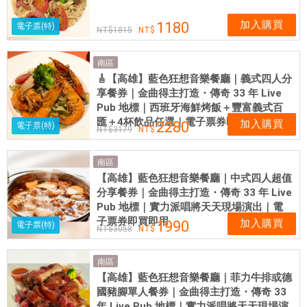
加入購買
1180
電子票(特)
1815
南區
🎸【高雄】藍色狂想音樂餐廳｜義式四人分
享餐券｜金曲得主打造・傳奇 33 年 Live
Pub 地標｜西班牙海鮮烤飯＋豐富義式百
匯＋4杯飲品任選｜電子票券即買即用
加入購買
2280
電子票(特)
3179
南區
【高雄】藍色狂想音樂餐廳｜中式四人超值
分享餐券｜金曲得主打造・傳奇 33 年 Live
Pub 地標｜實力派唱將天天現場演出｜電
子票券即買即用
加入購買
1990
電子票(特)
3058
南區
【高雄】藍色狂想音樂餐廳｜菲力牛排或德
國豬腳單人餐券｜金曲得主打造・傳奇 33
年 Live Pub 地標｜實力派唱將天天現場演