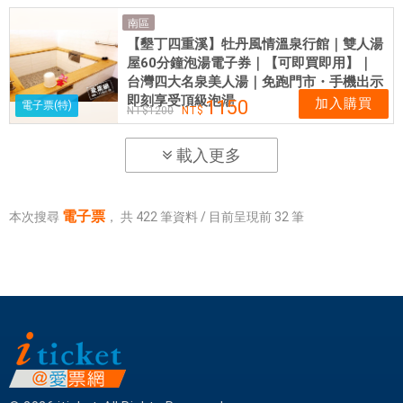
南區
【墾丁四重溪】牡丹風情溫泉行館｜雙人湯
屋60分鐘泡湯電子券｜【可即買即用】｜
台灣四大名泉美人湯｜免跑門市・手機出示
即刻享受頂級泡湯
加入購買
1150
電子票(特)
1200
載入更多
電子票
本次搜尋
，
共
422
筆資料 / 目前呈現前
32
筆