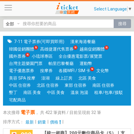
電
Select Language
▼
子
票
搜尋
|
國
旅
7-11 電子票券(可即買即用)
漢來海港餐廳
卡
韓國促銷團體
高雄捷運代售票券
越南促銷團體
門
國外票券
小琉球專區
全台優惠電影票/展覽票
市
台灣主題樂園門票
帕里巴黎餐廳
運動幣
可
電子優惠票券
按摩券
各國WIFI / SIM 卡
文化幣
核
美容 SPA 按摩
澎湖
線上訂房
北區 美食
銷
中區 住宿券
北區 住宿券
東部 住宿券
南區 住宿券
；
墾丁
南區 美食
中區 美食
溫泉 泡湯
租車/包車/接駁
銷
宅配商品
售
電子票
本次搜尋
，
共
422
筆資料 / 目前呈現前
32
筆
各
國
排序方式：
|
|
|
最新
銷量
價格
實
【統一超商】200元數位商品卡（S）｜支