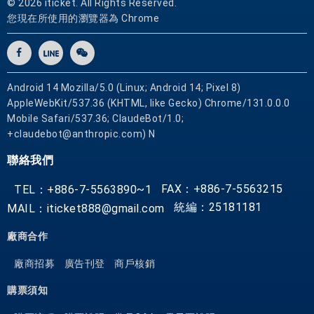
© 2026 iticket. All Rights Reserved.
您現在所使用的瀏覽器為 Chrome
Android 14 Mozilla/5.0 (Linux; Android 14; Pixel 8)
AppleWebKit/537.36 (KHTML, like Gecko) Chrome/131.0.0.0
Mobile Safari/537.36; ClaudeBot/1.0;
+claudebot@anthropic.com) N
聯絡我們
FAX：+886-7-5563215
TEL：+886-7-5563890~1
統編：25181181
MAIL：iticket888@gmail.com
廠商合作
廠商招募
廣告刊登
商戶核銷
購票須知