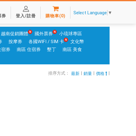
Select Language
▼
票券
登入/註冊
購物車
(
0
)
越南促銷團體
國外票券
小琉球專區
券
按摩券
各國WIFI / SIM 卡
文化幣
住宿券
南區 住宿券
墾丁
南區 美食
排序方式：
|
|
|
最新
銷量
價格