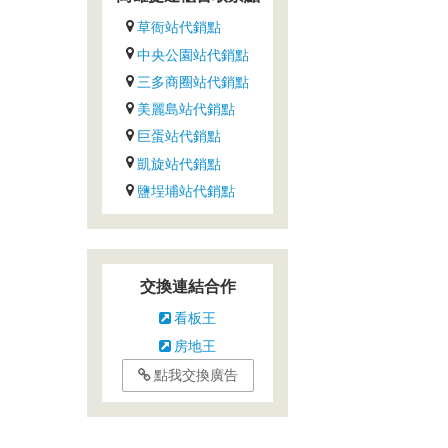
草衙站代銷點
中央公園站代銷點
三多商圈站代銷點
美麗島站代銷點
巨蛋站代銷點
凱旋站代銷點
鹽埕埔站代銷點
交換連結合作
看板王
房地王
點我交換廣告