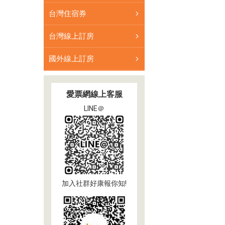
供
台灣住宿券
各
式
台灣線上訂房
優
惠
國外線上訂房
票
券
愛票網線上客服
LINE＠
加入社群好康報你知!