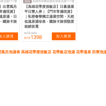
崗北路111號
高雄市田寮區南安里崗北路111號
南區
】出雲風呂
【高雄花季度假飯店】日暮湯屋
常備現貨】
平日雙人券｜【門市常備現貨】
溫原湯・日
｜私密奢華獨立湯屋空間・天然
・國旅卡旅
低溫原湯珍泉・國旅卡旅宿額度
核銷首選
1650
加入購買
加入購買
1398
風呂泡湯劵 高雄花季渡假飯店 花季飯店泡湯 花季溫泉 田寮泡