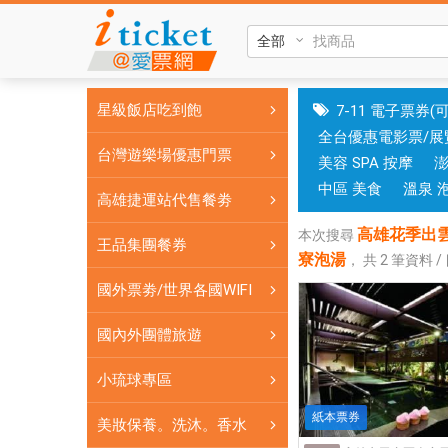
高
雄
花
季
星級飯店吃到飽
7-11 電子票券(
出
全台優惠電影票/展
雲
台灣遊樂場優惠門票
美容 SPA 按摩
風
呂
中區 美食
溫泉 
高雄捷運站代售餐劵
泡
高雄花季出雲
湯
本次搜尋
王品集團餐券
寮泡湯
劵
，
共
2
筆資料 /
高
國外票劵/世界各國WIFI
雄
花
國內外團體旅遊
季
小琉球專區
渡
假
紙本票券
美妝保養。洗沐。香水
飯