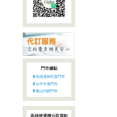
門市據點
高雄漢神巨蛋門市
台中中港門市
鳳山代銷門市
高雄捷運櫃台取票點