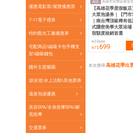
店
高雄市田寮區南安里
南區
優惠電影票/展覽優惠票
【高雄花季度假飯店
花
大眾泡湯券｜【門市
季
7-11電子禮券
｜南台灣頂級稀有低
飯
式隱密美學大眾浴場
店
宿額度核銷首選
特約觀光工廠優惠券
泡
800
湯
699
宅配商品\磁吸卡包手機支
花
架\磁吸錢包
季
高雄花季出雲
溫
本次搜尋
國外主題樂園
泉
田
游泳池\水上活動\其他票券
寮
溫泉泡湯優惠
泡
湯|
美容SPA/全身按摩SPA/腳
愛
底按摩
票
網
交通票券
提