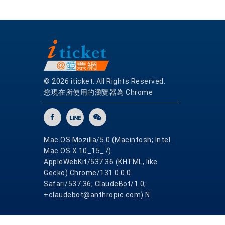
© 2026 iticket. All Rights Reserved.
您現在所使用的瀏覽器為 Chrome
Mac OS Mozilla/5.0 (Macintosh; Intel
Mac OS X 10_15_7)
AppleWebKit/537.36 (KHTML, like
Gecko) Chrome/131.0.0.0
Safari/537.36; ClaudeBot/1.0;
+claudebot@anthropic.com) N