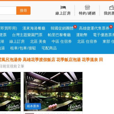
搜尋
線上訂房
特約/經銷
我的
可即買即用)
漢來海港餐廳
韓國促銷團體
高雄捷運代售票券
覽票
台灣主題樂園門票
帕里巴黎餐廳
運動幣
電子優惠票
澎湖
線上訂房
北區 美食
中區 住宿券
北區 住宿券
東部 
泡湯
租車/包車/接駁
宅配商品
風呂泡湯劵 高雄花季渡假飯店 花季飯店泡湯 花季溫泉 田
 目前呈現前
2
筆
紙本票券