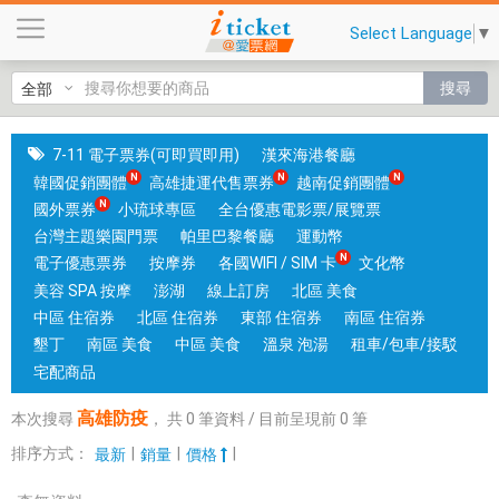
高
Select Language
▼
雄
防
搜尋
疫
|
國
7-11 電子票券(可即買即用)
漢來海港餐廳
旅
韓國促銷團體
高雄捷運代售票券
越南促銷團體
卡
國外票券
小琉球專區
全台優惠電影票/展覽票
門
台灣主題樂園門票
帕里巴黎餐廳
運動幣
市
電子優惠票券
按摩券
各國WIFI / SIM 卡
文化幣
可
美容 SPA 按摩
澎湖
線上訂房
北區 美食
核
中區 住宿券
北區 住宿券
東部 住宿券
南區 住宿券
銷
墾丁
南區 美食
中區 美食
溫泉 泡湯
租車/包車/接駁
；
宅配商品
銷
高雄防疫
本次搜尋
，
共
0
筆資料 / 目前呈現前
0
筆
售
各
排序方式：
|
|
|
最新
銷量
價格
國