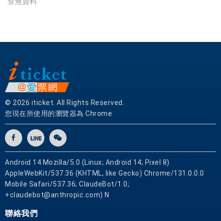
查無資料
實
體
網
卡
可
即
買
即
用
© 2026 iticket. All Rights Reserved.
您現在所使用的瀏覽器為 Chrome
Android 14 Mozilla/5.0 (Linux; Android 14; Pixel 8)
AppleWebKit/537.36 (KHTML, like Gecko) Chrome/131.0.0.0
Mobile Safari/537.36; ClaudeBot/1.0;
+claudebot@anthropic.com) N
聯絡我們