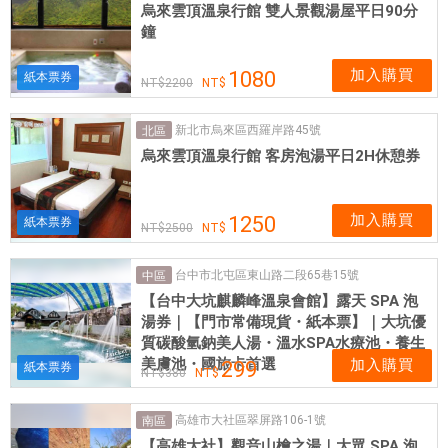
烏來雲頂溫泉行館 雙人景觀湯屋平日90分
鐘
加入購買
1080
紙本票券
2200
新北市烏來區西羅岸路45號
北區
烏來雲頂溫泉行館 客房泡湯平日2H休憩券
加入購買
1250
紙本票券
2500
台中市北屯區東山路二段65巷15號
中區
【台中大坑麒麟峰溫泉會館】露天 SPA 泡
湯券｜【門市常備現貨・紙本票】｜大坑優
質碳酸氫鈉美人湯・溫水SPA水療池・養生
美膚池・國旅卡首選
加入購買
299
紙本票券
380
高雄市大社區翠屏路106-1號
南區
【高雄大社】觀音山檜之湯｜大眾 SPA 泡