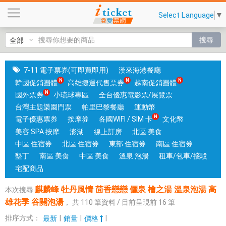
麒
Select Language
▼
麟
峰
搜尋
牡
丹
風
7-11 電子票券(可即買即用)
漢來海港餐廳
情
韓國促銷團體
高雄捷運代售票券
越南促銷團體
茴
國外票券
小琉球專區
全台優惠電影票/展覽票
香
台灣主題樂園門票
帕里巴黎餐廳
運動幣
戀
電子優惠票券
按摩券
各國WIFI / SIM 卡
文化幣
戀
美容 SPA 按摩
澎湖
線上訂房
北區 美食
儷
中區 住宿券
北區 住宿券
東部 住宿券
南區 住宿券
泉
墾丁
南區 美食
中區 美食
溫泉 泡湯
租車/包車/接駁
檜
宅配商品
之
麒麟峰 牡丹風情 茴香戀戀 儷泉 檜之湯 溫泉泡湯 高
本次搜尋
湯
雄花季 谷關泡湯
，
共
110
筆資料 / 目前呈現前
16
筆
溫
泉
排序方式：
|
|
|
最新
銷量
價格