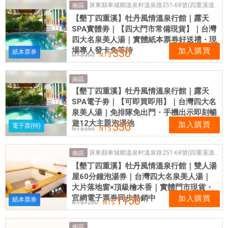
屏東縣車城鄉溫泉村溫泉路251-68號(四重溪溫泉)
惠
南區
【墾丁四重溪】牡丹風情溫泉行館｜露天
票
SPA實體劵｜【四大門市常備現貨】｜台灣
券
四大名泉美人湯｜實體紙本票券好送禮・現
場專人發卡免等待
加入購買
330
紙本票券
350
南區
【墾丁四重溪】牡丹風情溫泉行館｜露天
SPA電子劵｜【可即買即用】｜台灣四大名
泉美人湯｜免排隊免出門・手機出示即刻暢
遊12大主題泡湯池
加入購買
330
電子票(特)
350
屏東縣車城鄉溫泉村溫泉路251-68號(四重溪溫泉)
南區
【墾丁四重溪】牡丹風情溫泉行館｜雙人湯
屋60分鐘泡湯券｜台灣四大名泉美人湯｜
大片落地窗×頂級檜木香｜實體門市現貨・
官網電子票券同步熱銷中
加入購買
1150
紙本票券
1200
南區