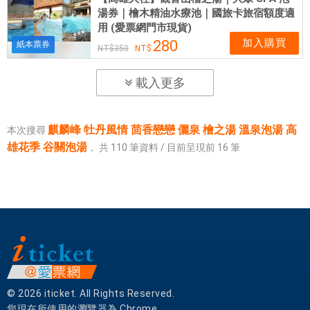
湯券｜檜木精油水療池｜國旅卡旅宿額度適
用 (愛票網門市現貨)
加入購買
280
紙本票券
350
載入更多
麒麟峰 牡丹風情 茴香戀戀 儷泉 檜之湯 溫泉泡湯 高
本次搜尋
雄花季 谷關泡湯
，
共
110
筆資料 / 目前呈現前
16
筆
© 2026 iticket. All Rights Reserved.
您現在所使用的瀏覽器為 Chrome