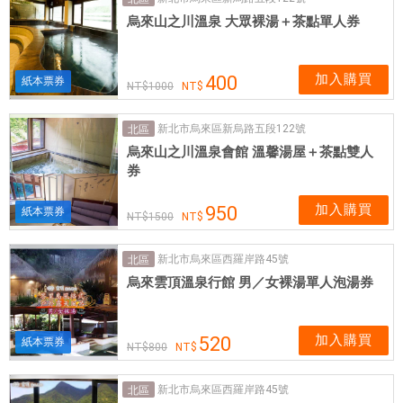
烏來山之川溫泉 大眾裸湯＋茶點單人券
加入購買
400
紙本票券
1000
新北市烏來區新烏路五段122號
北區
烏來山之川溫泉會館 溫馨湯屋＋茶點雙人
券
加入購買
950
紙本票券
1500
新北市烏來區西羅岸路45號
北區
烏來雲頂溫泉行館 男／女裸湯單人泡湯券
加入購買
520
紙本票券
800
新北市烏來區西羅岸路45號
北區