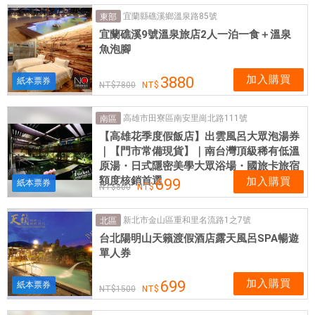
泡
宜蘭縣礁溪鄉溫泉路85號
東部
湯
宜蘭礁溪9號溫泉旅店2人一泊一食＋溫泉
高
魚泡腳
雄
花
加入購買
3880
紙本票券
7800
季
谷
高雄市田寮區南安里崗北路111號
南區
關
【高雄花季度假飯店】出雲風呂大眾泡湯券
泡
｜【門市常備現貨】｜南台灣頂級稀有低溫
湯
原湯・日式隱密美學大眾浴場・國旅卡旅宿
|
額度核銷首選
加入購買
699
紙本票券
800
愛
票
新北市金山區重和里名流路1之7號
北區
網
台北陽明山天籟渡假酒店露天風呂SPA暢遊
提
單人券
供
各
加入購買
699
紙本票券
式
1500
優