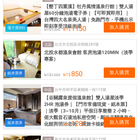
【墾丁四重溪】牡丹風情溫泉行館｜雙人湯
屋60分鐘泡湯電子券｜【可即買即用】｜
台灣四大名泉美人湯｜免跑門市・手機出示
即刻享受頂級泡湯
加入購買
1150
電子票(特)
1200
台北市北投區光明路283號
北區
北投水都溫泉會館 客房泡湯120MIN（淡季
專案）
加入購買
850
紙本票券
1380
台中市和平區東關路一段115號
中區
【谷關露泉渡假溫泉館】雙人湯屋淡季
2HR 泡湯券｜【門市常備現貨・紙本票】
｜淡季（3~10月）平假日享整整 2 小時・
偌大觀音石湯池私密空間・鄰近谷關溫泉文
加入購買
1280
紙本票券
化館與明治老街・國旅卡核銷首選
1500
新北市烏來區新烏路五段122號
北區