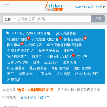
M
Select Language
▼
y
C
搜尋
a
r
d
7-11 電子票券(可即買即用)
漢來海港餐廳
陰
韓國促銷團體
高雄捷運代售票券
越南促銷團體
陽
國外票券
小琉球專區
全台優惠電影票/展覽票
師
台灣主題樂園門票
帕里巴黎餐廳
運動幣
指
電子優惠票券
按摩券
各國WIFI / SIM 卡
文化幣
定
美容 SPA 按摩
澎湖
線上訂房
北區 美食
卡
中區 住宿券
北區 住宿券
東部 住宿券
南區 住宿券
|
墾丁
南區 美食
中區 美食
溫泉 泡湯
租車/包車/接駁
台
宅配商品
中
MyCard陰陽師指定卡
本次搜尋
，
共
0
筆資料 / 目前呈現前
0
筆
和
高
排序方式：
|
|
|
最新
銷量
價格
雄