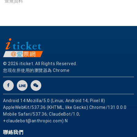
查無資料
有
實
體
門
市
，
票
券
可
© 2026 iticket. All Rights Reserved.
即
您現在所使用的瀏覽器為 Chrome
買
即
用
Android 14 Mozilla/5.0 (Linux; Android 14; Pixel 8)
AppleWebKit/537.36 (KHTML, like Gecko) Chrome/131.0.0.0
Mobile Safari/537.36; ClaudeBot/1.0;
+claudebot@anthropic.com) N
聯絡我們